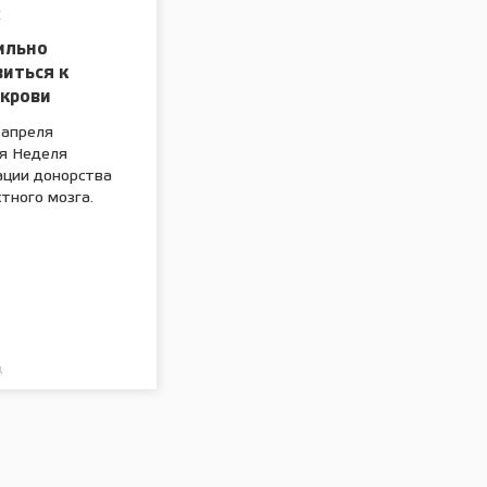
Е
ильно
иться к
 крови
 апреля
я Неделя
ации донорства
стного мозга.
д