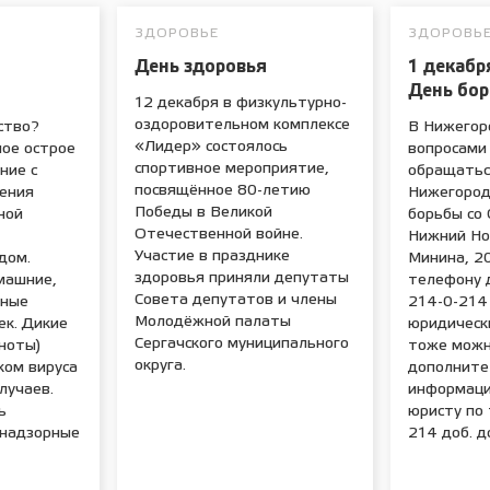
ЗДОРОВЬЕ
ЗДОРОВЬ
День здоровья
1 декабр
День бо
12 декабря в физкультурно-
оздоровительном комплексе
ство?
В Нижегор
«Лидер» состоялось
ное острое
вопросами
спортивное мероприятие,
ние с
обращатьс
посвящённое 80-летию
ения
Нижегород
Победы в Великой
ной
борьбы со 
Отечественной войне.
Нижний Нов
Участие в празднике
дом.
Минина, 2
здоровья приняли депутаты
машние,
телефону д
Совета депутатов и члены
нные
214-0-214 
Молодёжной палаты
ек. Дикие
юридическ
Сергачского муниципального
ноты)
тоже можн
округа.
ком вируса
дополните
лучаев.
информаци
ь
юристу по 
знадзорные
214 доб. д