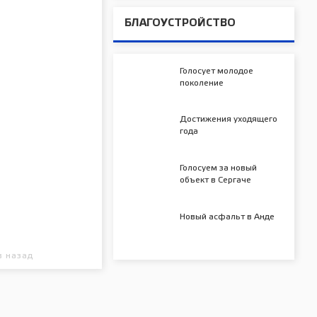
БЛАГОУСТРОЙСТВО
Голосует молодое
поколение
Достижения уходящего
года
Голосуем за новый
объект в Сергаче
Новый асфальт в Анде
в назад