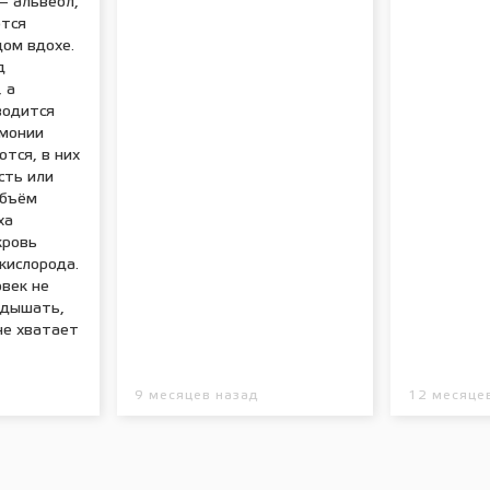
— альвеол,
тся
дом вдохе.
д
 а
водится
вмонии
тся, в них
сть или
объём
ха
кровь
кислорода.
век не
 дышать,
не хватает
9 месяцев назад
12 месяце