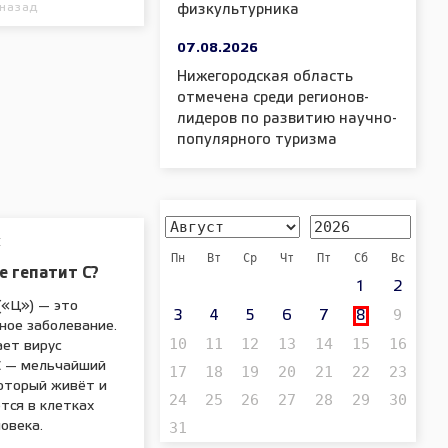
 назад
физкультурника
07.08.2026
Нижегородская область
отмечена среди регионов-
лидеров по развитию научно-
популярного туризма
Е
Пн
Вт
Ср
Чт
Пт
Сб
Вс
е гепатит С?
1
2
(«Ц») — это
9
3
4
5
6
7
8
ное заболевание.
10
11
12
13
14
15
16
ает вирус
С — мельчайший
17
18
19
20
21
22
23
который живёт и
24
25
26
27
28
29
30
тся в клетках
31
овека.