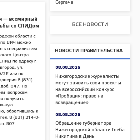
Сергача
Е
я — всемирный
ВСЕ НОВОСТИ
рьбы со СПИДом
одской области с
 по ВИЧ можно
я к специалистам
НОВОСТИ ПРАВИТЕЛЬСТВА
ского Центра
СПИД по адресу г.
город, ул.
08.08.2026
0/3Е или по
Нижегородские журналисты
оверия 8 (831)
могут заявить свои проекты
доб. 847. По
на всероссийский конкурс
им вопросам
«Пробация: право на
о получить
возвращение»
льную
ю, обратившись к
08.08.2026
тел. 8 (831) 214-0-
Обращение губернатора
оп. 807.
Нижегородской области Глеба
Никитина в День