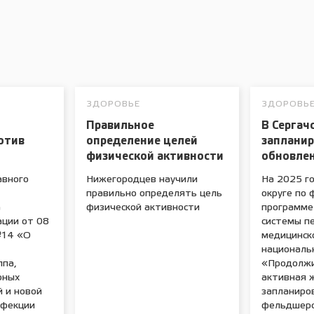
ЗДОРОВЬЕ
ЗДОРОВЬ
Правильное
В Сергач
отив
определение целей
заплани
физической активности
обновле
авного
Нижегородцев научили
На 2025 го
правильно определять цель
округе по
а
физической активности
программе
ации от 08
системы п
№14 «О
медицинск
националь
ппа,
«Продолжи
рных
активная 
 и новой
запланиро
нфекции
фельдшерс