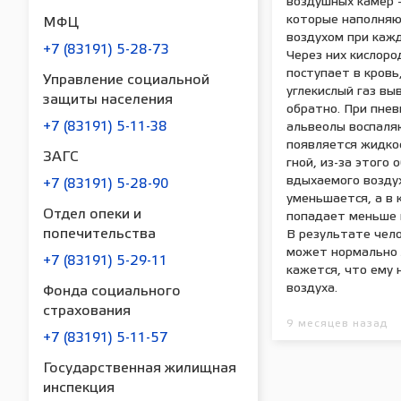
воздушных камер 
которые наполняю
МФЦ
воздухом при каж
+7 (83191) 5-28-73
Через них кислоро
поступает в кровь,
Управление социальной
углекислый газ вы
защиты населения
обратно. При пне
+7 (83191) 5-11-38
альвеолы воспаляю
появляется жидко
ЗАГС
гной, из-за этого 
вдыхаемого возду
+7 (83191) 5-28-90
уменьшается, а в 
Отдел опеки и
попадает меньше 
попечительства
В результате чело
может нормально
+7 (83191) 5-29-11
кажется, что ему 
воздуха.
Фонда социального
страхования
9 месяцев назад
+7 (83191) 5-11-57
Государственная жилищная
инспекция