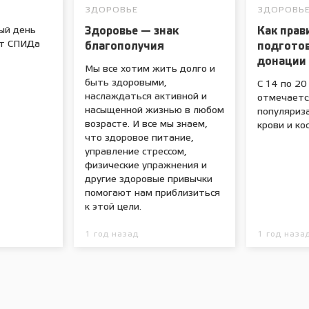
ЗДОРОВЬЕ
ЗДОРОВЬ
ый день
Здоровье — знак
Как прав
от СПИДа
благополучия
подготов
донации
Мы все хотим жить долго и
быть здоровыми,
С 14 по 20
наслаждаться активной и
отмечаетс
насыщенной жизнью в любом
популяриз
возрасте. И все мы знаем,
крови и ко
что здоровое питание,
управление стрессом,
физические упражнения и
другие здоровые привычки
помогают нам приблизиться
к этой цели.
1 год назад
1 год наза