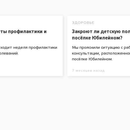
ЗДОРОВЬЕ
еты профилактики и
Закроют ли детскую по
посёлке Юбилейном?
роходит неделя профилактики
Мы прояснили ситуацию с ра
олеваний.
консультации, расположенно
посёлке Юбилейном.
7 месяцев назад