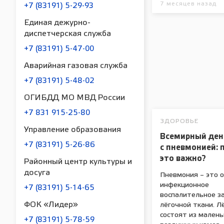
7 месяцев назад
+7 (83191) 5-29-93
Единая дежурно-
диспетчерская служба
+7 (83191) 5-47-00
Аварийная газовая служба
+7 (83191) 5-48-02
ОГИБДД МО МВД России
+7 831 915-25-80
ЗДОРОВЬЕ
Управление образования
Всемирный ден
+7 (83191) 5-26-86
с пневмонией: 
это важно?
Районный центр культуры и
досуга
Пневмония – это 
инфекционное
+7 (83191) 5-14-65
воспалительное з
ФОК «Лидер»
лёгочной ткани. Л
состоят из малень
+7 (83191) 5-78-59