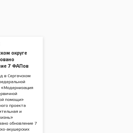
Е
ском округе
ровано
ние 7 ФАПов
д в Сергачском
 федеральной
 «Модернизация
ервичной
ой помощи»
ного проекта
тельная и
жизнь»
вано обновление 7
ко-акушерских