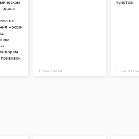
емическом
пунктов.
 годов»
ппа не
ния России
ц,
ппам
ых
лендарем
 прививок.
1 год назад
1 год наза