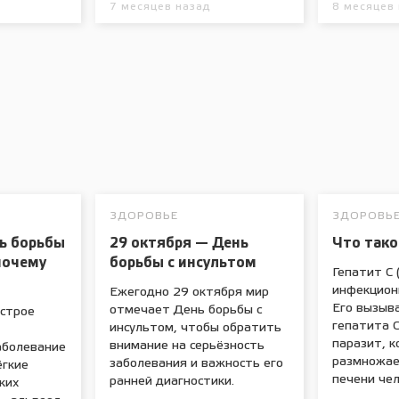
7 месяцев назад
8 месяцев
ЗДОРОВЬЕ
ЗДОРОВЬ
ь борьбы
29 октября — День
Что тако
почему
борьбы с инсультом
Гепатит С 
инфекцион
Ежегодно 29 октября мир
Его вызыв
отмечает День борьбы с
острое
гепатита 
инсультом, чтобы обратить
паразит, 
внимание на серьёзность
аболевание
размножае
заболевания и важность его
ёгкие
печени чел
ранней диагностики.
ких