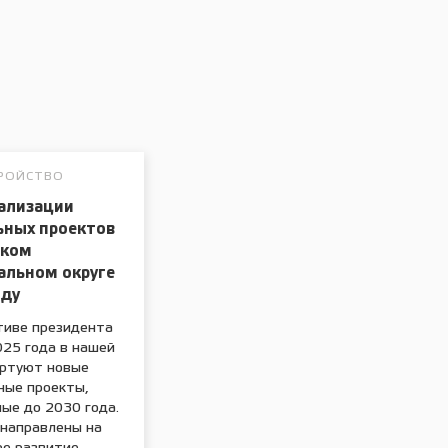
РОЙСТВО
ализации
ьных проектов
ском
альном округе
оду
тиве президента
025 года в нашей
артуют новые
ные проекты,
ые до 2030 года.
 направлены на