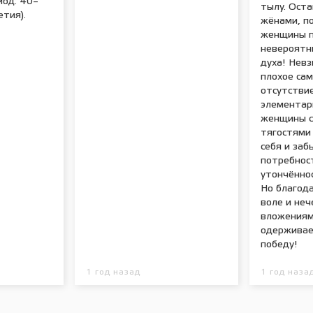
иод: 40–
тылу. Ост
етия).
жёнами, п
женщины п
невероятн
духа! Невз
плохое сам
отсутствие
элементар
женщины с
тягостями
себя и заб
потребност
утончённо
Но благод
воле и не
вложениям
одерживае
победу!
1 год назад
1 год наза