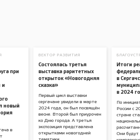
Я
ВЕКТОР РАЗВИТИЯ
БЛАГОУСТ
Состоялась третья
Итоги ре
руга при
выставка раритетных
федерал
открыток «Новогодняя
в Сергач
 и
сказка»
муницип
в 2024 г
Первый цикл выставки
ого
сергачане увидели в марте
По инициа
л новый
2024 года, он был посвящён
России с 2
тория
весне. Второй был приурочен
стране ст
ко Дню города. А третья
националь
экспозиция представлена
рассчитанн
гача в
открытками новогодней
Они будут
ут
тематики.