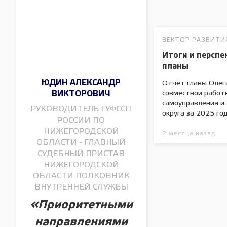
ВЕКТОР РАЗВИТИ
Итоги и перспе
планы
ЮДИН АЛЕКСАНДР
Отчёт главы Олег
совместной работ
ВИКТОРОВИЧ
самоуправления и
РУКОВОДИТЕЛЬ ГУФССП
округа за 2025 год
РОССИИ ПО
НИЖЕГОРОДСКОЙ
2 месяца назад
ОБЛАСТИ - ГЛАВНЫЙ
СУДЕБНЫЙ ПРИСТАВ
НИЖЕГОРОДСКОЙ
ОБЛАСТИ ПОЛКОВНИК
ВНУТРЕННЕЙ СЛУЖБЫ
«Приоритетными
направлениями