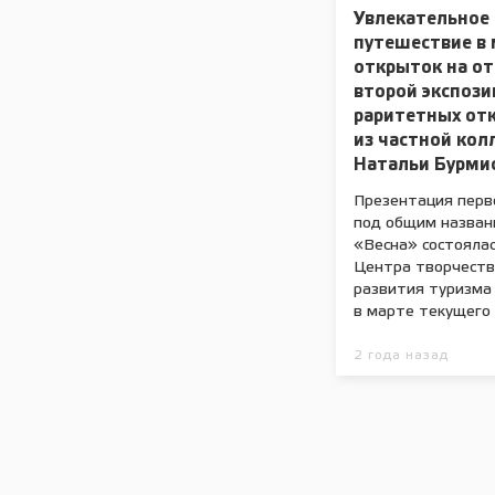
Увлекательное
путешествие в
открыток на о
второй экспоз
раритетных от
из частной кол
Натальи Бурми
Презентация перв
под общим назван
«Весна» состоялас
Центра творчеств
развития туризма
в марте текущего 
2 года назад