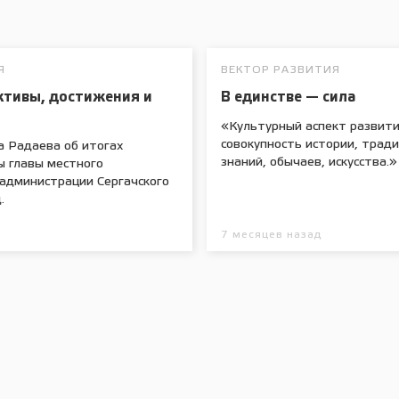
Я
ВЕКТОР РАЗВИТИЯ
ктивы, достижения и
В единстве — сила
«Культурный аспект развити
совокупность истории, трад
а Радаева об итогах
знаний, обычаев, искусства.»
ы главы местного
 администрации Сергачского
.
7 месяцев назад