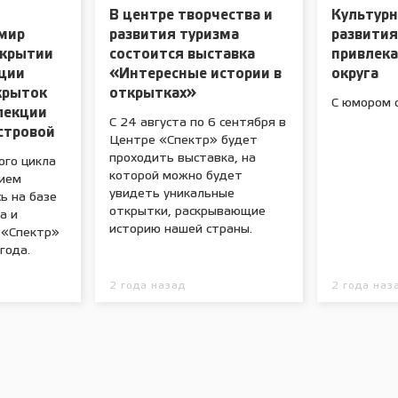
В центре творчества и
Культурн
 мир
развития туризма
развити
ткрытии
состоится выставка
привлек
иции
«Интересные истории в
округа
крыток
открытках»
С юмором 
лекции
С 24 августа по 6 сентября в
стровой
Центре «Спектр» будет
проходить выставка, на
ого цикла
которой можно будет
ием
увидеть уникальные
ь на базе
открытки, раскрывающие
а и
историю нашей страны.
 «Спектр»
года.
2 года назад
2 года наз