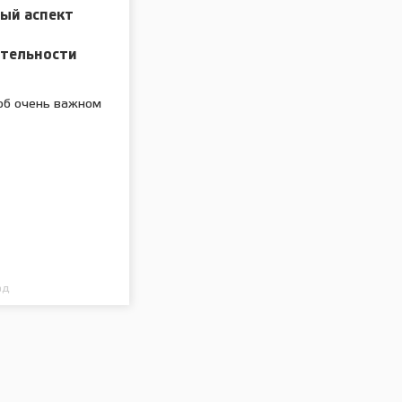
ый аспект
я
ательности
об очень важном
ад