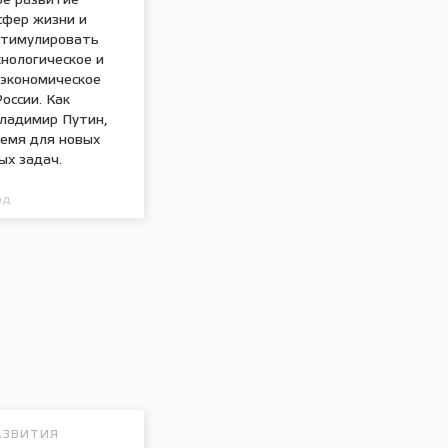
ое развитие
сфер жизни и
стимулировать
нологическое и
-экономическое
оссии. Как
ладимир Путин,
ремя для новых
ых задач.
ад
АЗВИТИЯ