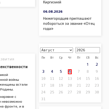
Киргизией
д
06.08.2026
Нижегородцев приглашают
побороться за звание «Отец
года»
Пн
Вт
Ср
Чт
Пт
Сб
Вс
АЗВИТИЯ
1
2
женственности
7
8
9
3
4
5
6
ликой
10
11
12
13
14
15
16
нной войны
17
18
19
20
21
22
23
 женщины встали
 Родины.
24
25
26
27
28
29
30
 наравне с
31
и невозможно
на фронте, и в