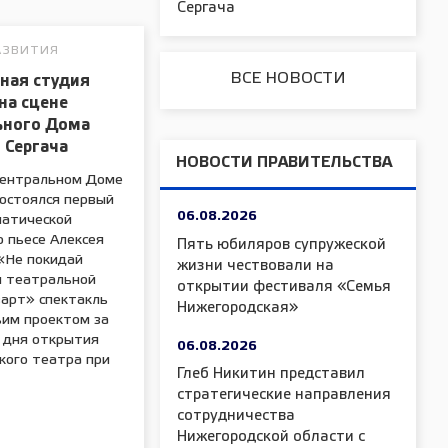
Сергача
АЗВИТИЯ
ВСЕ НОВОСТИ
ная студия
на сцене
ьного Дома
 Сергача
НОВОСТИ ПРАВИТЕЛЬСТВА
Центральном Доме
состоялся первый
06.08.2026
матической
 пьесе Алексея
Пять юбиляров супружеской
«Не покидай
жизни чествовали на
я театральной
открытии фестиваля «Семья
зарт» спектакль
Нижегородская»
ьим проектом за
о дня открытия
06.08.2026
кого театра при
Глеб Никитин представил
стратегические направления
сотрудничества
Нижегородской области с