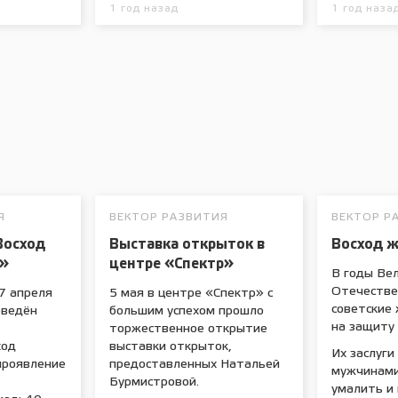
1 год назад
1 год наза
Я
ВЕКТОР РАЗВИТИЯ
ВЕКТОР Р
Восход
Выставка открыток в
Восход 
и»
центре «Спектр»
В годы Ве
Отечестве
7 апреля
5 мая в центре «Спектр» с
советские
оведён
большим успехом прошло
на защиту
торжественное открытие
ход
выставки открыток,
Их заслуги
проявление
предоставленных Натальей
мужчинам
Бурмистровой.
умалить и 