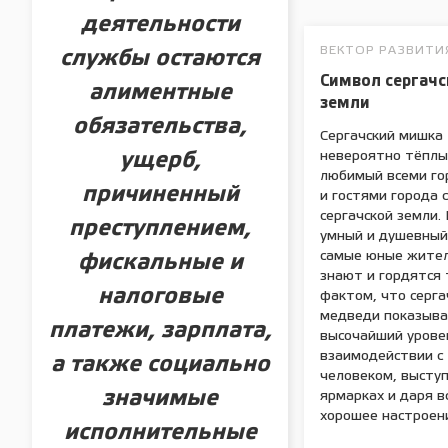
деятельности
ВЕКТОР РАЗВИТИ
службы остаются
Символ сергачс
алиментные
земли
обязательства,
Сергачский мишка 
невероятно тёплы
ущерб,
любимый всеми г
причиненный
и гостями города 
сергачской земли.
преступлением,
умный и душевный
самые юные жител
фискальные и
знают и гордятся
налоговые
фактом, что серга
медведи показыва
платежи, зарплата,
высочайший урове
взаимодействии с
а также социально
человеком, выступ
значимые
ярмарках и даря в
хорошее настроен
исполнительные