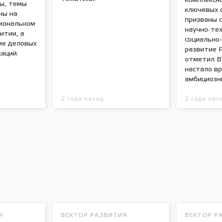
комплексн
ы, темы
ключевых 
ны на
призваны 
иональном
научно-тех
итии, а
социально
ие деловых
развитие Р
аций.
отметил В
настало в
амбициозн
2 года назад
2 года наз
Я
ВЕКТОР РАЗВИТИЯ
ВЕКТОР Р