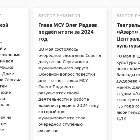
Я
ВЕКТОР РАЗВИТИЯ
ВЕКТОР Р
кой
Глава МСУ Олег Радаев
Театраль
подвёл итоги за 2024
«Азарт» 
год
Централ
–
культуры
й и
28 мая состоялось
орожанами
очередное заседание Совета
18 мая в 
символ
депутатов Сергачского
культуры 
 Мишка
муниципального округа.
показ дра
. Даже
Основной вопрос повестки
баллады по
и Сергача
дня – отчёт главы МСУ
Дударева 
 тем
Олега Радаева о
меня». Дл
чские
результатах своей
студии «А
ли
деятельности и работе
стал трет
нь во
администрации в 2024 году,
1,5 года с
который для
любительс
ая на
муниципалитета стал
ЦДК.
сем
очередной ступенью
ие.
развития.