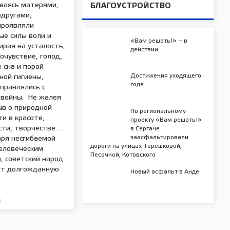
аваясь матерями,
БЛАГОУСТРОЙСТВО
одругами,
роявляли
ые силы воли и
«Вам решать!» – в
ирая на усталость,
действии
очувствие, голод,
 сна и порой
Достижения уходящего
ной гигиены,
года
правлялись с
 войны. Не жалея
ыв о природной
По региональному
и в красоте,
проекту «Вам решать!»
сти, творчестве…
в Сергаче
заасфальтировали
аря несгибаемой
дороги на улицах Терешковой,
человеческим
Песочной, Котовского
, советский народ
т долгожданную
Новый асфальт в Анде
д