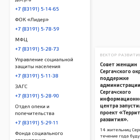
+7 (83191) 5-14-65
ФОК «Лидер»
+7 (83191) 5-78-59
МФЦ
+7 (83191) 5-28-73
ВЕКТОР РАЗВИТИ
Управление социальной
Совет женщин
защиты населения
Сергачского ок
+7 (83191) 5-11-38
поддержке
администрации
ЗАГС
Сергачского
+7 (83191) 5-28-90
информационн
центра запусти
Отдел опеки и
проект «Терри
попечительства
развития».
+7 (83191) 5-29-11
14 жительниц Сер
Фонда социального
течение года буд