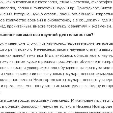
и, как онтология и гносеология, этика и эстетика, философия
опология, логика и философия науки и пр. Приходилось читат
нений, которые, нужно сказать, очень объёмные и непросты
е количество времени в библиотеках, а в общежитии, где я 
ад прочитанным, вместе готовились к занятиям и экзаменам.
решение заниматься научной деятельностью?
су, у меня уже сложились научно-исследовательские интересы.
го религиозного Реннесанса, писать научные статьи и высту
амках данной тематики. В дальнейшем, область моего научно
тому на пятом курсе я решила продолжить обучение в аспира
пециальность и университет для обучения в аспирантуре мне 
из членов комиссии на выпускных государственных экзамена
жкин, профессор Нижегородского государственного универси
 и предложил мне поступить в аспирантуру на кафедру истор
.
а и даже горда, поскольку Александр Михайлович является 
 в области философии науки не только в Нижнем Новгороде, 
чив университет с красным дипломом, я получила квалифика