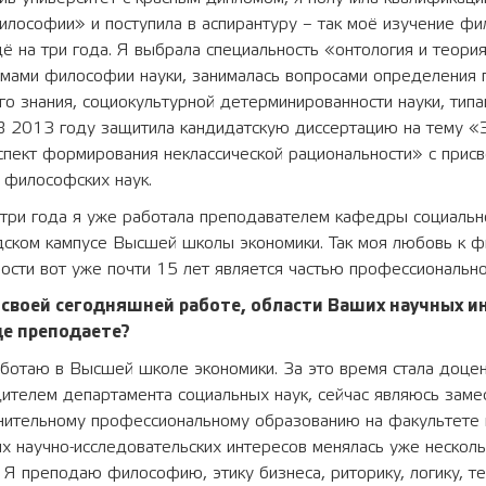
илософии» и поступила в аспирантуру – так моё изучение ф
 на три года. Я выбрала специальность «онтология и теория
емами философии науки, занималась вопросами определения 
го знания, социокультурной детерминированности науки, тип
В 2013 году защитила кандидатскую диссертацию на тему «Э
спект формирования неклассической рациональности» с прис
 философских наук.
 три года я уже работала преподавателем кафедры социальн
дском кампусе Высшей школы экономики. Так моя любовь к 
ости вот уже почти 15 лет является частью профессионально
 своей сегодняшней работе, области Ваших научных и
де преподаете?
ботаю в Высшей школе экономики. За это время стала доцен
ителем департамента социальных наук, сейчас являюсь заме
лнительному профессиональному образованию на факультете
их научно-исследовательских интересов менялась уже несколь
 Я преподаю философию, этику бизнеса, риторику, логику, т