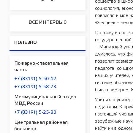
общество в широк
социология, экон
повлияло и моё ж
ВСЕ ИНТЕРВЬЮ
«человек – челов
Поэтому из неско
государственный
ПОЛЕЗНО
– Мининский унив
думалось, что фи
позволит совмест
Пожарно-спасательная
педагога со шко
часть
наших учителей, 
+7 (83191) 5-50-42
системе образов
+7 (83191) 5-58-73
была примером. 
Межмуниципальный отдел
Учиться в универ
МВД России
педагогам. К пр
+7 (83191) 5-25-80
настоящий учёны
зарубежные науч
Центральная районная
найти ни в одном
больница