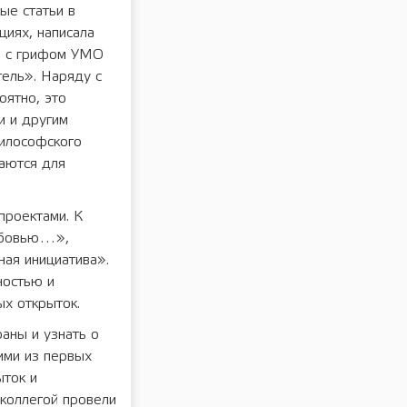
ые статьи в
иях, написала
ве с грифом УМО
ель». Наряду с
оятно, это
и и другим
илософского
раются для
проектами. К
любовью…»,
ая инициатива».
ностью и
ых открыток.
раны и узнать о
ими из первых
ыток и
 коллегой провели