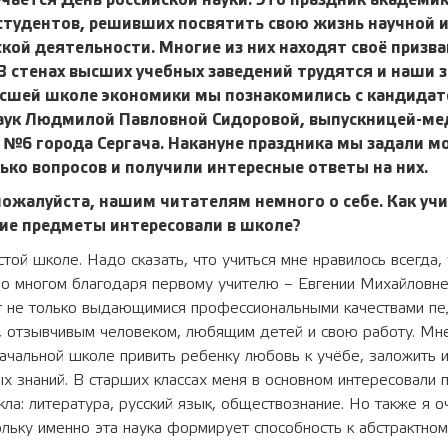
чается День российской науки. Это праздник академик
студентов, решивших посвятить свою жизнь научной 
кой деятельности. Многие из них находят своё призва
В стенах высших учебных заведений трудятся и наши 
ысшей школе экономики мы познакомились с кандида
аук Людмилой Павловной Сидоровой, выпускницей-ме
 №6 города Сергача. Накануне праздника мы задали 
ько вопросов и получили интересные ответы на них.
пожалуйста, нашим читателям немного о себе. Как учи
кие предметы интересовали в школе?
стой школе. Надо сказать, что учиться мне нравилось всегда,
 во многом благодаря первому учителю – Евгении Михайловн
т не только выдающимися профессиональными качествами пед
, отзывчивым человеком, любящим детей и свою работу. Мне
ачальной школе привить ребенку любовь к учёбе, заложить и
х знаний. В старших классах меня в основном интересовали
кла: литература, русский язык, обществознание. Но также я 
ольку именно эта наука формирует способность к абстрактном