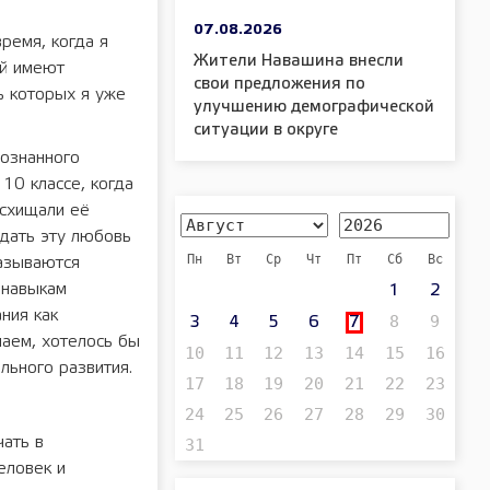
07.08.2026
ремя, когда я
Жители Навашина внесли
ой имеют
свои предложения по
ь которых я уже
улучшению демографической
ситуации в округе
сознанного
10 классе, когда
осхищали её
дать эту любовь
Пн
Вт
Ср
Чт
Пт
Сб
Вс
называются
 навыкам
1
2
ния как
8
9
3
4
5
6
7
чаем, хотелось бы
10
11
12
13
14
15
16
льного развития.
17
18
19
20
21
22
23
24
25
26
27
28
29
30
чать в
31
еловек и