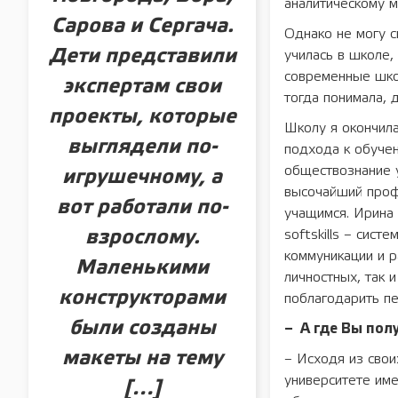
аналитическому 
Сарова и Сергача.
Однако не могу с
Дети представили
училась в школе,
современные школ
экспертам свои
тогда понимала, д
проекты, которые
Школу я окончила
выглядели по-
подхода к обучен
обществознание 
игрушечному, а
высочайший проф
вот работали по-
учащимся. Ирина
взрослому.
softskills – сис
коммуникации и 
Маленькими
личностных, так 
конструкторами
поблагодарить пе
были созданы
– А где Вы пол
макеты на тему
– Исходя из свои
университете име
[…]