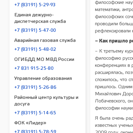
философские наук
+7 (83191) 5-29-93
математики, антр
Единая дежурно-
философских сочи
диспетчерская служба
проводили большо
+7 (83191) 5-47-00
рефлексировали н
Аварийная газовая служба
– Как пришло 
+7 (83191) 5-48-02
– К третьему кур
философию русско
ОГИБДД МО МВД России
конференциях в р
+7 831 915-25-80
расширялась, поэ
Управление образования
сложилось, что с
пришлось. Одним 
+7 (83191) 5-26-86
Михайлович Доро
Районный центр культуры и
Лобачевского, он
досуга
философии науки
+7 (83191) 5-14-65
Я была очень рад
ФОК «Лидер»
известных ученых
+7 (83191) 5-78-59
2009 году, окон