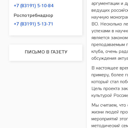
аргументации и д
+7 (83191) 5-10-84
ведущих российск
Роспотребнадзор
научную моногра
ВО. Несколько л
+7 (83191) 5-13-71
успехами в научн
является законо
преподаваемым п
клуба, очень рад
ПИСЬМО В ГАЗЕТУ
обсуждения акту
В настоящее врем
примеру, более 
который стал по
Цель проекта зак
культурой России
Мы считаем, что 
жизни людей прош
мероприятий этог
методический сем