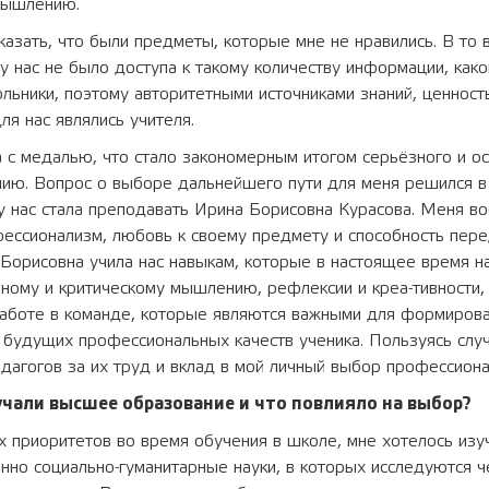
мышлению.
казать, что были предметы, которые мне не нравились. В то в
 у нас не было доступа к такому количеству информации, как
ьники, поэтому авторитетными источниками знаний, ценност
ля нас являлись учителя.
 с медалью, что стало закономерным итогом серьёзного и о
ию. Вопрос о выборе дальнейшего пути для меня решился в 
у нас стала преподавать Ирина Борисовна Курасова. Меня в
ессионализм, любовь к своему предмету и способность пере
 Борисовна учила нас навыкам, которые в настоящее время 
темному и критическому мышлению, рефлексии и креа-тивности,
работе в команде, которые являются важными для формирова
и будущих профессиональных качеств ученика. Пользуясь слу
дагогов за их труд и вклад в мой личный выбор профессиона
учали высшее образование и что повлияло на выбор?
х приоритетов во время обучения в школе, мне хотелось изу
нно социально-гуманитарные науки, в которых исследуются ч