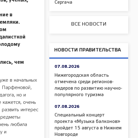
ов, учёных,
Сергача
и
ние в
земляки.
ВСЕ НОВОСТИ
том
далисткой
молодому
НОВОСТИ ПРАВИТЕЛЬСТВА
лись, чем
07.08.2026
Нижегородская область
 уже в начальных
отмечена среди регионов-
е Парфеновой,
лидеров по развитию научно-
популярного туризма
агога, но и
 кажется, очень
07.08.2026
 развить интерес
Специальный концерт
 предметы
проекта «Музыка балконов»
очень любила
пройдет 15 августа в Нижнем
у и
Новгороде