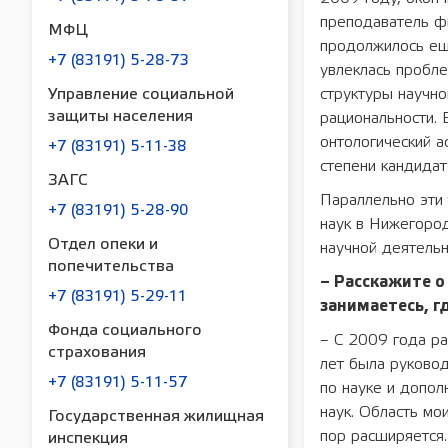
преподаватель ф
МФЦ
продолжилось ещё
+7 (83191) 5-28-73
увлеклась пробл
Управление социальной
структуры научно
защиты населения
рациональности. 
онтологический а
+7 (83191) 5-11-38
степени кандидат
ЗАГС
Параллельно эти
+7 (83191) 5-28-90
наук в Нижегоро
Отдел опеки и
научной деятельн
попечительства
– Расскажите о
+7 (83191) 5-29-11
занимаетесь, г
Фонда социального
– С 2009 года ра
страхования
лет была руковод
+7 (83191) 5-11-57
по науке и допо
наук. Область мо
Государственная жилищная
пор расширяется.
инспекция