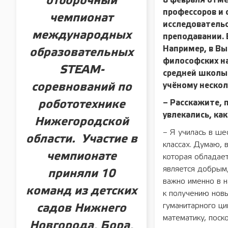
отборочный
8 февраля отме
профессоров и 
чемпионат
исследовательс
международных
преподавании. 
Например, в В
образовательных
философских н
STEAM-
средней школы
соревнований по
учёному нескол
робототехнике
– Расскажите, 
увлекались, ка
Нижегородской
– Я училась в ше
области. Участие в
классах. Думаю,
чемпионате
которая обладае
является добрым
приняли 10
важно именно в н
команд из детских
к получению новы
гуманитарного ци
садов Нижнего
математику, поск
Новгорода, Бора,