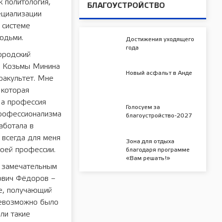
к политология,
БЛАГОУСТРОЙСТВО
пециализации
 системе
юдьми.
Достижения уходящего
года
ородский
и Козьмы Минина
Новый асфальт в Анде
факультет. Мне
 которая
 а профессия
Голосуем за
профессионализма
благоустройство-2027
аботала в
 всегда для меня
Зона для отдыха
оей профессии.
благодаря программе
«Вам решать!»
я замечательным
ович Фёдоров –
е, получающий
невозможно было
ли такие