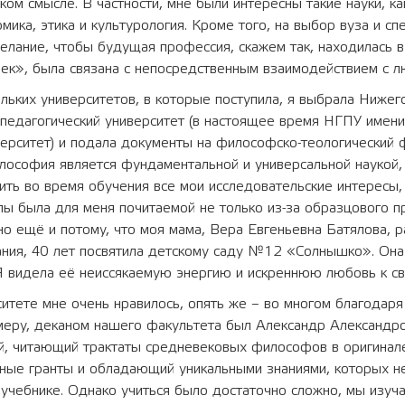
ом смысле. В частности, мне были интересны такие науки, ка
омика, этика и культурология. Кроме того, на выбор вуза и с
елание, чтобы будущая профессия, скажем так, находилась в
ек», была связана с непосредственным взаимодействием с л
льких университетов, в которые поступила, я выбрала Нижег
 педагогический университет (в настоящее время НГПУ имен
ерситет) и подала документы на философско-теологический 
лософия является фундаментальной и универсальной наукой,
ить во время обучения все мои исследовательские интересы,
лы была для меня почитаемой не только из-за образцового 
но ещё и потому, что моя мама, Вера Евгеньевна Батялова, р
ания, 40 лет посвятила детскому саду №12 «Солнышко». Она
Я видела её неиссякаемую энергию и искреннюю любовь к св
ситете мне очень нравилось, опять же – во многом благодар
имеру, деканом нашего факультета был Александр Александр
й, читающий трактаты средневековых философов в оригинал
ные гранты и обладающий уникальными знаниями, которых 
 учебнике. Однако учиться было достаточно сложно, мы изуча