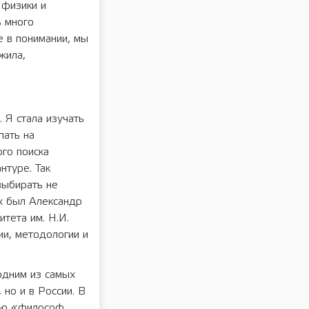
 физики и
ь много
е в понимании, мы
жила,
 Я стала изучать
пать на
го поиска
нтуре. Так
выбирать не
х был Александр
тета им. Н.И.
ии, методологии и
одним из самых
но и в России. В
цию «философ,