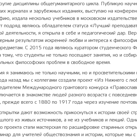
ругие дисциплины общегуманитарного цикла. Публикую научн
их журналах и зарубежных изданиях, выступаю на конференц
фию, издала несколько учебников в московском издательст
ет подряд являюсь обладателем статуса «Лучший преподават
ой деятельности, я открыла в себе и педагогический дар. Вер
мерным результатом искренней любви и интереса к философи
редметам. С 2015 года являюсь куратором студенческого Ф
а тому, что студенты не только посещают занятия, но и соби
альных философских проблем в свободное время.
я я занимаюсь не только научными, но и просветительскими 
года назад мы с коллегами создали проект «Из Нижнего с 
бедителем Международного грантового конкурса «Православн
лючается в знакомстве людей разного возраста с повседнев
, прежде всего с 1880 по 1917 года через изучение почтов
открытки дают возможность прикоснуться к истории своей ст
лого из живых источников, а не из учебников и лекций. Одн
о проекта стали мастерская по расшифровке старинных откр
инар для учителей обществознания и истории, которые мы с