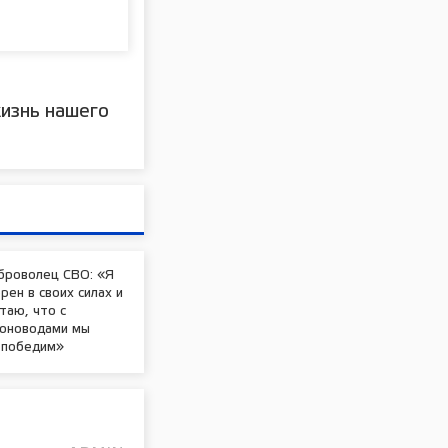
изнь нашего
броволец СВО: «Я
рен в своих силах и
таю, что с
оноводами мы
 победим»