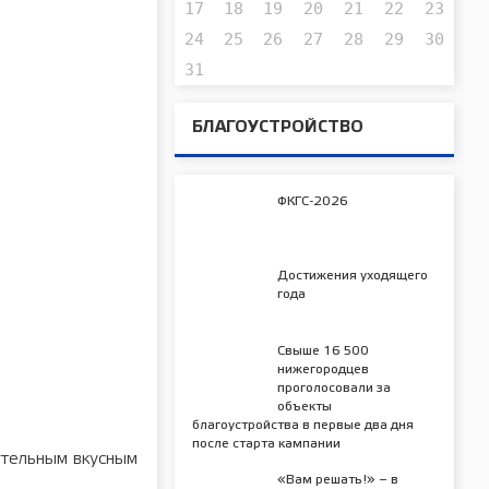
17
18
19
20
21
22
23
24
25
26
27
28
29
30
31
БЛАГОУСТРОЙСТВО
ФКГС-2026
Достижения уходящего
года
Свыше 16 500
нижегородцев
проголосовали за
объекты
благоустройства в первые два дня
после старта кампании
ательным вкусным
«Вам решать!» – в