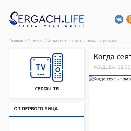
Главная
/
О жизни
/
Когда сеять томаты-гномы на рассаду
Когда сея
УСАДЬБА
08:00
СЕРГАЧ ТВ
ОТ ПЕРВОГО ЛИЦА