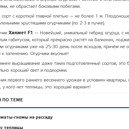
ями, не обрастает боковыми побегами.
сорт с короткой главной плетью — не более 1 м. Плодонош
ленькими хрустящими огурчиками (по 2-3 в пучке).
вчик
Хикмет F1
— Новейший, уникальный гибрид огурца, с н
тым габитусом, который прекрасно растёт на балконах, лоджи
 огурчиками уже на 25-30 день после всходов, причём не о
в к затенению. Огурчики вкусные!
имнее выращивание даже таких подготовленный сортов, это 
льно хороший свет и подкормки.
ния первого раннего весеннего урожая в условиях квартиры, 
, у кого нет теплицы, это хороший вариант!
 ПО ТЕМЕ
оматы-гномы на рассаду
ну теплицы