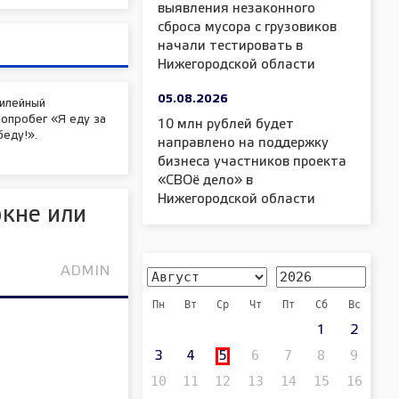
выявления незаконного
сброса мусора с грузовиков
начали тестировать в
Нижегородской области
05.08.2026
илейный
опробег «Я еду за
10 млн рублей будет
еду!».
направлено на поддержку
бизнеса участников проекта
«СВОё дело» в
Нижегородской области
кне или
ADMIN
Пн
Вт
Ср
Чт
Пт
Сб
Вс
1
2
6
7
8
9
3
4
5
10
11
12
13
14
15
16