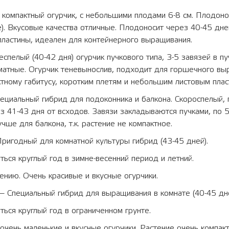
компактный огурчик, с небольшими плодами 6-8 см. Плодон
ле). Вкусовые качества отличные. Плодоносит через 40-45 дне
пластины, идеален для контейнерного выращивания.
спелый (40-42 дня) огурчик пучкового типа, 3-5 завязей в п
оматные. Огурчик теневынослив, подходит для горшечного в
тному габитусу, коротким плетям и небольшим листовым плас
циальный гибрид для подоконника и балкона. Скороспелый, 
з 41-43 дня от всходов. Завязи закладываются пучками, по 5
чше для балкона, т.к. растение не компактное.
ригодный для комнатной культуры гибрид (43-45 дней).
ся круглый год в зимне-весенний период и летний.
ению. Очень красивые и вкусные огурчики.
 Специальный гибрид для выращивания в комнате (40-45 дне
ся круглый год в ограниченном грунте.
чень маленькие и вкусные огурчики. Растение очень компакт