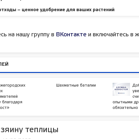
тходы – ценное удобрение для ваших растений
сь на нашу группу в
ВКонтакте
и включайтесь в ж
ЛЕЙ
ижегородских
Шахматные баталии
До
ых
уве
имателей
счи
у благодаря
опытными др
Мост»
обязательно
озяину теплицы