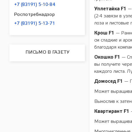
+7 (83191) 5-10-84
Уплетайка F1
— 
Роспотребнадзор
(2-4 завязи в уз
лоза и листовые 
+7 (83191) 5-13-71
Крош F1
— Рaнне
см сладкие и ар
благодаря компак
ПИСЬМО В ГАЗЕТУ
Окошко F1
— Спе
вы получите чере
каждого листа. Лу
Домосед F1
— П
Может выращивать
Вынослив к затен
Квартирант F1
—
Может выращивать
Многочисленные о