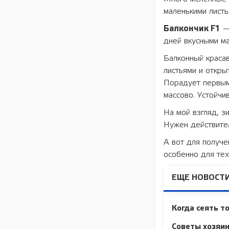
маленькими листь
Балкончик F1
— 
дней вкусными ма
Балконный краса
листьями и откры
Порадует первыми
массово. Устойчи
На мой взгляд, з
Нужен действите
А вот для получе
особенно для тех
ЕЩЕ НОВОСТИ
Когда сеять т
Советы хозяи