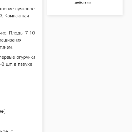
действии
ошение пучковое
й. Компактная
учке. Плоды 7-10
ыращивания
тинам.
первые огурчики
-8 шт. в пазухе
й).
ное, с