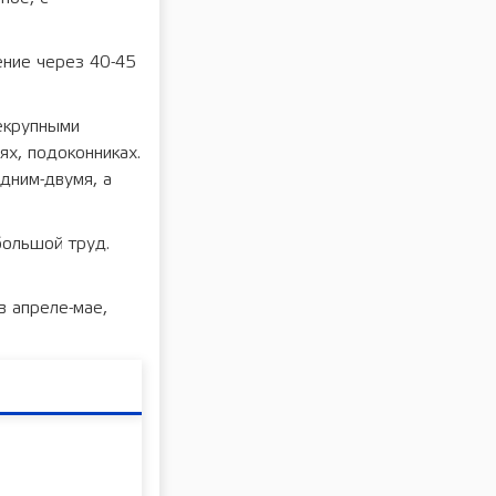
ение через 40-45
екрупными
ях, подоконниках.
дним-двумя, а
большой труд.
в апреле-мае,