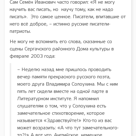
Сам Семён Иванович часто говорил: «Я не могу
научить вас писать, но научу тому, как не надо
писать». Это самое ценное. Писатели, впитавшие от
него всё доброе, – истинно русские писатели-
патриоты.
Не могу не вспомнить его слова, сказанные со
сцены Сергачского районного Дома культуры в
феврале 2003 года:
– Неделю назад мне пришлось проводить
вечер памяти прекрасного русского поэта,
моего друга Владимира Солоухина. Мы с ним
пять лет сидели вместе на одной парте в
Литературном институте. Я напомнил
слушателям о том, что у Солоухина есть
замечательное стихотворение, которое
называется «Здравствуйте!» Кто-то из вас
может возразить: «А что тут замечательного-
то?!» А вот что. Английское, немецкое,