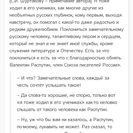
(С.И. Шуртакову – примечание автора). Я тоже
ходил в его учениках, как многие другие из
необъятных русских глубинок, кому первым, выходя
навстречу, он помогал с какой-то даже радостью и
редким дружелюбием. Поклониться замечательному
русскому человеку, талантливому пером и сердцем,
который не знал и не знает иной службы, кроме
служения литературе и Отечеству. Есть за что
поклониться и есть за что с благодарностью обнять.
Валентин Распутин, член Союза писателей России».
– И что? Замечательные слова, каждый за
честь сочтёт услышать такое!
– Да слова-то хорошие, не спорю, только вот
«я тоже ходил в его учениках» как-то неловко
слышать от такого человека как Распутин.
– Ну, уж что бы вам ни казалось, а Распутин,
по-моему, лукавить не может. Раз сказал, то