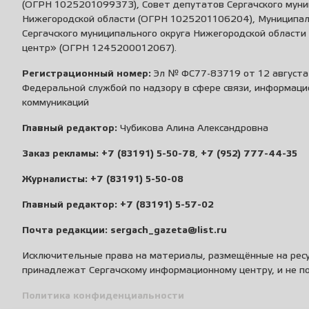
(ОГРН 1025201099373), Совет депутатов Сергачского муни
Нижегородской области (ОГРН 1025201106204), Муниципа
Сергачского муниципального округа Нижегородской област
центр» (ОГРН 1245200012067).
Регистрационный номер:
Эл № ФС77-83719 от 12 августа 
Федеральной службой по надзору в сфере связи, информаци
коммуникаций
Главный редактор:
Чубикова Алина Александровна
Заказ рекламы:
+7 (83191) 5-50-78
,
+7 (952) 777-44-35
Журналисты:
+7 (83191) 5-50-08
Главный редактор:
+7 (83191) 5-57-02
Почта редакции:
sergach_gazeta@list.ru
Исключительные права на материалы, размещённые на ресу
принадлежат Сергачскому информационному центру, и не п
Политика конфиденциальности