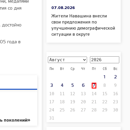
ени, медалями
07.08.2026
тия со дня
Жители Навашина внесли
свои предложения по
, достойно
улучшению демографической
ситуации в округе
05 года в
Пн
Вт
Ср
Чт
Пт
Сб
Вс
1
2
8
9
3
4
5
6
7
10
11
12
13
14
15
16
17
18
19
20
21
22
23
24
25
26
27
28
29
30
31
ь поколений»