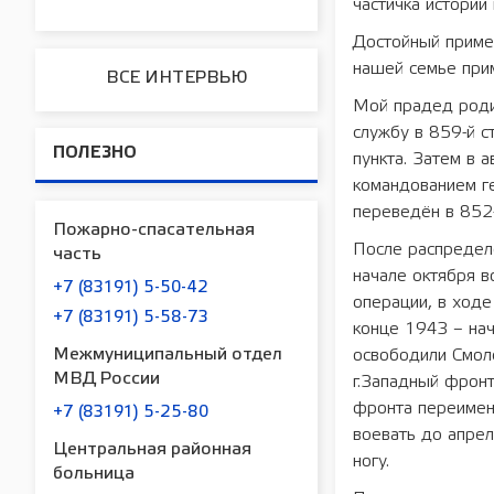
частичка истории
Достойный приме
нашей семье прим
ВСЕ ИНТЕРВЬЮ
Мой прадед роди
службу в 859-й с
ПОЛЕЗНО
пункта. Затем в 
командованием ге
переведён в 852-
Пожарно-спасательная
После распредел
часть
начале октября в
+7 (83191) 5-50-42
операции, в ходе
+7 (83191) 5-58-73
конце 1943 – нач
Межмуниципальный отдел
освободили Смол
МВД России
г.Западный фронт
фронта переимен
+7 (83191) 5-25-80
воевать до апрел
Центральная районная
ногу.
больница