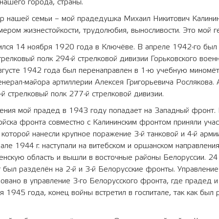
 нашего города, страны.
р нашей семьи – мой прадедушка Михаил Никитович Калинин.
ером жизнестойкости, трудолюбия, выносливости. Это мой г
лся 14 ноября 1920 года в Ключёве. В апреле 1942-го был 
трелковый полк 294-й стрелковой дивизии Горьковского воен
августе 1942 года был перенаправлен в 1-ю учебную миномё
нерал-майора артиллерии Алексея Григорьевича Рослякова. 
й стрелковый полк 277-й стрелковой дивизии.
ения мой прадед в 1943 году попадает на Западный фронт. 
ойска фронта совместно с Калининским фронтом приняли учас
 которой нанесли крупное поражение 3-й танковой и 4-й армии
але 1944 г. наступали на витебском и оршанском направлени
енскую область и вышли в восточные районы Белоруссии. 24
 был разделён на 2-й и 3-й Белорусские фронты. Управлени
овано в управление 3-го Белорусского фронта, где прадед 
я 1945 года, конец войны встретил в госпитале, так как был 