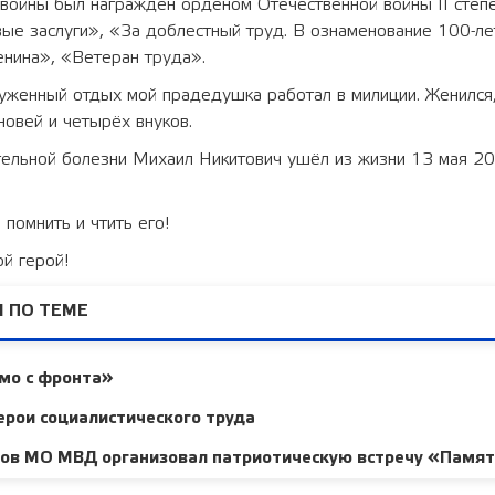
 войны был награждён орденом Отечественной войны II степ
ые заслуги», «За доблестный труд. В ознаменование 100-ле
енина», «Ветеран труда».
луженный отдых мой прадедушка работал в милиции. Женился
новей и четырёх внуков.
ельной болезни Михаил Никитович ушёл из жизни 13 мая 20
помнить и чтить его!
й герой!
 ПО ТЕМЕ
мо с фронта»
ерои социалистического труда
нов МО МВД организовал патриотическую встречу «Памят