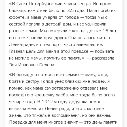
«В Санкт-Петербурге живет моя сестра. Во время
блокады нам с ней было по 3,5 года. Папа погиб на
фронте, а мама умерла от голода — тогда мы с
сестрой попали в детский дом, и нас усыновили
разные семьи. Мы потеряли связь на долгие 16 лет,
но позже нашли друг друга. Она осталась жить в
Ленинграде, и с тех пор я часто навещаю ее.
Главная цель для меня в этой поездке — побывать
на могиле мамы, почтить ее память», — рассказала
Зоя Ивановна Белова.
«В блокаду я потерял всю семью — маму, отца,
брата и сестру. Голод унес близких мне людей. Я
помню, как мама самоотверженно отдавала мне
последнюю крошечку хлеба, мне тогда было всего
четыре года. В 1942-м году дедушка помог
вывезли меня из Ленинграда, и это спало мне
жизнь. Это тяжелые воспоминания, но они важны.
Поездка для меня многое значит — это дань памяти