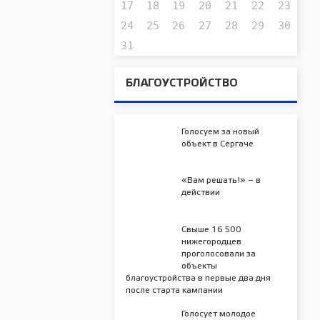
17
18
19
20
21
22
23
24
25
26
27
28
29
30
31
БЛАГОУСТРОЙСТВО
Голосуем за новый
объект в Сергаче
«Вам решать!» – в
действии
Свыше 16 500
нижегородцев
проголосовали за
объекты
благоустройства в первые два дня
после старта кампании
Голосует молодое