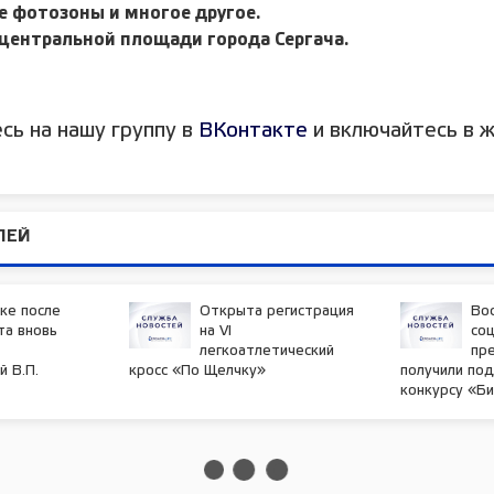
 фотозоны и многое другое.
центральной площади города Сергача.
сь на нашу группу в
ВКонтакте
и включайтесь в ж
ЛЕЙ
ке после
Открыта регистрация
Во
та вновь
на VI
со
легкоатлетический
пр
 В.П.
кросс «По Щелчку»
получили по
конкурсу «Б