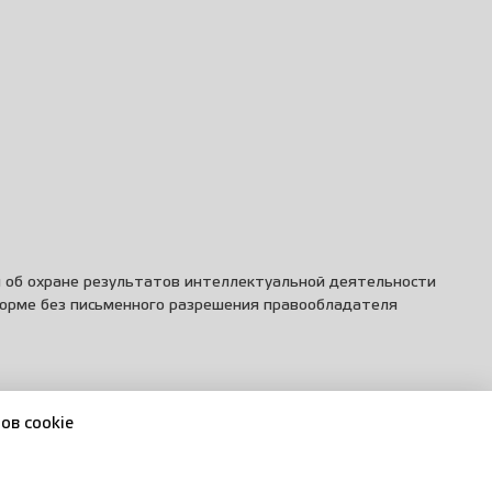
и об охране результатов интеллектуальной деятельности
форме без письменного разрешения правообладателя
ов cookie