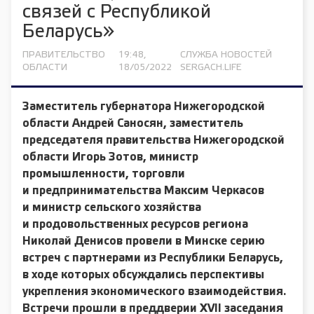
связей с Республикой
Беларусь»
ПРАВИТЕЛЬСТВО
19:48,
СЛУЖБА НОВОСТЕЙ
ОБЛАСТИ
18/05/2022
SERGACH.LIFE
Заместитель губернатора Нижегородской
области
Андрей Саносян
, заместитель
председателя правительства Нижегородской
области
Игорь Зотов
, министр
промышленности, торговли
и предпринимательства Максим
Черкасов
и министр сельского хозяйства
и продовольственных ресурсов региона
Николай Денисов
провели в Минске серию
встреч с партнерами из Республики Беларусь,
в ходе которых обсуждались перспективы
укрепления экономического взаимодействия.
Встречи прошли в преддверии XVII заседания