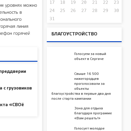
17
18
19
20
21
22
23
ом уровнях можно
24
25
26
27
28
29
30
ельность в
31
онального
горячая линия
лефон горячей
БЛАГОУСТРОЙСТВО
Голосуем за новый
объект в Сергаче
 преддверии
Свыше 16 500
нижегородцев
проголосовали за
а с грузовиков
объекты
благоустройства в первые два дня
после старта кампании
екта «СВОё
Зона для отдыха
благодаря программе
«Вам решать!»
Голосует молодое