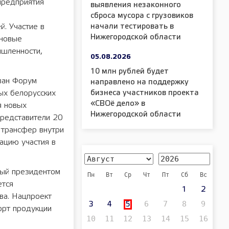
предприятия
выявления незаконного
сброса мусора с грузовиков
й. Участие в
начали тестировать в
Нижегородской области
 новые
ышленности,
05.08.2026
10 млн рублей будет
ван Форум
направлено на поддержку
бизнеса участников проекта
ых белорусских
«СВОё дело» в
я новых
Нижегородской области
представители 20
 трансфер внутри
ацию участия в
ный президентом
Пн
Вт
Ср
Чт
Пт
Сб
Вс
ется
1
2
ва. Нацпроект
6
7
8
9
3
4
5
орт продукции
10
11
12
13
14
15
16