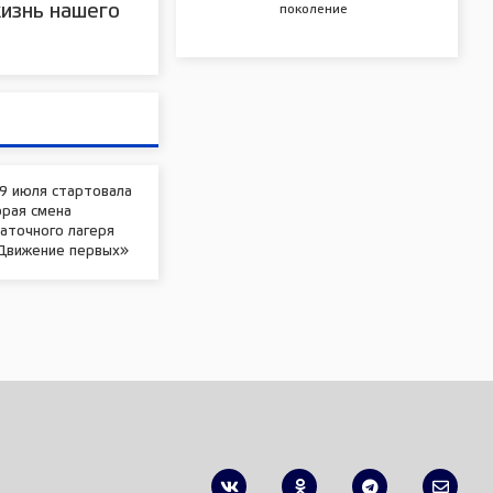
изнь нашего
поколение
9 июля стартовала
орая смена
аточного лагеря
Движение первых»