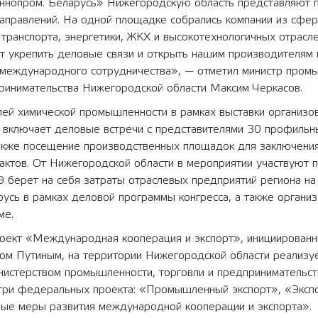
ннопром. Беларусь» Нижегородскую область представляют 
аправлений. На одной площадке собрались компании из сфер
транспорта, энергетики, ЖКХ и высокотехнологичных отрасле
ит укрепить деловые связи и открыть нашим производителям
 международного сотрудничества», — отметил министр пром
принимательства Нижегородской области Максим Черкасов.
лей химической промышленности в рамках выставки организо
й включает деловые встречи с представителями 30 профильн
также посещение производственных площадок для заключени
актов. От Нижегородской области в мероприятии участвуют 
 берет на себя затраты отраслевых предприятий региона на
усь в рамках деловой программы конгресса, а также организ
ме.
оект «Международная кооперация и экспорт», инициирован
ом Путиным, на территории Нижегородской области реализу
нистерством промышленности, торговли и предпринимательст
 три федеральных проекта: «Промышленный экспорт», «Эксп
ые меры развития международной кооперации и экспорта».