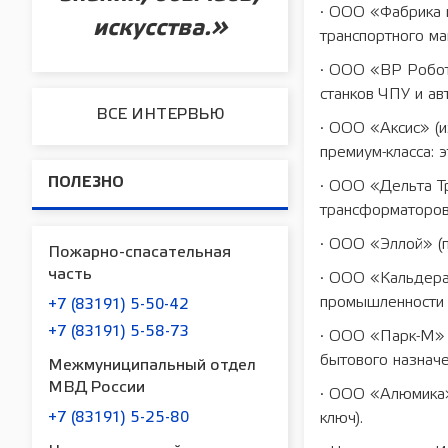
· ООО «Фабрика 
искусства.»
транспортного ма
· ООО «ВР Робот
станков ЧПУ и ав
ВСЕ ИНТЕРВЬЮ
· ООО «Аксис» (
премиум-класса: 
ПОЛЕЗНО
· ООО «Дельта Т
трансформаторов
· ООО «Эллой» (п
Пожарно-спасательная
часть
· ООО «Кальдера»
промышленности 
+7 (83191) 5-50-42
+7 (83191) 5-58-73
· ООО «Парк-М» 
бытового назначе
Межмуниципальный отдел
МВД России
· ООО «Алюмика»
ключ).
+7 (83191) 5-25-80