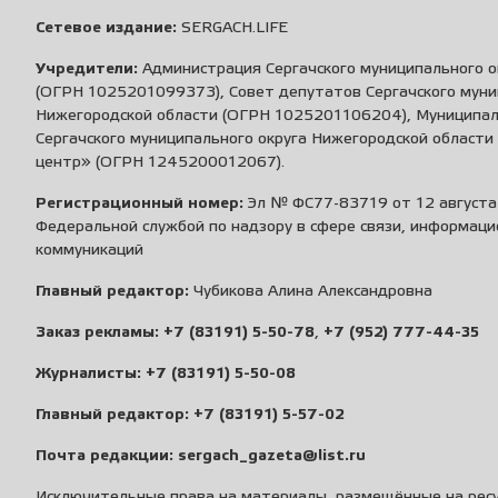
Сетевое издание:
SERGACH.LIFE
Учредители:
Администрация Сергачского муниципального о
(ОГРН 1025201099373), Совет депутатов Сергачского муни
Нижегородской области (ОГРН 1025201106204), Муниципа
Сергачского муниципального округа Нижегородской област
центр» (ОГРН 1245200012067).
Регистрационный номер:
Эл № ФС77-83719 от 12 августа 
Федеральной службой по надзору в сфере связи, информаци
коммуникаций
Главный редактор:
Чубикова Алина Александровна
Заказ рекламы:
+7 (83191) 5-50-78
,
+7 (952) 777-44-35
Журналисты:
+7 (83191) 5-50-08
Главный редактор:
+7 (83191) 5-57-02
Почта редакции:
sergach_gazeta@list.ru
Исключительные права на материалы, размещённые на ресу