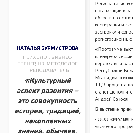
Региональные ко
организации и за
области в соотве
кооперация и экс
застройку и соп
регистрационные 
НАТАЛЬЯ БУРМИСТРОВА
«Программа выст
пленарной сессии
ПСИХОЛОГ, БИЗНЕС-
перспективы расш
ТРЕНЕР, HR-МЕТОДОЛОГ,
ПРЕПОДАВАТЕЛЬ
Республикой Бела
Мы видим положит
«Культурный
11,3 процента п
аспект развития –
станет дополните
Андрей Саносян.
это совокупность
В выставке прини
истории, традиций,
· ООО «Модмаш-С
накопленных
числового програ
знаний, обычаев,