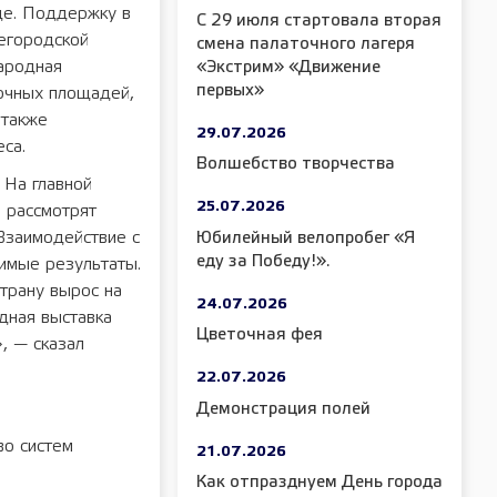
де. Поддержку в
С 29 июля стартовала вторая
егородской
смена палаточного лагеря
ародная
«Экстрим» «Движение
первых»
вочных площадей,
 также
29.07.2026
са.
Волшебство творчества
 На главной
25.07.2026
а рассмотрят
Взаимодействие с
Юбилейный велопробег «Я
еду за Победу!».
тимые результаты.
трану вырос на
24.07.2026
дная выставка
Цветочная фея
, — сказал
22.07.2026
Демонстрация полей
во систем
21.07.2026
Как отпразднуем День города