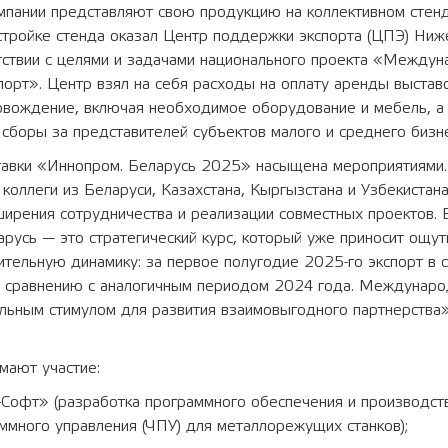
мпании представляют свою продукцию на коллективном стен
стройке стенда оказал Центр поддержки экспорта (ЦПЭ) Ниж
тствии с целями и задачами национального проекта «Междун
порт». Центр взял на себя расходы на оплату аренды выста
ровождение, включая необходимое оборудование и мебель, а
сборы за представителей субъектов малого и среднего бизне
авки «Иннопром. Беларусь 2025» насыщена мероприятиями.
 коллеги из Беларуси, Казахстана, Кыргызстана и Узбекистан
ирения сотрудничества и реализации совместных проектов. 
русь — это стратегический курс, который уже приносит ощу
ельную динамику: за первое полугодие 2025-го экспорт в с
о сравнению с аналогичным периодом 2024 года. Междунаро
льным стимулом для развития взаимовыгодного партнерства»
мают участие:
офт» (разработка программного обеспечения и производст
ммного управления (ЧПУ) для металлорежущих станков);