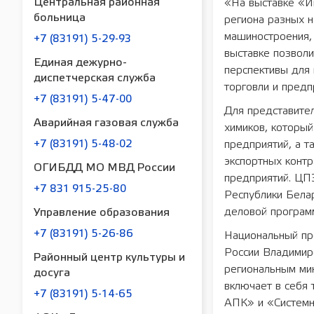
Центральная районная
«На выставке «И
больница
региона разных н
машиностроения, 
+7 (83191) 5-29-93
выставке позвол
Единая дежурно-
перспективы для
диспетчерская служба
торговли и пред
+7 (83191) 5-47-00
Для представите
Аварийная газовая служба
химиков, которы
предприятий, а 
+7 (83191) 5-48-02
экспортных контр
ОГИБДД МО МВД России
предприятий. ЦПЭ
+7 831 915-25-80
Республики Белар
деловой програм
Управление образования
+7 (83191) 5-26-86
Национальный пр
России Владимир
Районный центр культуры и
региональным ми
досуга
включает в себя
+7 (83191) 5-14-65
АПК» и «Системн