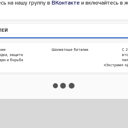
сь на нашу группу в
ВКонтакте
и включайтесь в ж
ЛЕЙ
ние
Шахматные баталии
С 2
ядка, защита
вт
дан и борьба
пал
«Экстрим» «