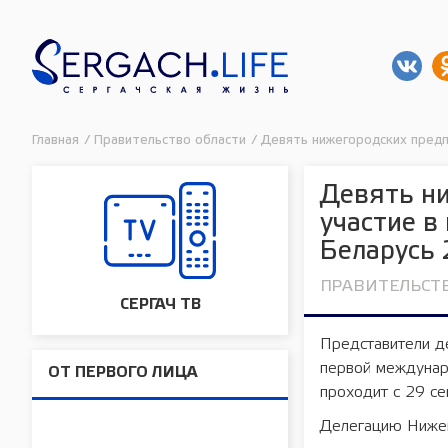
Главная
/
Правительство области
/
Девять нижегородских предп
Девять н
участие в
Беларусь
ПРАВИТЕЛЬСТ
СЕРГАЧ ТВ
Представители де
первой междунар
ОТ ПЕРВОГО ЛИЦА
проходит с 29 с
Делегацию Нижег