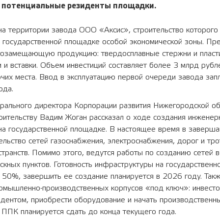
 потенциальные резиденты площадки.
на территории завода ООО «Аксис», строительство которого
а государственной площадке особой экономической зоны. Пр
тозамещающую продукцию: твердосплавные стержни и пласт
и и вставки. Объем инвестиций составляет более 3 млрд рубл
чих места. Ввод в эксплуатацию первой очереди завода зап
ода.
ерального директора Корпорации развития Нижегородской об
оительству Вадим Жоган рассказал о ходе создания инженер
на государственной площадке. В настоящее время в заверш
ельство сетей газоснабжения, электроснабжения, дорог и тро
транств. Помимо этого, ведутся работы по созданию сетей 
скных пунктов. Готовность инфраструктуры на государствен
 50%, завершить ее создание планируется в 2026 году. Так
ромышленно-производственных корпусов «под ключ»: инвест
идентом, приобрести оборудование и начать производственны
ППК планируется сдать до конца текущего года.