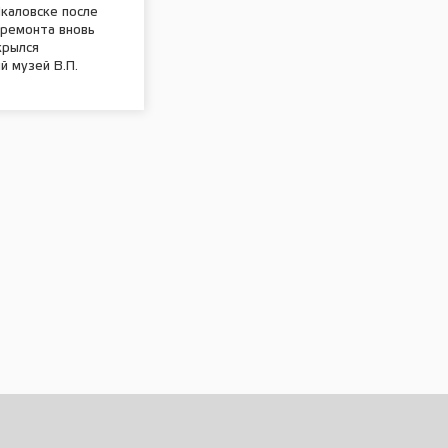
каловске после
премонта вновь
крылся
 музей В.П.