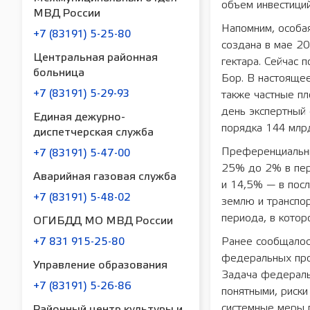
объем инвестиций
МВД России
Напомним, особа
+7 (83191) 5-25-80
создана в мае 2
Центральная районная
гектара. Сейчас 
больница
Бор. В настоящее
+7 (83191) 5-29-93
также частные п
день экспертный
Единая дежурно-
порядка 144 млр
диспетчерская служба
Преференциальны
+7 (83191) 5-47-00
25% до 2% в пер
Аварийная газовая служба
и 14,5% — в посл
+7 (83191) 5-48-02
землю и транспор
периода, в котор
ОГИБДД МО МВД России
Ранее сообщалос
+7 831 915-25-80
федеральных про
Управление образования
Задача федеральн
+7 (83191) 5-26-86
понятными, риски
системные меры 
Районный центр культуры и