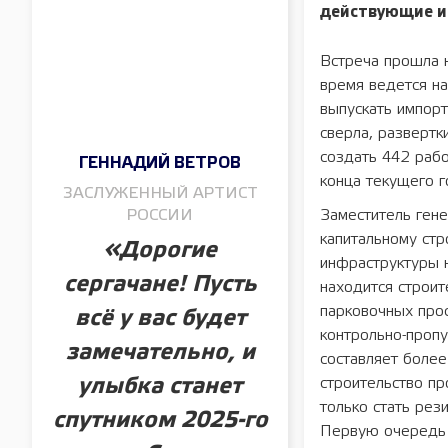
действующие и
Встреча прошла 
время ведется н
выпускать импор
сверла, развертк
создать 442 рабо
ГЕННАДИЙ ВЕТРОВ
конца текущего г
ЗАСЛУЖЕННЫЙ АРТИСТ
РОССИИ
Заместитель ген
капитальному стр
«Дорогие
инфраструктуры 
сергачане! Пусть
находится строит
парковочных прос
всё у вас будет
контрольно-пропу
замечательно, и
составляет более
строительство п
улыбка станет
только стать рез
спутником 2025-го
Первую очередь 