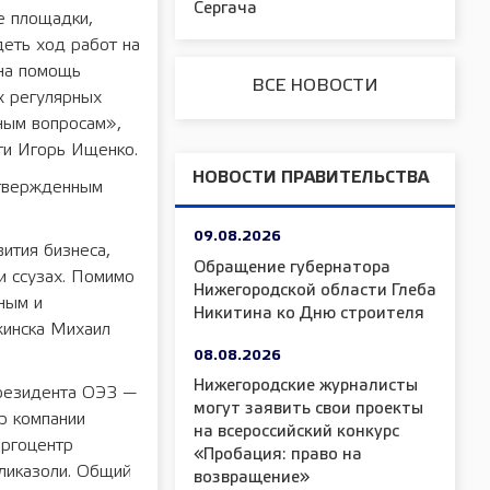
Сергача
е площадки,
еть ход работ на
 на помощь
ВСЕ НОВОСТИ
х регулярных
ным вопросам»,
ти Игорь Ищенко.
НОВОСТИ ПРАВИТЕЛЬСТВА
дтвержденным
09.08.2026
ития бизнеса,
Обращение губернатора
и ссузах. Помимо
Нижегородской области Глеба
ным и
Никитина ко Дню строителя
жинска Михаил
08.08.2026
Нижегородские журналисты
 резидента ОЭЗ —
могут заявить свои проекты
р компании
на всероссийский конкурс
ергоцентр
«Пробация: право на
иликазоли. Общий
возвращение»