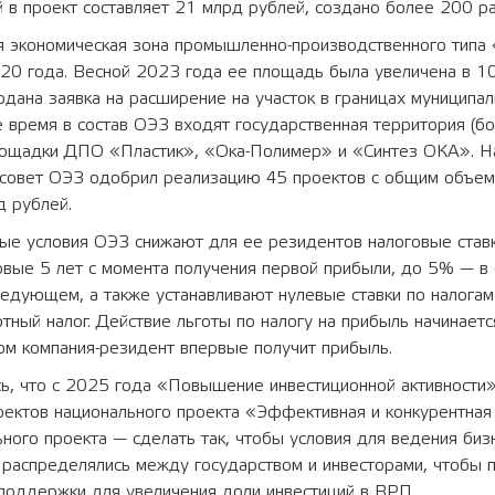
 в проект составляет 21 млрд рублей, создано более 200 ра
я экономическая зона промышленно-производственного типа
020 года. Весной 2023 года ее площадь была увеличена в 1
подана заявка на расширение на участок в границах муниципаль
 время в состав ОЭЗ входят государственная территория (бол
лощадки ДПО «Пластик», «Ока-Полимер» и «Синтез ОКА». Н
 совет ОЭЗ одобрил реализацию 45 проектов с общим объем
д рублей.
е условия ОЭЗ снижают для ее резидентов налоговые ставк
вые 5 лет с момента получения первой прибыли, до 5% — в
едующем, а также устанавливают нулевые ставки по налогам
тный налог. Действие льготы по налогу на прибыль начинаетс
ом компания-резидент впервые получит прибыль.
ь, что с 2025 года «Повышение инвестиционной активности»
ектов национального проекта «Эффективная и конкурентная 
ого проекта — сделать так, чтобы условия для ведения биз
 распределялись между государством и инвесторами, чтобы 
поддержки для увеличения доли инвестиций в ВРП.