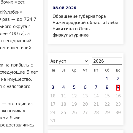
бочих мест.
08.08.2026
 «Кулибин»
Обращение губернатора
0 раз — до 724,7
Нижегородской области Глеба
ного округа г.
Никитина в День
ее 400 га), а
физкультурника
а сегодняшний
ом инвестиций
и на прибыль с
Пн
Вт
Ср
Чт
Пт
Сб
Вс
 следующие 5 лет
1
2
 на имущество,
я с налогового
3
4
5
6
7
8
9
10
11
12
13
14
15
16
17
18
19
20
21
22
23
 — это один из
экономика».
24
25
26
27
28
29
30
неса были
31
предоставлялись