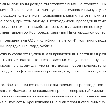
емя многие наши резиденты готовятся выйти на строительны
 важно было получить актуальную информацию и вживую увид
 площадке. Специалисты Корпорации развития готовы прийти
е время, при этом отмечу и необходимость проведения таки
оторые позволяют выработать совместные решения по насущ
альный директор Корпорации развития Нижегородской облас
мя резидентами ОЭЗ «Кулибин» является 41 компания с по
ций порядка 109 млрд рублей.
тивно создаются условия для привлечения инвестиций и разв
 внимание подготовке высококлассных специалистов в вузах 
омфортную среду для жизни, что делает город привлекатель
ом для профессиональной реализации», — сказал мэр Дзер
 особой экономической зоны ознакомились с производством
илика». Экскурсию по площадке провел генеральный директо
 показал коллегам производственные цеха и собственный эн
ия выпускает микронизированные силикагели и стабильные с