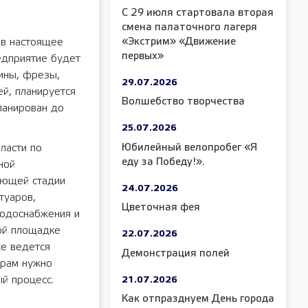
С 29 июля стартовала вторая
смена палаточного лагеря
«Экстрим» «Движение
 в настоящее
первых»
едприятие будет
ины, фрезы,
29.07.2026
ей, планируется
Волшебство творчества
ланирован до
25.07.2026
Юбилейный велопробег «Я
ласти по
еду за Победу!».
ной
ающей стадии
24.07.2026
туаров,
Цветочная фея
водоснабжения и
ной площадке
22.07.2026
же ведется
Демонстрация полей
орам нужно
й процесс.
21.07.2026
Как отпразднуем День города