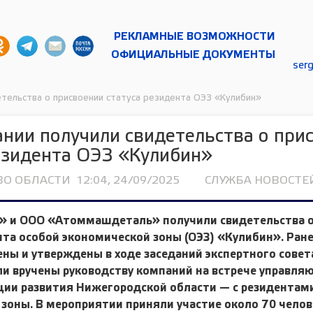
РЕКЛАМНЫЕ ВОЗМОЖНОСТИ
ОФИЦИАЛЬНЫЕ ДОКУМЕНТЫ
ser
етельства о присвоении статуса резидента ОЭЗ «Кулибин»
нии получили свидетельства о при
езидента ОЭЗ «Кулибин»
ВО ОБЛАСТИ
12:04, 24/09/2025
СЛУЖБА НОВОСТЕЙ
» и ООО «Атоммашдеталь» получили свидетельства о
нта особой экономической зоны (ОЭЗ) «Кулибин». Ране
ны и утверждены в ходе заседаний экспертного совет
и вручены руководству компаний на встрече управл
ции развития Нижегородской области — с резидентам
зоны. В мероприятии приняли участие около 70 челов