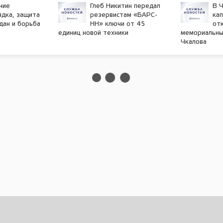
ние
Глеб Никитин передал
В Ч
ядка, защита
резервистам «БАРС-
ка
дан и борьба
НН» ключи от 45
от
единиц новой техники
мемориальный
Чкалова