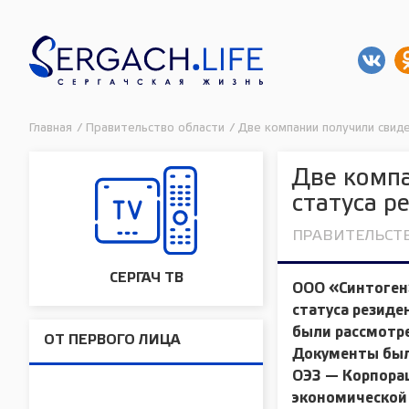
Главная
/
Правительство области
/
Две компании получили свид
Две компа
статуса р
ПРАВИТЕЛЬСТ
СЕРГАЧ ТВ
ООО «Синтоген
статуса резиде
были рассмотре
ОТ ПЕРВОГО ЛИЦА
Документы был
ОЭЗ — Корпора
экономической 