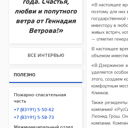
года. Счастья,
«В настоящее вр
любви и попутного
поэтому для них
государственной
ветра от Геннадия
инвестору в любо
Ветрова!»
живых встреч, к
— отметил генер
В настоящее вре
ВСЕ ИНТЕРВЬЮ
объемом инвести
«В Дзержинске ак
уделяется особое
ПОЛЕЗНО
этого, создаем к
комфортным мест
Клинков.
Пожарно-спасательная
часть
Также резиденты
компанией «РусС
+7 (83191) 5-50-42
Леонид Грош. Он
+7 (83191) 5-58-73
компании. Компан
Межмуниципальный отдел