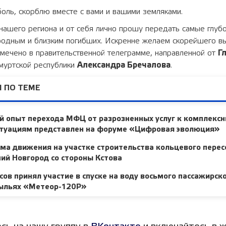
оль, скорблю вместе с вами и вашими земляками.
нашего региона и от себя лично прошу передать самые глуб
родным и близким погибших. Искренне желаем скорейшего в
тмечено в правительственной телеграмме, направленной от
Г
дмуртской республики
Александра Бречалова
.
 ПО ТЕМЕ
й опыт перехода МФЦ от разрозненных услуг к комплекс
туациям представлен на форуме «Цифровая эволюция»
ма движения на участке строительства кольцевого перес
ий Новгород со стороны Кстова
ов принял участие в спуске на воду восьмого пассажирско
ыльях «Метеор-120Р»