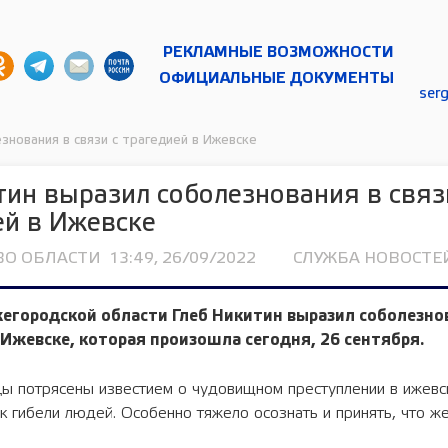
РЕКЛАМНЫЕ ВОЗМОЖНОСТИ
ОФИЦИАЛЬНЫЕ ДОКУМЕНТЫ
ser
знования в связи с трагедией в Ижевске
тин выразил соболезнования в связ
ей в Ижевске
ВО ОБЛАСТИ
13:49, 26/09/2022
СЛУЖБА НОВОСТЕЙ
жегородской области
Глеб Никитин
выразил соболезнов
г. Ижевске, которая произошла сегодня,
26 сентября.
ы потрясены известием о чудовищном преступлении в ижевс
к гибели людей. Особенно тяжело осознать и принять, что ж