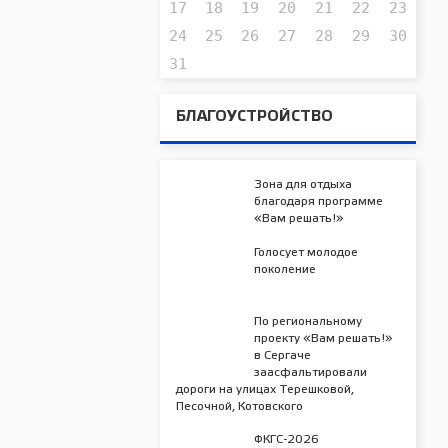
17
18
19
20
21
22
23
24
25
26
27
28
29
30
31
БЛАГОУСТРОЙСТВО
Зона для отдыха
благодаря программе
«Вам решать!»
Голосует молодое
поколение
По региональному
проекту «Вам решать!»
в Сергаче
заасфальтировали
дороги на улицах Терешковой,
Песочной, Котовского
ФКГС-2026