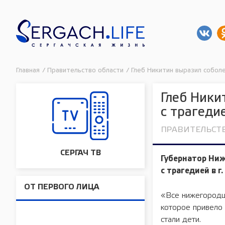
Главная
/
Правительство области
/
Глеб Никитин выразил соболе
Глеб Ники
с трагеди
ПРАВИТЕЛЬСТ
СЕРГАЧ ТВ
Губернатор Ни
с трагедией в 
ОТ ПЕРВОГО ЛИЦА
«Все нижегородц
которое привело 
стали дети.