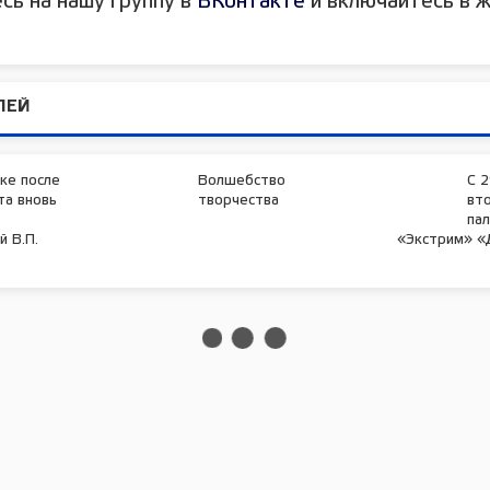
сь на нашу группу в
ВКонтакте
и включайтесь в ж
ЛЕЙ
ке после
Волшебство
С 2
та вновь
творчества
вт
пал
 В.П.
«Экстрим» «