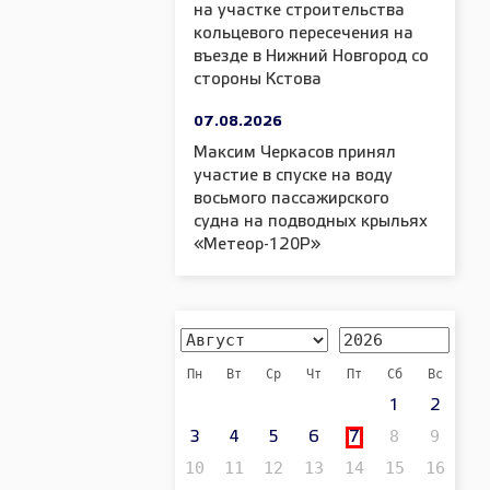
на участке строительства
кольцевого пересечения на
въезде в Нижний Новгород со
стороны Кстова
07.08.2026
Максим Черкасов принял
участие в спуске на воду
восьмого пассажирского
судна на подводных крыльях
«Метеор-120Р»
Пн
Вт
Ср
Чт
Пт
Сб
Вс
1
2
8
9
3
4
5
6
7
10
11
12
13
14
15
16