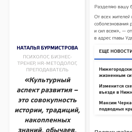
Разделяю вашу б
От всех жителей 
соболезнования 
и сил всем», — о
в адрес главы У
НАТАЛЬЯ БУРМИСТРОВА
ЕЩЕ НОВОСТИ
ПСИХОЛОГ, БИЗНЕС-
ТРЕНЕР, HR-МЕТОДОЛОГ,
Нижегородски
ПРЕПОДАВАТЕЛЬ
жизненным си
«Культурный
Изменится схе
аспект развития –
въезде в Нижн
это совокупность
Максим Черкас
подводных кр
истории, традиций,
накопленных
знаний, обычаев,