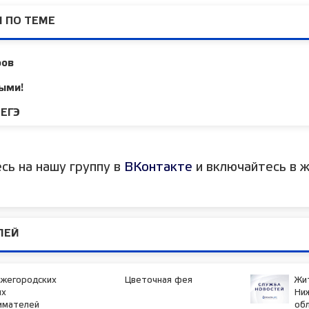
 ПО ТЕМЕ
ров
ыми!
 ЕГЭ
сь на нашу группу в
ВКонтакте
и включайтесь в ж
ЛЕЙ
ижегородских
Цветочная фея
Жи
ых
Ни
имателей
обл