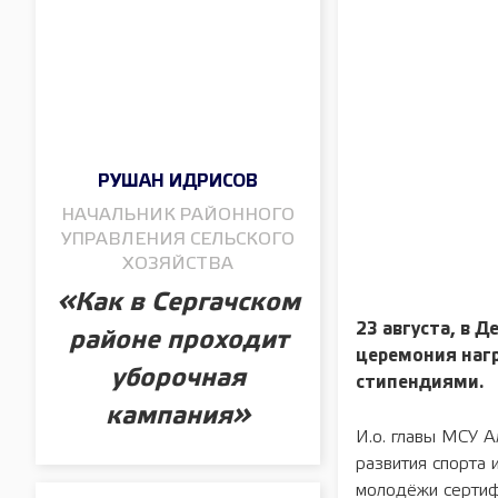
РУШАН ИДРИСОВ
НАЧАЛЬНИК РАЙОННОГО
УПРАВЛЕНИЯ СЕЛЬСКОГО
ХОЗЯЙСТВА
«Как в Сергачском
23 августа, в 
районе проходит
церемония наг
уборочная
стипендиями.
кампания»
И.о. главы МСУ А
развития спорта 
молодёжи сертиф