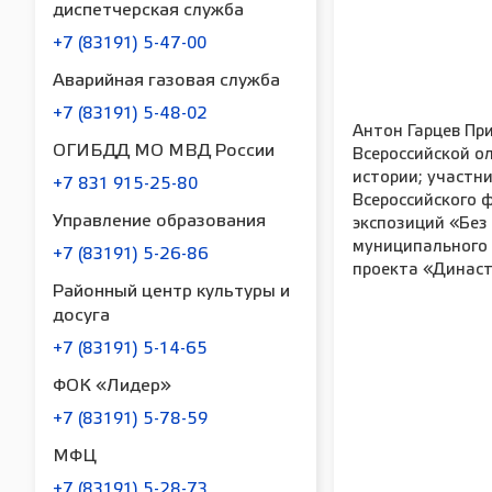
диспетчерская служба
+7 (83191) 5-47-00
Аварийная газовая служба
+7 (83191) 5-48-02
сей Белялёв Медаль «За особые успехи в
Антон Гарцев Пр
ОГИБДД МО МВД России
ии» II степени; призёр муниципального
Всероссийской о
а Всероссийской патриотической игры
истории; участн
+7 831 915-25-80
ница 2.0»; участник Международного
Всероссийского 
Управление образования
рического диктанта на тему событий
экспозиций «Без
кой Отечественной войны «Диктант
муниципального 
+7 (83191) 5-26-86
ды».
проекта «Династ
Районный центр культуры и
досуга
+7 (83191) 5-14-65
ФОК «Лидер»
+7 (83191) 5-78-59
МФЦ
+7 (83191) 5-28-73