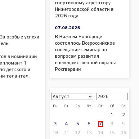
спортивному агрегатору
Нижегородской области в
2026 году
07.08.2026
В Нижнем Новгороде
За особые успехи
Кирилл Лисовец Медаль «За особые успе
состоялось Всероссийское
тель
учении» II степени; призёр региональног
совещание-семинар по
чемпионата среди юниоров
вопросам развития
тов в номинации
«Профессионалы»; финалист Всероссийс
вневедомственной охраны
дипломант 1
предпринимательского кейс-баттла;
Росгвардии
ля детского и
неоднократный участник научно-
ни таланта».
исследовательских и творческих конкурс
различного уровня.
Пн
Вт
Ср
Чт
Пт
Сб
Вс
1
2
8
9
3
4
5
6
7
10
11
12
13
14
15
16