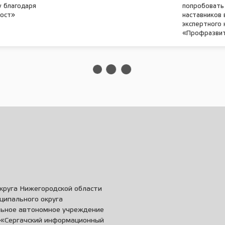
у благодаря
попробовать 
Мост»
наставников
экспертного 
«Профразви
круга Нижегородской области
ципального округа
льное автономное учреждение
и «Сергачский информационный