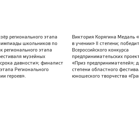
изёр регионального этапа
Виктория Корягина Медаль «
лимпиады школьников по
в учении» II степени; победи
ик регионального этапа
Всероссийского конкурса
фестиваля музейных
предпринимательских проек
 срока давности»; финалист
«Приз предпринимателей»; 
этапа Регионального
степени областного фестива
ии героев».
юношеского творчества «Гра