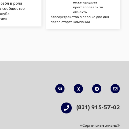
нижегородцев
себя в роли
проголосовали за
 в сообществе
объекты
клуба
благоустройства в первые два дня
тие»
после старта кампании
(831) 915-57-02
«Сергачская жизнь»