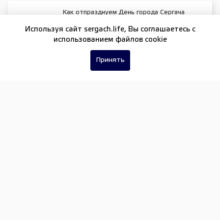
Как отпразднуем День города Сергача
Используя сайт sergach.life, Вы соглашаетесь c
использованием файлов cookie
Принять
Цветочная фея
Обеспечение правопорядка, защита прав
граждан и борьба с преступностью
РЕДАКЦИЯ
16+
РЕКЛАМНЫЕ ВОЗМОЖНОСТИ