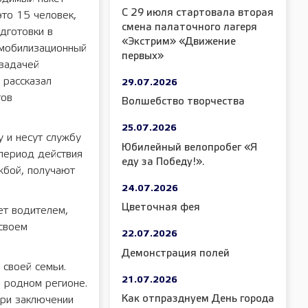
С 29 июля стартовала вторая
это 15 человек,
смена палаточного лагеря
дготовки в
«Экстрим» «Движение
 мобилизационный
первых»
 задачей
 рассказал
29.07.2026
гов
Волшебство творчества
25.07.2026
 и несут службу
Юбилейный велопробег «Я
 период действия
еду за Победу!».
жбой, получают
24.07.2026
Цветочная фея
т водителем,
 своем
22.07.2026
Демонстрация полей
 своей семьи.
21.07.2026
в родном регионе.
Как отпразднуем День города
при заключении