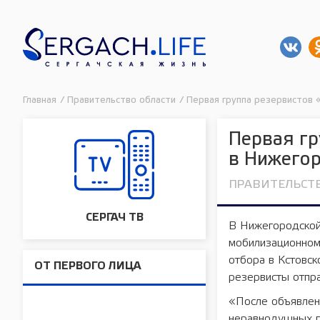
Главная
/
Правительство области
/
Первая группа резервистов
Первая г
в Нижегор
ПРАВИТЕЛЬСТ
СЕРГАЧ ТВ
В Нижегородской
мобилизационном
отбора в Кстовск
ОТ ПЕРВОГО ЛИЦА
резервисты отпра
«После объявлен
неравнодушных г