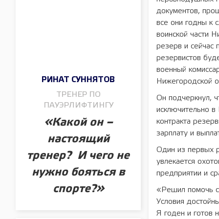
документов, прош
все они годны к 
воинской части Н
резерв и сейчас 
резервистов буде
военный комиссар
РИНАТ СУННЯТОВ
Нижегородской о
ТРЕНЕР ПО
Он подчеркнул, ч
ПАУЭРЛИФТИНГУ
исключительно в 
«Какой он –
контракта резер
зарплату и выпл
настоящий
Один из первых 
тренер? И чего не
увлекается охото
нужно бояться в
предприятии и ср
спорте?»
«Решил помочь св
Условия достойны
Я годен и готов 