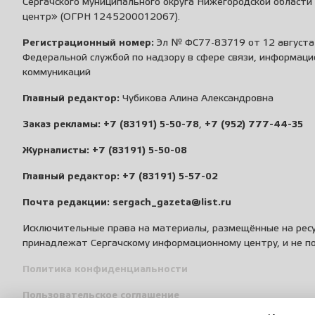
Сергачского муниципального округа Нижегородской област
центр» (ОГРН 1245200012067).
Регистрационный номер:
Эл № ФС77-83719 от 12 августа 
Федеральной службой по надзору в сфере связи, информаци
коммуникаций
Главный редактор:
Чубикова Алина Александровна
Заказ рекламы:
+7 (83191) 5-50-78
,
+7 (952) 777-44-35
Журналисты:
+7 (83191) 5-50-08
Главный редактор:
+7 (83191) 5-57-02
Почта редакции:
sergach_gazeta@list.ru
Исключительные права на материалы, размещённые на ресу
принадлежат Сергачскому информационному центру, и не п
Политика конфиденциальности
Пользовательское соглашение