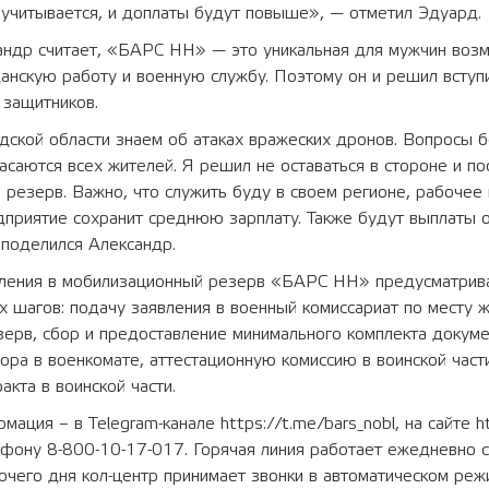
 учитывается, и доплаты будут повыше», — отметил Эдуард.
андр считает, «БАРС НН» — это уникальная для мужчин воз
анскую работу и военную службу. Поэтому он и решил вступ
 защитников.
ской области знаем об атаках вражеских дронов. Вопросы б
асаются всех жителей. Я решил не оставаться в стороне и по
резерв. Важно, что служить буду в своем регионе, рабочее 
дприятие сохранит среднюю зарплату. Также будут выплаты 
поделился Александр.
ления в мобилизационный резерв «БАРС НН» предусматрива
 шагов: подачу заявления в военный комиссариат по месту ж
зерв, сбор и предоставление минимального комплекта докуме
ра в военкомате, аттестационную комиссию в воинской част
акта в воинской части.
ция – в Telegram-канале https://t.me/bars_nobl, на сайте ht
елефону 8-800-10-17-017. Горячая линия работает ежедневно с
очего дня кол-центр принимает звонки в автоматическом реж