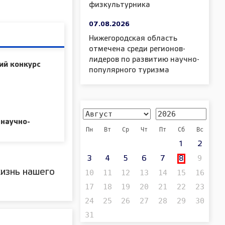
физкультурника
07.08.2026
Нижегородская область
отмечена среди регионов-
лидеров по развитию научно-
ий конкурс
популярного туризма
 научно-
Пн
Вт
Ср
Чт
Пт
Сб
Вс
1
2
9
3
4
5
6
7
8
изнь нашего
10
11
12
13
14
15
16
17
18
19
20
21
22
23
24
25
26
27
28
29
30
31