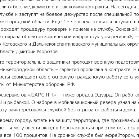
ли отбор, медкомиссию и заключили контракты. На сегодня 
службе и заступят на боевое дежурство после специальной по
ижегородской области. Еще 15 человек готовятся вступить в
проходят процедуру проверки и приема на службу. Основной
т охрана объектов критической инфраструктуры региона», —
 Кстовского и Дальнеконстантиновского муниципальных окру
бласти Дмитрий Морозов.
то территориальные защитники проходят военную подготовку
Нижегородской области – гарантия прописана в контракте. В
висты совмещают свою основную гражданскую работу со слу
аты от Министерства обороны РФ.
резервистов «БАРС НН» — нижегородец Эдуард. Он работае
й и рыбалкой. О наборе в мобилизационный резерв узнал на
азу заинтересовался службой без отрыва от работы и дома.
оему городу, встать на защиту территории, где проживаю, и
е – я могу внести вклад в безопасность и при этом остаюсь 
на все 100 процентов. На срочной службе был ефрейтором, 