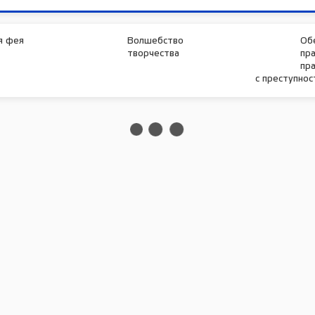
я фея
Волшебство
Об
творчества
пр
пра
с преступно