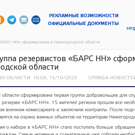
РЕКЛАМНЫЕ ВОЗМОЖНОСТИ
ОФИЦИАЛЬНЫЕ ДОКУМЕНТЫ
ser
 «БАРС НН» сформирована в Нижегородской области
руппа резервистов «БАРС НН» сфор
одской области
ВО ОБЛАСТИ
16:04, 15/10/2025
СЛУЖБА НОВОСТЕЙ
 области сформирована первая группа добровольцев для сл
 резерве «БАРС НН». 15 жителей региона прошли все нео
ом военном комиссариате и заключили контракты. После подг
вятся на охрану важных объектов на территории Нижегородс
ия о наборе в «БАРС НН» стало поступать больше обращен
раждан. Самые активные и сознательные уже собрали необх