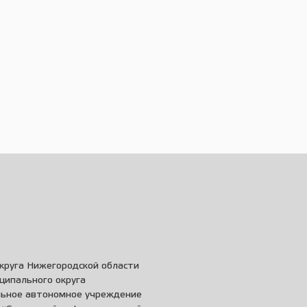
круга Нижегородской области
ципального округа
льное автономное учреждение