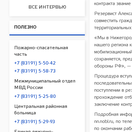
контракта звание
ВСЕ ИНТЕРВЬЮ
Резервист Алекс
совместить гражд
ПОЛЕЗНО
территориальных
«Мы в Нижегород
нашего региона к
Пожарно-спасательная
мобилизационный 
часть
сохраняется, пре
+7 (83191) 5-50-42
обороны РФ», — 
+7 (83191) 5-58-73
Процедура вступ
Межмуниципальный отдел
последовательных
МВД России
поступлении в ре
+7 (83191) 5-25-80
прохождение отбо
заключение контр
Центральная районная
больница
Подробная информа
nn.nobl.ru, по т
+7 (83191) 5-29-93
по окончании раб
Единая дежурно-