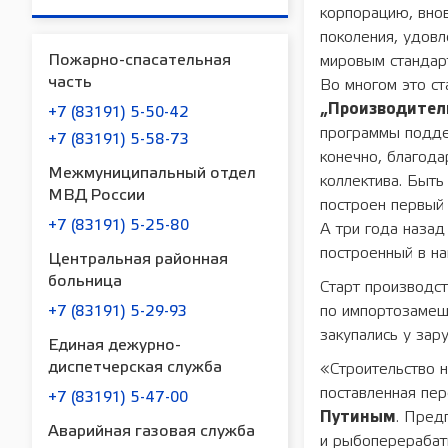
корпорацию, внов
поколения, удов
Пожарно-спасательная
мировым стандарт
часть
Во многом это с
„Производител
+7 (83191) 5-50-42
программы подде
+7 (83191) 5-58-73
конечно, благода
Межмуниципальный отдел
коллектива. Быт
МВД России
построен первый 
+7 (83191) 5-25-80
А три года назад
построенный в на
Центральная районная
больница
Старт производст
по импортозамещ
+7 (83191) 5-29-93
закупались у зар
Единая дежурно-
диспетчерская служба
«Строительство 
поставленная пе
+7 (83191) 5-47-00
Путиным
. Пред
Аварийная газовая служба
и рыбоперерабат