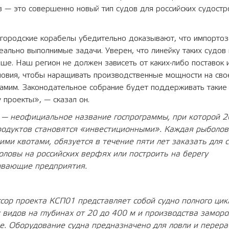
в — это совершенно новый тип судов для российских судост
городские корабелы убедительно доказывают, что импорто
 реально выполнимые задачи. Уверен, что линейку таких судо
ше. Наш регион не должен зависеть от каких-либо поставок и
словия, чтобы наращивать производственные мощности на сво
самим. Законодательное собрание будет поддерживать такие
 проекты», — сказал он.
 — неофициальное название госпрограммы, при которой 2
родуктов становятся «инвестиционными». Каждая рыболов
ми квотами, обязуется в течение пяти лет заказать для 
оловы на российских верфях или построить на берегу
вающие предприятия.
сор проекта КСП01 представляет собой судно полного цик
 видов на глубинах от 20 до 400 м и производства замор
е. Оборудование судна предназначено для ловли и перера