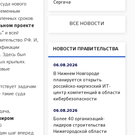
Сергача
 суда нового
временным
вленных сроков.
ВСЕ НОВОСТИ
ьном проекте
ь“ и всей
ительство РФ. И,
лификации
НОВОСТИ ПРАВИТЕЛЬСТВА
. Здесь был
ых крыльях.
06.08.2026
ервые
В Нижнем Новгороде
планируется открыть
российско-киргизский ИТ-
тствует задачам
центр компетенций в области
 такие суда
кибербезопасности
06.08.2026
дача,
миром
Более 40 организаций-
лидеров строительства
й
Нижегородской области
дин шаг вперед