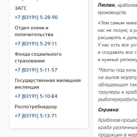
Люлин
, краболо
ЗАГС
производств.
+7 (83191) 5-28-90
«Тем самым ниже
Отдел опеки и
нас не лозунг, а
попечительства
расширять и даль
+7 (83191) 5-29-11
У нас есть все у
и создавать все 
Фонда социального
и нужные региону
страхования
*Квоты под киль
+7 (83191) 5-11-57
на вылов мореп
Государственная жилищная
обладающая таки
инспекция
траулеры и краб
+7 (83191) 5-10-84
рыбоперерабаты
Роспотребнадзор
Справка
:
+7 (83191) 5-13-71
Краболов-процес
краба различных
продукции в мор