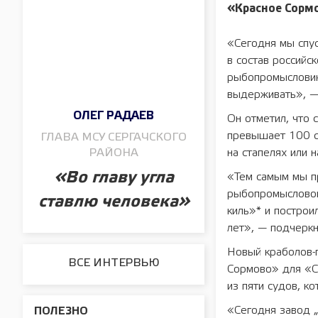
«Красное Сорм
«Сегодня мы спус
в состав российс
рыбопромысловико
выдерживать», —
ОЛЕГ РАДАЕВ
Он отметил, что 
превышает 100 с
ГЛАВА МСУ СЕРГАЧСКОГО
РАЙОНА
на стапелях или 
«Во главу угла
«Тем самым мы п
рыбопромысловой 
ставлю человека»
киль»* и построи
лет», — подчерк
Новый краболов-
ВСЕ ИНТЕРВЬЮ
Сормово» для «С
из пяти судов, к
«Сегодня завод 
ПОЛЕЗНО