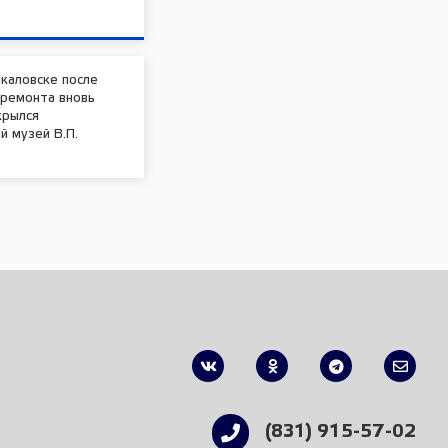
каловске после
премонта вновь
крылся
 музей В.П.
(831) 915-57-02