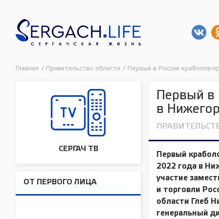
Главная
/
Правительство области
/
Первый в России краболов-п
Первый в 
в Нижегор
ПРАВИТЕЛЬСТ
СЕРГАЧ ТВ
Первый краболо
2022 года
в Ни
участие замес
ОТ ПЕРВОГО ЛИЦА
и торговли Рос
области
Глеб Н
генеральный д