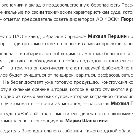
 экономики и вклад в продовольственную безопасность Росс
уникальные по своим техническим характеристикам суда, кот
— отметил председатель совета директоров АО «ОСК»
Геор
ректор ПАО «Завод «Красное Сормово»
Михаил Першин
по
ор — один из самых ответственных и сложных проектов заво
олова — и габариты, и необходимость монтажа большого ко
я — диктуют необходимость особых подходов к строительств
ч“ — в том, что он фактически станет плавучей фабрикой по
улов будет очищаться от панцирей, вариться, расфасовыватьс
. На берег доставят уже готовую продукцию. Конструкция к
боту в сильные осенние шторма, которые часто случаются в р
о одно из самых высоких судов, которые когда-либо строилис
 с учетом мачты — почти 29 метров», — рассказал
Михаил 
 судна «Вайгач» стала заместитель директора по экономике
промышленного консорциума»
Мария Шалыгина
.
дседатель Законодательного собрания Нижегородской облас