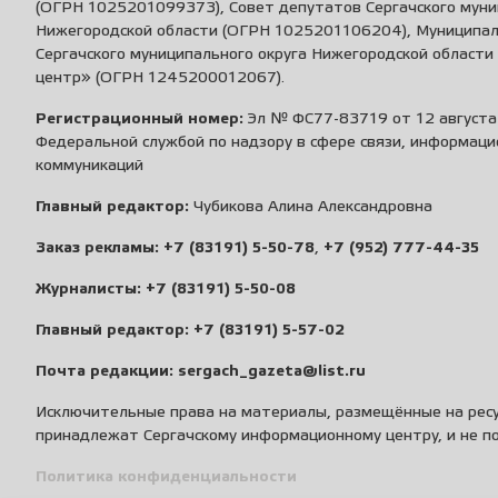
(ОГРН 1025201099373), Совет депутатов Сергачского муни
Нижегородской области (ОГРН 1025201106204), Муниципа
Сергачского муниципального округа Нижегородской област
центр» (ОГРН 1245200012067).
Регистрационный номер:
Эл № ФС77-83719 от 12 августа 
Федеральной службой по надзору в сфере связи, информаци
коммуникаций
Главный редактор:
Чубикова Алина Александровна
Заказ рекламы:
+7 (83191) 5-50-78
,
+7 (952) 777-44-35
Журналисты:
+7 (83191) 5-50-08
Главный редактор:
+7 (83191) 5-57-02
Почта редакции:
sergach_gazeta@list.ru
Исключительные права на материалы, размещённые на ресу
принадлежат Сергачскому информационному центру, и не п
Политика конфиденциальности