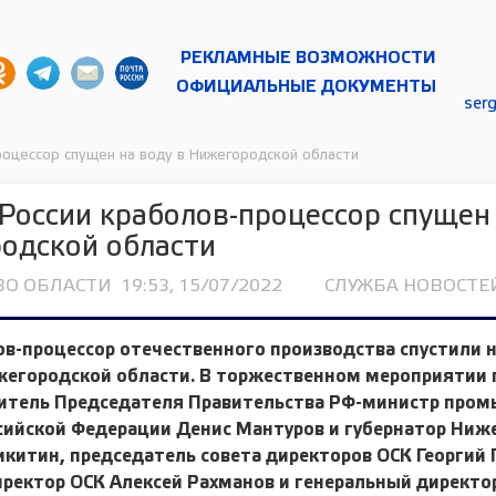
РЕКЛАМНЫЕ ВОЗМОЖНОСТИ
ОФИЦИАЛЬНЫЕ ДОКУМЕНТЫ
ser
роцессор спущен на воду в Нижегородской области
России краболов-процессор спущен
одской области
ВО ОБЛАСТИ
19:53, 15/07/2022
СЛУЖБА НОВОСТЕЙ
в-процессор отечественного производства спустили 
жегородской области. В торжественном мероприятии 
титель Председателя Правительства РФ-министр про
сийской Федерации
Денис Мантуров
и губернатор Ниж
икитин,
председатель совета директоров ОСК
Георгий
иректор ОСК
Алексей Рахманов
и генеральный директо