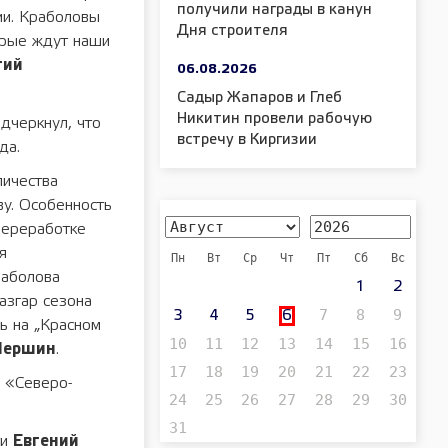
получили награды в канун
ии. Краболовы
Дня строителя
орые ждут наши
гий
06.08.2026
Садыр Жапаров и Глеб
Никитин провели рабочую
дчеркнул, что
встречу в Киргизии
да.
личества
у. Особенность
 переработке
я
Пн
Вт
Ср
Чт
Пт
Сб
Вс
раболова
1
2
азгар сезона
7
8
9
3
4
5
6
ь на „Красном
10
11
12
13
14
15
16
Першин
.
17
18
19
20
21
22
23
 «Северо-
24
25
26
27
28
29
30
31
ти
Евгений