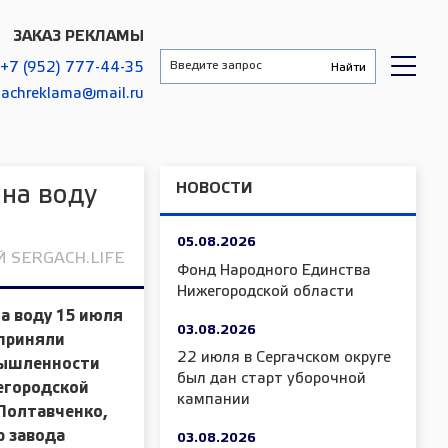
ЗАКАЗ РЕКЛАМЫ
+7 (952) 777-44-35
gachreklama@mail.ru
НОВОСТИ
 на воду
05.08.2026
 SERGACH.LIFE
Фонд Народного Единства
Нижегородской области
на воду
15 июля
03.08.2026
приняли
22 июля в Сергачском округе
мышленности
был дан старт уборочной
егородской
кампании
 Полтавченко
,
р завода
03.08.2026