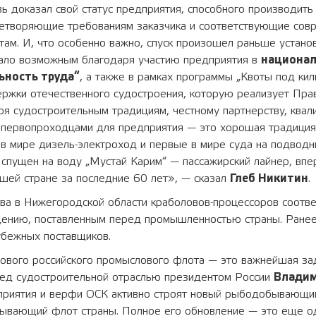
ь доказал свой статус предприятия, способного производить
летворяющие требованиям заказчика и соответствующие со
ам. И, что особенно важно, спуск произошел раньше устано
тало возможным благодаря участию предприятия в
национал
ьность труда“
, а также в рамках программы „Квоты под кил
ржки отечественного судостроения, которую реализует Прав
ря судостроительным традициям, честному партнерству, ква
ь первопроходцами для предприятия — это хорошая традиция
в мире дизель-электроход и первые в мире суда на подводн
 спущен на воду „Мустай Карим“ — пассажирский лайнер, вп
шей стране за последние 60 лет», — сказал
Глеб Никитин
.
ва в Нижегородской области краболовов-процессоров соотве
ению, поставленным перед промышленностью страны. Ранее
убежных поставщиков.
нового российского промыслового флота — это важнейшая за
ред судостроительной отраслью президентом России
Влади
приятия и верфи ОСК активно строят новый рыбодобывающи
ывающий флот страны. Полное его обновление — это еще о