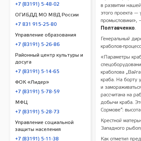
+7 (83191) 5-48-02
в развитии нашей
этого проекта — 
ОГИБДД МО МВД России
промысловики», 
+7 831 915-25-80
Полтавченко
.
Управление образования
Генеральный ди
+7 (83191) 5-26-86
краболов-процесс
Районный центр культуры и
«Параметры краб
досуга
спецоборудовани
+7 (83191) 5-14-65
краболова „Вайга
краба. На борту 
ФОК «Лидер»
и замораживаться
+7 (83191) 5-78-59
рассчитана на ра
добычи краба. Эт
МФЦ
Сормове“: высота
+7 (83191) 5-28-73
Крестной матерью
Управление социальной
Западного рыбо
защиты населения
Как отметил пре
+7 (83191) 5-11-38