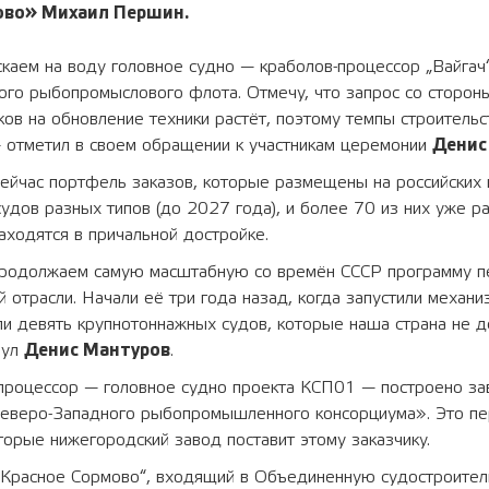
ово»
Михаил Першин
.
каем на воду головное судно — краболов-процессор „Вайгач
кого рыбопромыслового флота. Отмечу, что запрос со сторон
в на обновление техники растёт, поэтому темпы строительс
 отметил в своем обращении к участникам церемонии
Денис
сейчас портфель заказов, которые размещены на российских
удов разных типов (до 2027 года), и более 70 из них уже 
находятся в причальной достройке.
родолжаем самую масштабную со времён СССР программу 
отрасли. Начали её три года назад, когда запустили механи
ли девять крупнотоннажных судов, которые наша страна не 
нул
Денис Мантуров
.
процессор — головное судно проекта КСП01 — построено з
еверо-Западного рыбопромышленного консорциума». Это пе
оторые нижегородский завод поставит этому заказчику.
„Красное Сормово“, входящий в Объединенную судостроите