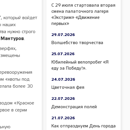
С 29 июля стартовала вторая
смена палаточного лагеря
«Экстрим» «Движение
“, который войдет
первых»
ы наших
тва нужно строго
29.07.2026
 Мантуров
.
Волшебство творчества
 верфях,
25.07.2026
размещены
Юбилейный велопробег «Я
еду за Победу!».
перевооружения
зм «квоты под
24.07.2026
делала более 30
Цветочная фея
22.07.2026
аводом «Красное
Демонстрация полей
рвое в серии
21.07.2026
Как отпразднуем День города
льную