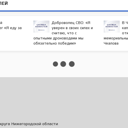
ЛЕЙ
й
Доброволец СВО: «Я
В Ч
г «Я еду за
уверен в своих силах и
ка
считаю, что с
от
опытными дроноводами мы
мемориальный
обязательно победим»
Чкалова
круга Нижегородской области