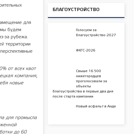
роительных
БЛАГОУСТРОЙСТВО
замещение для
в мы будем
Голосуем за
благоустройство-2027
з-за рубежа.
ей территории
ФКГС-2026
 перспективные
0% от всех квот
Свыше 16 500
ецкая компания,
нижегородцев
проголосовали за
себя новые
объекты
благоустройства в первые два дня
после старта кампании
Новый асфальт в Анде
ла для промысла
оженной
ботки до 60