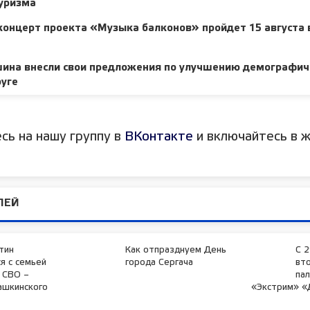
туризма
концерт проекта «Музыка балконов» пройдет 15 августа
ина внесли свои предложения по улучшению демографич
руге
сь на нашу группу в
ВКонтакте
и включайтесь в ж
ЛЕЙ
тин
Как отпразднуем День
С 2
я с семьей
города Сергача
вт
 СВО –
пал
ашкинского
«Экстрим» «