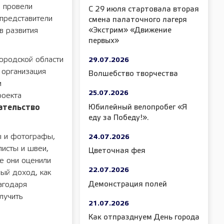
р провели
С 29 июля стартовала вторая
 представители
смена палаточного лагеря
«Экстрим» «Движение
в развития
первых»
ородской области
29.07.2026
 организация
Волшебство творчества
и
25.07.2026
роекта
Юбилейный велопробег «Я
ательство
еду за Победу!».
ы и фотографы,
24.07.2026
листы и швеи,
Цветочная фея
се они оценили
22.07.2026
ый доход, как
Демонстрация полей
агодаря
лучить
21.07.2026
Как отпразднуем День города