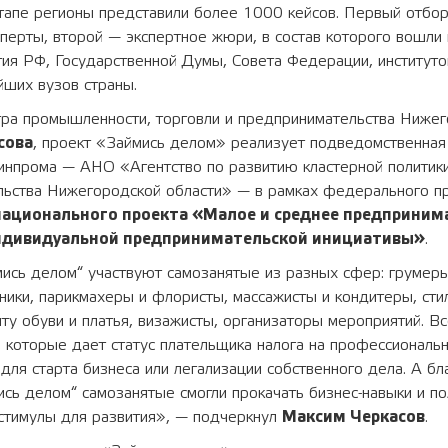
тапе регионы представили более 1000 кейсов. Первый отбо
перты, второй — экспертное жюри, в состав которого вошли
ия РФ, Государственной Думы, Совета Федерации, институто
йших вузов страны.
тра промышленности, торговли и предпринимательства Нижег
сова
, проект «Займись делом» реализует подведомственная
инпрома — АНО «Агентство по развитию кластерной политик
льства Нижегородской области» — в рамках федерального п
национального проекта «Малое и среднее предприним
ндивидуальной предпринимательской инициативы»
.
мись делом“ участвуют самозанятые из разных сфер: грумер
ники, парикмахеры и флористы, массажисты и кондитеры, сти
ту обуви и платья, визажисты, организаторы мероприятий. В
 которые дает статус плательщика налога на профессиональн
ля старта бизнеса или легализации собственного дела. А бл
сь делом“ самозанятые смогли прокачать бизнес-навыки и по
стимулы для развития», — подчеркнул
Максим Черкасов
.