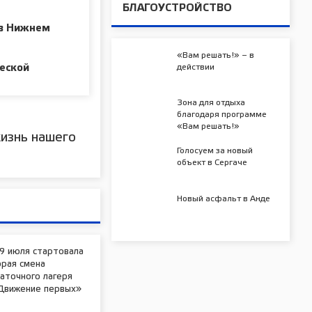
БЛАГОУСТРОЙСТВО
 в Нижнем
«Вам решать!» – в
еской
действии
Зона для отдыха
благодаря программе
«Вам решать!»
изнь нашего
Голосуем за новый
объект в Сергаче
Новый асфальт в Анде
9 июля стартовала
орая смена
аточного лагеря
Движение первых»