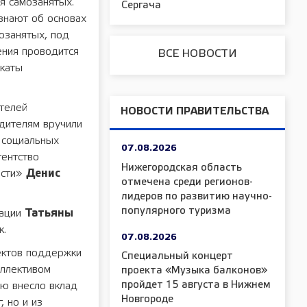
я самозанятых.
Сергача
знают об основах
озанятых, под
ения проводится
ВСЕ НОВОСТИ
икаты
телей
НОВОСТИ ПРАВИТЕЛЬСТВА
дителям вручили
в социальных
07.08.2026
гентство
Нижегородская область
асти»
Денис
отмечена среди регионов-
лидеров по развитию научно-
популярного туризма
рации
Татьяны
к.
07.08.2026
ектов поддержки
Специальный концерт
оллективом
проекта «Музыка балконов»
пройдет 15 августа в Нижнем
ую внесло вклад
Новгороде
 но и из