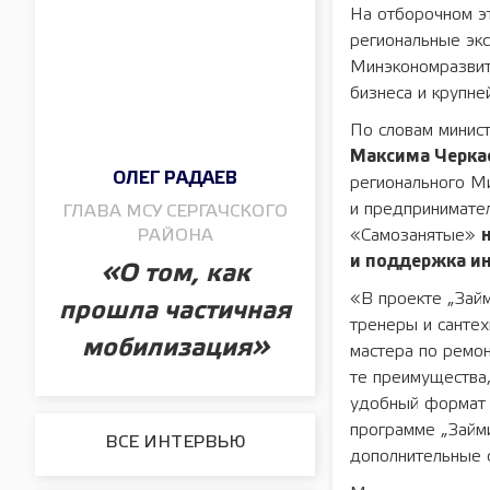
На отборочном э
региональные экс
Минэкономразвит
бизнеса и крупне
По словам минис
Максима Черка
ОЛЕГ РАДАЕВ
регионального М
и предпринимате
ГЛАВА МСУ СЕРГАЧСКОГО
РАЙОНА
«Самозанятые»
и поддержка и
«О том, как
«В проекте „Зай
прошла частичная
тренеры и сантех
мобилизация»
мастера по ремон
те преимущества,
удобный формат д
программе „Займи
ВСЕ ИНТЕРВЬЮ
дополнительные 