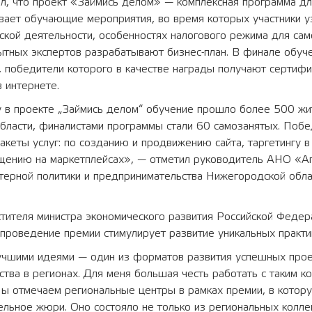
л, что проект «Займись делом» — комплексная программа дл
вает обучающие мероприятия, во время которых участники у
кой деятельности, особенностях налогового режима для сам
ытных экспертов разрабатывают бизнес-план. В финале обуч
, победители которого в качестве награды получают сертиф
 интернете.
 в проекте „Займись делом“ обучение прошло более 500 жи
бласти, финалистами программы стали 60 самозанятых. Побе
акеты услуг: по созданию и продвижению сайта, таргетингу 
ещению на маркетплейсах», — отметил руководитель АНО «А
стерной политики и предпринимательства Нижегородской обл
тителя министра экономического развития Российской Феде
 проведение премии стимулирует развитие уникальных практи
учшими идеями — один из форматов развития успешных про
тва в регионах. Для меня большая честь работать с таким к
Мы отмечаем региональные центры в рамках премии, в котор
льное жюри. Оно состояло не только из региональных коллег,