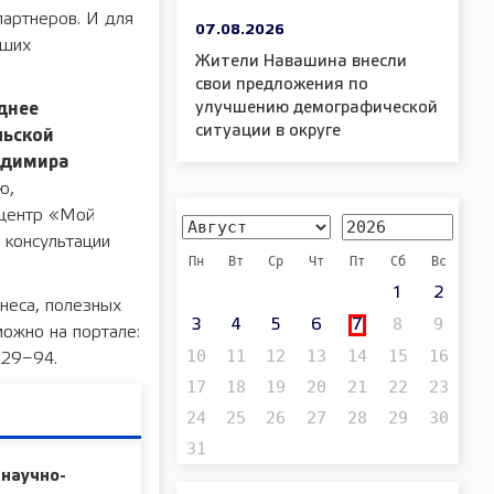
партнеров. И для
07.08.2026
чших
Жители Навашина внесли
свои предложения по
улучшению демографической
днее
ситуации в округе
льской
адимира
ю,
 центр «Мой
 консультации
Пн
Вт
Ср
Чт
Пт
Сб
Вс
1
2
неса, полезных
8
9
3
4
5
6
7
можно на портале:
10
11
12
13
14
15
16
−29−94.
17
18
19
20
21
22
23
24
25
26
27
28
29
30
31
 научно-