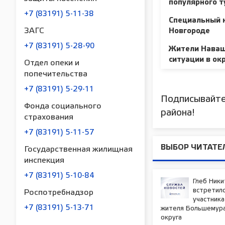
популярного 
+7 (83191) 5-11-38
Специальный 
ЗАГС
Новгороде
+7 (83191) 5-28-90
Жители Наваш
ситуации в ок
Отдел опеки и
попечительства
+7 (83191) 5-29-11
Подписывайте
Фонда социального
района!
страхования
+7 (83191) 5-11-57
ВЫБОР ЧИТАТЕ
Государственная жилищная
инспекция
+7 (83191) 5-10-84
Глеб Ники
встретилс
Роспотребнадзор
участника
+7 (83191) 5-13-71
жителя Большемур
округа