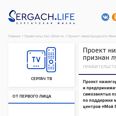
Главная
/
Правительство области
/
Проект нижегородского Мин
Проект н
признан л
ПРАВИТЕЛЬСТ
СЕРГАЧ ТВ
Проект нижего
и предпринима
самозанятых по
ОТ ПЕРВОГО ЛИЦА
по поддержке 
центров «Мой б