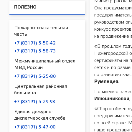
Министр рассказа
ПОЛЕЗНО
Она предусматри
предпринимательс
руководством оп
Пожарно-спасательная
конкурс проектов
часть
на продвижение в
+7 (83191) 5-50-42
«В прошлом году
+7 (83191) 5-58-73
Нижегородской о
сертификаты на п
Межмуниципальный отдел
сетях и по разм
МВД России
по развитию кла
+7 (83191) 5-25-80
Румянцев
.
Центральная районная
По мнению замес
больница
Илюшниковой
,
+7 (83191) 5-29-93
«Сбор и обмен л
Единая дежурно-
предпринимательс
диспетчерская служба
по всей стране. 
+7 (83191) 5-47-00
наше представите