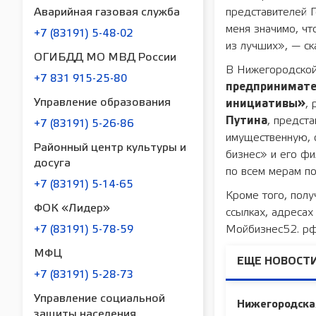
представителей Г
Аварийная газовая служба
меня значимо, ч
+7 (83191) 5-48-02
из лучших», — ск
ОГИБДД МО МВД России
В Нижегородской
+7 831 915-25-80
предпринимате
Управление образования
инициативы»
,
Путина
, предст
+7 (83191) 5-26-86
имущественную, 
Районный центр культуры и
бизнес» и его фи
досуга
по всем мерам п
+7 (83191) 5-14-65
Кроме того, пол
ФОК «Лидер»
ссылках, адресах
Мойбизнес52. рф
+7 (83191) 5-78-59
МФЦ
ЕЩЕ НОВОСТИ
+7 (83191) 5-28-73
Управление социальной
Нижегородская
защиты населения