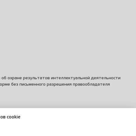
и об охране результатов интеллектуальной деятельности
форме без письменного разрешения правообладателя
ов cookie