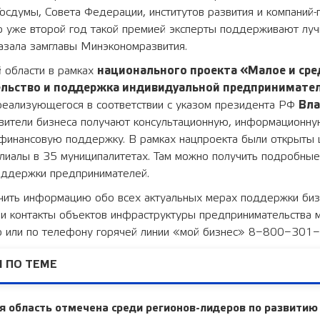
осдумы, Совета Федерации, институтов развития и компаний-
то уже второй год такой премией эксперты поддерживают лу
азала замглавы Минэкономразвития.
 области в рамках
национального проекта «Малое и сре
льство и поддержка индивидуальной предпринимате
 реализующегося в соответствии с указом президента РФ
Вл
авители бизнеса получают консультационную, информационну
финансовую поддержку. В рамках нацпроекта были открыты
лиалы в 35 муниципалитетах. Там можно получить подробные
оддержки предпринимателей.
учить информацию обо всех актуальных мерах поддержки биз
 и контакты объектов инфраструктуры предпринимательства 
 или по телефону горячей линии «мой бизнес» 8−800−301
 ПО ТЕМЕ
 область отмечена среди регионов-лидеров по развитию