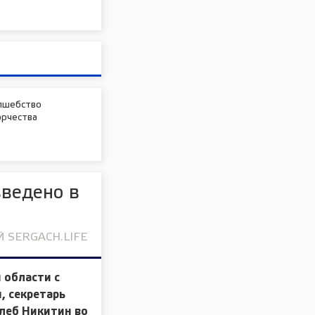
лшебство
орчества
введено в
 SERGACH.LIFE
 области с
, секретарь
леб Никитин во