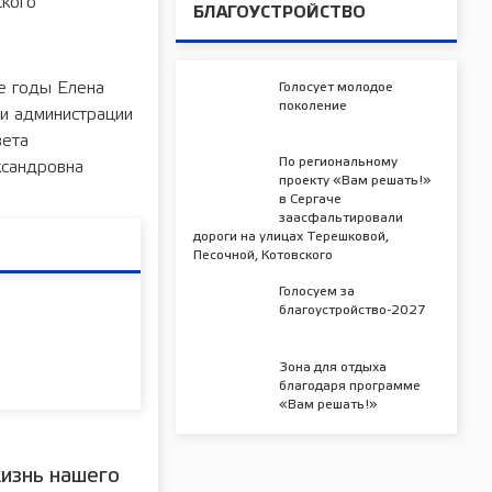
ского
БЛАГОУСТРОЙСТВО
ые годы Елена
Голосует молодое
поколение
и администрации
вета
По региональному
ксандровна
проекту «Вам решать!»
в Сергаче
заасфальтировали
дороги на улицах Терешковой,
Песочной, Котовского
Голосуем за
благоустройство-2027
Зона для отдыха
благодаря программе
«Вам решать!»
изнь нашего