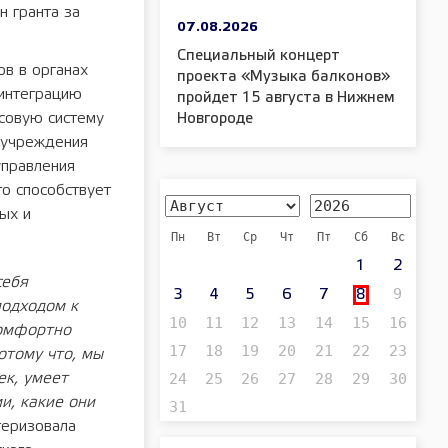
н гранта за
07.08.2026
Специальный концерт
в в органах
проекта «Музыка балконов»
 интеграцию
пройдет 15 августа в Нижнем
совую систему
Новгороде
 учреждения
управления
о способствует
ых и
Пн
Вт
Ср
Чт
Пт
Сб
Вс
1
2
себя
9
3
4
5
6
7
8
подходом к
10
11
12
13
14
15
16
комфортно
17
18
19
20
21
22
23
отому что, мы
24
25
26
27
28
29
30
ек, умеет
и, какие они
31
теризовала