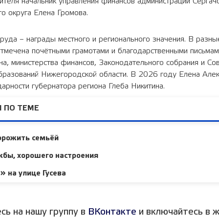
ителя начальник управления финансов администрации Сергач
о округа Елена Громова.
руда – награды местного и регионального значения. В разн
отмечена почётными грамотами и благодарственными письмам
на, министерства финансов, Законодательного собрания и Со
бразований Нижегородской области. В 2026 году Елена Але
арности губернатора региона Глеба Никитина.
 ПО ТЕМЕ
орожить семьёй
жбы, хорошего настроения
 на улице Гусева
сь на нашу группу в
ВКонтакте
и включайтесь в ж