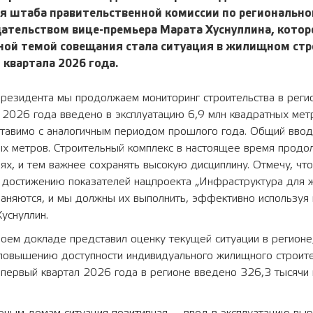
я штаба правительственной комиссии по регионально
ательством вице-премьера Марата Хуснуллина, котор
вной темой совещания стала ситуация в жилищном стр
 квартала 2026 года.
резидента мы продолжаем мониторинг строительства в регио
а 2026 года введено в эксплуатацию 6,9 млн квадратных ме
ставимо с аналогичным периодом прошлого года. Общий ввод
ых метров. Строительный комплекс в настоящее время продо
ях, и тем важнее сохранять высокую дисциплину. Отмечу, что
 достижению показателей нацпроекта „Инфраструктура для ж
раняются, и мы должны их выполнить, эффективно используя
уснуллин.
воем докладе представил оценку текущей ситуации в регионе
повышению доступности индивидуального жилищного строите
а первый квартал 2026 года в регионе введено 326,3 тысячи