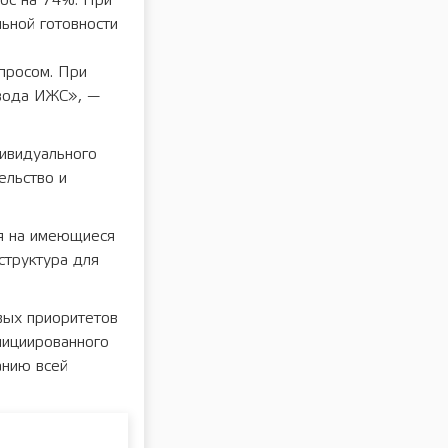
ос на 74%. При
ьной готовности
просом. При
ввода ИЖС», —
дивидуального
ельство и
ря на имеющиеся
структура для
вых приоритетов
нициированного
анию всей