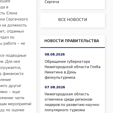
высшее
Сергача
ода в
сть Елена
ыха Сергачского
ВСЕ НОВОСТИ
и на должность
лет, отданных
отдел по
НОВОСТИ ПРАВИТЕЛЬСТВА
ы работа – не
08.08.2026
все подводные
ем. Для неё
Обращение губернатора
Нижегородской области Глеба
огружается,
Никитина в День
д финансиста
физкультурника
вление
икто другой
07.08.2026
зумно – ещё
Нижегородская область
олнение части
отмечена среди регионов-
ации мероприятий
лидеров по развитию научно-
ду по оценке
популярного туризма