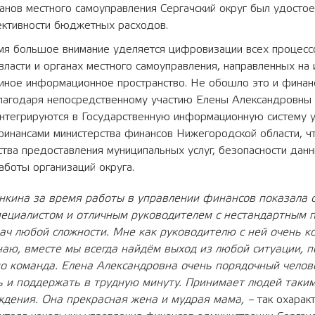
анов местного самоуправления Сергачский округ был удостое
ктивности бюджетных расходов.
мя большое внимание уделяется цифровизации всех процессо
власти и органах местного самоуправления, направленных на
диное информационное пространство. Не обошло это и финан
Благодаря непосредственному участию Елены Александровны
интегрируются в Государственную информационную систему 
инансами министерства финансов Нижегородской области, чт
ва предоставления муниципальных услуг, безопасности данн
боты организаций округа.
нкина за время работы в управлении финансов показала 
ециалистом и отличным руководителем с нестандартным 
ч любой сложности. Мне как руководителю с ней очень 
наю, вместе мы всегда найдём выход из любой ситуации, п
о команда. Елена Александровна очень порядочный челов
 и поддержать в трудную минуту. Принимает людей таким
уждения. Она прекрасная жена и мудрая мама, –
так охарак