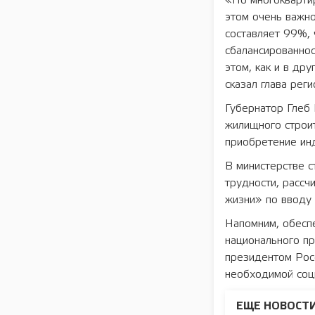
«По многокварти
этом очень важно
составляет 99%, 
сбалансированно
этом, как и в др
сказал глава реги
Губернатор Глеб 
жилищного строит
приобретение ин
В министерстве с
трудности, расс
жизни» по вводу 
Напомним, обесп
национального пр
президентом Рос
необходимой соци
ЕЩЕ НОВОСТИ