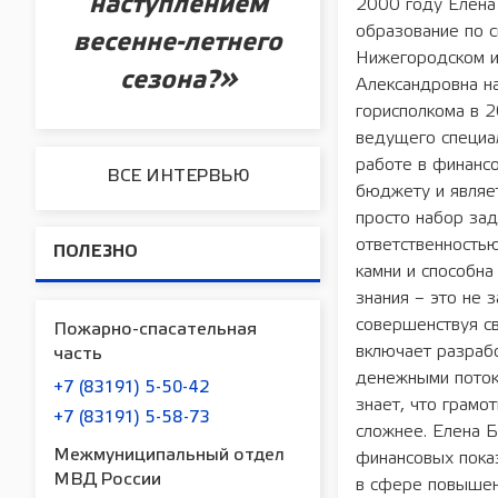
наступлением
2000 году Елена
образование по с
весенне-летнего
Нижегородском и
сезона?»
Александровна на
горисполкома в 2
ведущего специал
работе в финансо
ВСЕ ИНТЕРВЬЮ
бюджету и являет
просто набор зад
ответственность
ПОЛЕЗНО
камни и способна
знания – это не 
совершенствуя с
Пожарно-спасательная
включает разрабо
часть
денежными потока
+7 (83191) 5-50-42
знает, что грамо
+7 (83191) 5-58-73
сложнее. Елена Б
Межмуниципальный отдел
финансовых пока
МВД России
в сфере повышен