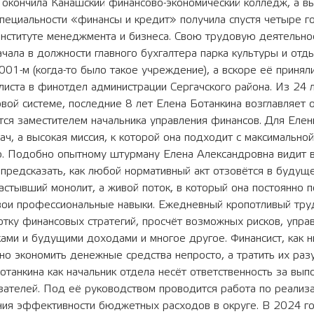
 окончила Канашский финансово-экономический колледж, а 
пециальности «финансы и кредит» получила спустя четыре г
нституте менеджмента и бизнеса. Свою трудовую деятельно
чала в должности главного бухгалтера парка культуры и отд
001-м (когда-то было такое учреждение), а вскоре её принял
иста в финотдел администрации Сергачского района. Из 24 
вой системе, последние 8 лет Елена Ботанкина возглавляет 
ся заместителем начальника управления финансов. Для Елен
ач, а высокая миссия, к которой она подходит с максимальной
ю. Подобно опытному штурману Елена Александровна видит 
 предсказать, как любой нормативный акт отзовётся в будущ
застывший монолит, а живой поток, в который она постоянно п
вои профессиональные навыки. Ежедневный кропотливый тру
тку финансовых стратегий, просчёт возможных рисков, упра
ми и будущими доходами и многое другое. Финансист, как н
тно экономить денежные средства непросто, а тратить их ра
отанкина как начальник отдела несёт ответственность за вып
зателей. Под её руководством проводится работа по реализ
ия эффективности бюджетных расходов в округе. В 2024 го