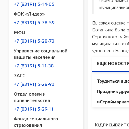
своего замест
+7 (83191) 5-14-65
муниципальног
ФОК «Лидер»
+7 (83191) 5-78-59
Высокая оценка т
Ботанкина была 
МФЦ
Сергачского райо
+7 (83191) 5-28-73
муниципальных о
удостоена Благод
Управление социальной
защиты населения
ЕЩЕ НОВОСТИ
+7 (83191) 5-11-38
ЗАГС
Трудиться и д
+7 (83191) 5-28-90
Праздник дру
Отдел опеки и
попечительства
«Строймаркет»
+7 (83191) 5-29-11
Фонда социального
Подписывайте
страхования