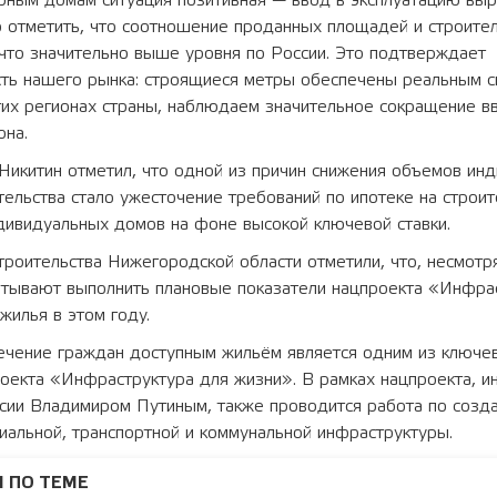
рным домам ситуация позитивная — ввод в эксплуатацию выр
 отметить, что соотношение проданных площадей и строител
что значительно выше уровня по России. Это подтверждает
сть нашего рынка: строящиеся метры обеспечены реальным с
угих регионах страны, наблюдаем значительное сокращение 
она.
Никитин отметил, что одной из причин снижения объемов ин
ельства стало ужесточение требований по ипотеке на строит
дивидуальных домов на фоне высокой ключевой ставки.
троительства Нижегородской области отметили, что, несмот
читывают выполнить плановые показатели нацпроекта «Инфра
жилья в этом году.
ечение граждан доступным жильём является одним из ключе
оекта «Инфраструктура для жизни». В рамках нацпроекта, и
сии Владимиром Путиным, также проводится работа по созд
альной, транспортной и коммунальной инфраструктуры.
 ПО ТЕМЕ