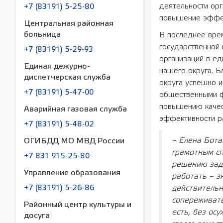
деятельности орг
+7 (83191) 5-25-80
повышение эффе
Центральная районная
больница
В последнее вре
государственной 
+7 (83191) 5-29-93
организаций в е
Единая дежурно-
нашего округа. 
диспетчерская служба
округа успешно 
+7 (83191) 5-47-00
общественными ф
повышению качест
Аварийная газовая служба
эффективности ра
+7 (83191) 5-48-02
– Елена Бота
ОГИБДД МО МВД России
грамотным сп
+7 831 915-25-80
решению зада
Управление образования
работать – з
+7 (83191) 5-26-86
действительн
сопереживать
Районный центр культуры и
есть, без ос
досуга