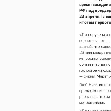
время заседани
РФ под председ
23 апреля. Гла
итогам первого
«По поручению п
первого квартал
зданий, что сопо
23 млн квадратн
непростых услови
обязательства по
госпрограмм сох
— сказал Марат Х
Глеб Никитин в с
предложения по 
рассказал, что з
метров жилья.