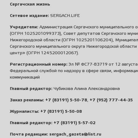
Сергачская жизнь
Сетевое издание:
SERGACH.LIFE
Учредители:
Администрация Сергачского муниципального о
(ОГРН 1025201099373), Совет депутатов Сергачского муни
Нижегородской области (ОГРН 1025201106204), Муниципа
Сергачского муниципального округа Нижегородской област
центр» (ОГРН 1245200012067).
Регистрационный номер:
Эл № ФС77-83719 от 12 августа 
Федеральной службой по надзору в сфере связи, информаци
коммуникаций
Главный редактор:
Чубикова Алина Александровна
Заказ рекламы:
+7 (83191) 5-50-78
,
+7 (952) 777-44-35
Журналисты:
+7 (83191) 5-50-08
Главный редактор:
+7 (83191) 5-57-02
Почта редакции:
sergach_gazeta@list.ru