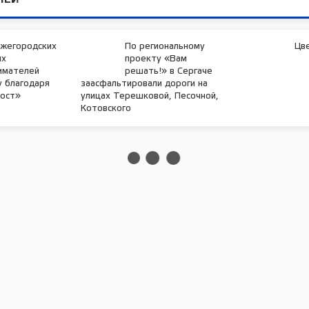
ЛЕЙ
ижегородских
По региональному
Цв
ых
проекту «Вам
имателей
решать!» в Сергаче
у благодаря
заасфальтировали дороги на
Мост»
улицах Терешковой, Песочной,
Котовского