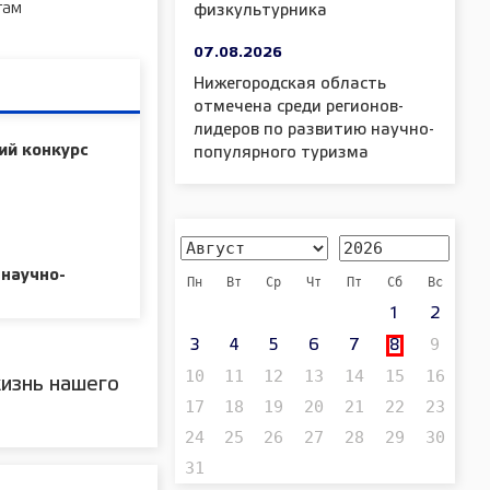
там
физкультурника
07.08.2026
Нижегородская область
отмечена среди регионов-
лидеров по развитию научно-
ий конкурс
популярного туризма
 научно-
Пн
Вт
Ср
Чт
Пт
Сб
Вс
1
2
9
3
4
5
6
7
8
10
11
12
13
14
15
16
изнь нашего
17
18
19
20
21
22
23
24
25
26
27
28
29
30
31