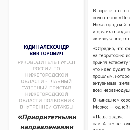
В апреле этого 
волонтеров «Пер
Нижегородской о
и других городов
активную подгото
ЮДИН АЛЕКСАНДР
«Отрадно, что ф
ВИКТОРОВИЧ
на территорию и
РУКОВОДИТЕЛЬ ГУФССП
принял эстафету
РОССИИ ПО
что идея будет 
НИЖЕГОРОДСКОЙ
прошлым, которое
ОБЛАСТИ - ГЛАВНЫЙ
энтузиазма, жела
СУДЕБНЫЙ ПРИСТАВ
всех неравнодуш
НИЖЕГОРОДСКОЙ
В нынешнем сезо
ОБЛАСТИ ПОЛКОВНИК
ВНУТРЕННЕЙ СЛУЖБЫ
Маркса — одной и
«Приоритетными
«Наша задача — 
нам. А это не то
направлениями