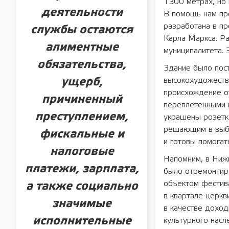
1300 метрах, но 
деятельности
В помощь нам пр
разработана в пр
службы остаются
Карла Маркса. Ра
алиментные
муниципалитета. 
обязательства,
Здание было пос
высокохудожеств
ущерб,
происхождение о
причиненный
переплетенными п
преступлением,
украшены розетк
решающим в выбо
фискальные и
и готовы помогат
налоговые
Напомним, в Ниж
платежи, зарплата,
было отремонтир
объектом фестива
а также социально
в квартале церкв
значимые
в качестве доход
исполнительные
культурного насл