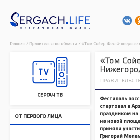
Главная
/
Правительство области
/
«Том Сойер Фест» впервые 
«Том Сойе
Нижегоро
ПРАВИТЕЛЬСТ
СЕРГАЧ ТВ
Фестиваль восс
стартовал в А
праздником на 
ОТ ПЕРВОГО ЛИЦА
на новой площа
приняли участ
Григорий Мелам