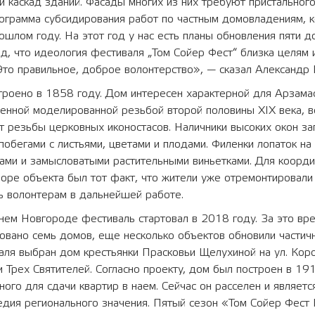
и каскад зданий. Фасады многих из них требуют пристального
ограмма субсидирования работ по частным домовладениям, 
ошлом году. На этот год у нас есть планы обновления пяти д
д, что идеология фестиваля „Том Сойер Фест“ близка целям 
Это правильное, доброе волонтерство», — сказал Александр
троено в 1858 году. Дом интересен характерной для Арзама
енной моделированной резьбой второй половины XIX века, 
т резьбы церковных иконостасов. Наличники высоких окон з
обегами с листьями, цветами и плодами. Филенки лопаток на
ами и замысловатыми растительными виньетками. Для коорд
ре объекта был тот факт, что жители уже отремонтировали
ь волонтерам в дальнейшей работе.
нем Новгороде фестиваль стартовал в 2018 году. За это вр
овано семь домов, еще несколько объектов обновили частич
ля выбран дом крестьянки Прасковьи Щелухиной на ул. Коро
и Трех Святителей. Согласно проекту, дом был построен в 19
ного для сдачи квартир в наем. Сейчас он расселен и являет
едия регионального значения. Пятый сезон «Том Сойер Фест