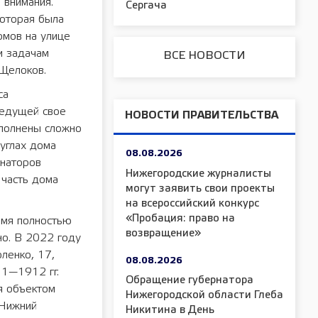
 внимания.
Сергача
которая была
омов на улице
и задачам
ВСЕ НОВОСТИ
 Щелоков.
са
ведущей свое
НОВОСТИ ПРАВИТЕЛЬСТВА
аполнены сложно
 углах дома
08.08.2026
инаторов
Нижегородские журналисты
 часть дома
могут заявить свои проекты
на всероссийский конкурс
«Пробация: право на
емя полностью
возвращение»
но. В 2022 году
ленко, 17,
08.08.2026
11—1912 гг.
Обращение губернатора
ся объектом
Нижегородской области Глеба
 Нижний
Никитина в День