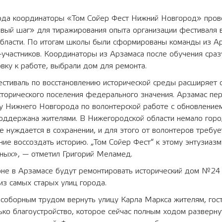
года координаторы «Том Сойер Фест Нижний Новгород» пров
вый шаг» для тиражирования опыта организации фестиваля в
бласти. По итогам школы были сформированы команды из Ар
-участников. Координаторы из Арзамаса после обучения сраз
вку к работе, выбрали дом для ремонта.
естиваль по восстановлению исторической среды расширяет 
сторического поселения федерального значения. Арзамас пе
 у Нижнего Новгорода по волонтерской работе с обновление
поддержана жителями. В Нижегородской области немало горо
 нуждается в сохранении, и для этого от волонтеров требуе
ние воссоздать историю. „Том Сойер Фест“ к этому энтузиаз
ных», — отметил Григорий Меламед.
не в Арзамасе будут ремонтировать исторический дом №24 п
з самых старых улиц города.
соборным трудом вернуть улицу Карла Маркса жителям, гост
лько благоустройство, которое сейчас полным ходом разверн