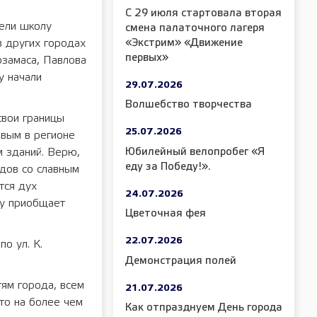
С 29 июля стартовала вторая
ели школу
смена палаточного лагеря
«Экстрим» «Движение
 других городах
первых»
замаса, Павлова
у начали
29.07.2026
Волшебство творчества
свои границы
25.07.2026
рвым в регионе
Юбилейный велопробег «Я
м зданий. Верю,
еду за Победу!».
дов со славным
тся дух
24.07.2026
му приобщает
Цветочная фея
22.07.2026
о ул. К.
Демонстрация полей
ям города, всем
21.07.2026
уто на более чем
Как отпразднуем День города