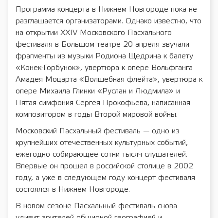
Программа концерта в Нижнем Новгороде пока не
разглашается организаторами. Однако известно, что
на открытии XХIV Московского Пасхального
фестиваля в Большом театре 20 апреля звучали
фрагменты из музыки Родиона Щедрина к балету
«Конек-Горбунок», увертюра к опере Вольфганга
Амадея Моцарта «Волшебная флейта», увертюра к
опере Михаила Глинки «Руслан и Людмила» и
Пятая симфония Сергея Прокофьева, написанная
композитором в годы Второй мировой войны.
Московский Пасхальный фестиваль — одно из
крупнейших отечественных культурных событий,
ежегодно собирающее сотни тысяч слушателей.
Впервые он прошел в российской столице в 2002
году, а уже в следующем году концерт фестиваля
состоялся в Нижнем Новгороде.
В новом сезоне Пасхальный фестиваль снова
удивит зрителей обширной географией и