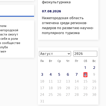
физкультурника
07.08.2026
Нижегородская область
отмечена среди регионов-
тели
лидеров по развитию научно-
жегородской
популярного туризма
асти смогут
себя в роли
 в сообществе
клуба
тие»
Пн
Вт
Ср
Чт
Пт
Сб
Вс
1
2
9
3
4
5
6
7
8
10
11
12
13
14
15
16
17
18
19
20
21
22
23
24
25
26
27
28
29
30
31