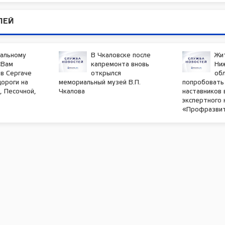
ЛЕЙ
нальному
В Чкаловске после
Жи
«Вам
капремонта вновь
Ни
в Сергаче
открылся
обл
ороги на
мемориальный музей В.П.
попробовать 
, Песочной,
Чкалова
наставников
экспертного 
«Профразви