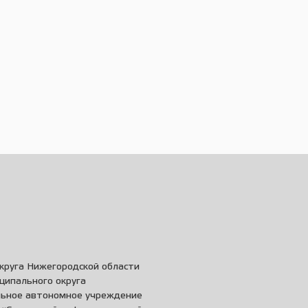
круга Нижегородской области
ципального округа
льное автономное учреждение