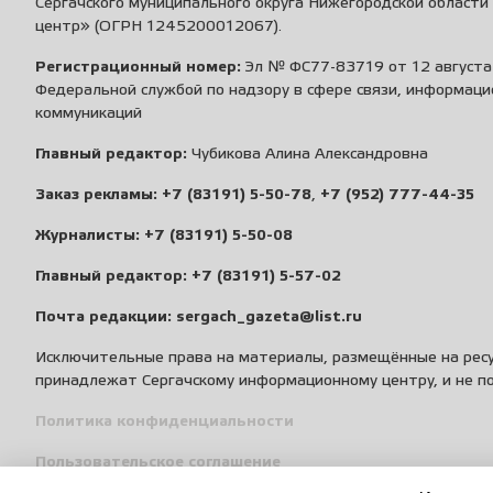
Сергачского муниципального округа Нижегородской област
центр» (ОГРН 1245200012067).
Регистрационный номер:
Эл № ФС77-83719 от 12 августа 
Федеральной службой по надзору в сфере связи, информаци
коммуникаций
Главный редактор:
Чубикова Алина Александровна
Заказ рекламы:
+7 (83191) 5-50-78
,
+7 (952) 777-44-35
Журналисты:
+7 (83191) 5-50-08
Главный редактор:
+7 (83191) 5-57-02
Почта редакции:
sergach_gazeta@list.ru
Исключительные права на материалы, размещённые на ресу
принадлежат Сергачскому информационному центру, и не п
Политика конфиденциальности
Пользовательское соглашение