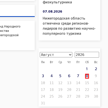
физкультурника
07.08.2026
Нижегородская область
отмечена среди регионов-
нд Народного
лидеров по развитию научно-
инства
популярного туризма
жегородской
Пн
Вт
Ср
Чт
Пт
Сб
Вс
1
2
9
3
4
5
6
7
8
10
11
12
13
14
15
16
17
18
19
20
21
22
23
24
25
26
27
28
29
30
31