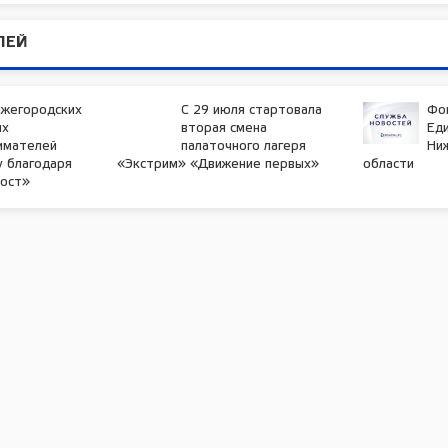
ЛЕЙ
ижегородских
С 29 июля стартовала
Фо
ых
вторая смена
Ед
имателей
палаточного лагеря
Ни
у благодаря
«Экстрим» «Движение первых»
области
Мост»