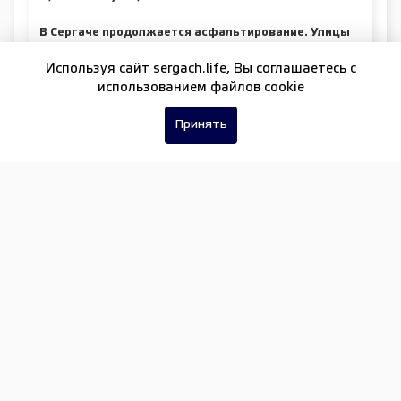
В Сергаче продолжается асфальтирование. Улицы
Чачиной и Механизаторов
Используя сайт sergach.life, Вы соглашаетесь c
использованием файлов cookie
Асфальтирование дорог в Сергаче продолжается.
Теперь — на улице Мизина
Принять
Подписывайтесь на нашу группу в
ВКонтакте
и
включайтесь в жизнь нашего района!
Темы:
Благоустройство
ВЫБОР ЧИТАТЕЛЕЙ
Специальный концерт проекта «Музыка
балконов» пройдет 15 августа в Нижнем
Новгороде