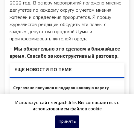
2022 год. В основу мероприятий положено мнение
депутатов по каждому округу с учетом мнения
жителей и определения приоритетов. Я прошу
журналистов редакции обсудить эти планы с
каждым депутатом городской Думы и
проинформировать жителей города.
– Мы обязательно это сделаем в ближайшее
время. Спасибо за конструктивный разговор.
ЕЩЕ НОВОСТИ ПО ТЕМЕ
Сергачане получили в подарок кованую карету
В Сергаче прошел конкурс на звание «Мисс
Используя сайт sergach.life, Вы соглашаетесь c
Кукла-2022»
использованием файлов cookie
Редакция провела опрос среди сергачан ко Дню
Принять
матери