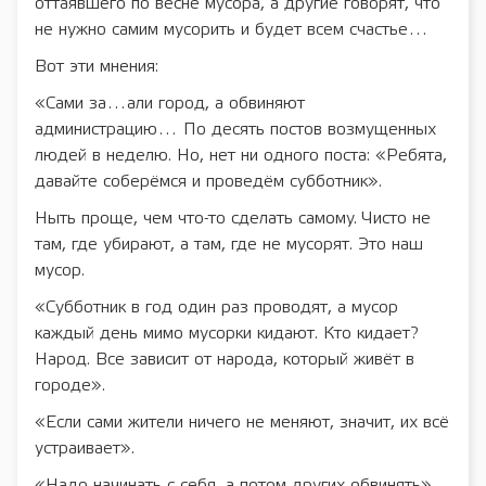
оттаявшего по весне мусора, а другие говорят, что
не нужно самим мусорить и будет всем счастье…
Вот эти мнения:
«Сами за…али город, а обвиняют
администрацию… По десять постов возмущенных
людей в неделю. Но, нет ни одного поста: «Ребята,
давайте соберёмся и проведём субботник».
Ныть проще, чем что-то сделать самому. Чисто не
там, где убирают, а там, где не мусорят. Это наш
мусор.
«Субботник в год один раз проводят, а мусор
каждый день мимо мусорки кидают. Кто кидает?
Народ. Все зависит от народа, который живёт в
городе».
«Если сами жители ничего не меняют, значит, их всё
устраивает».
«Надо начинать с себя, а потом других обвинять».