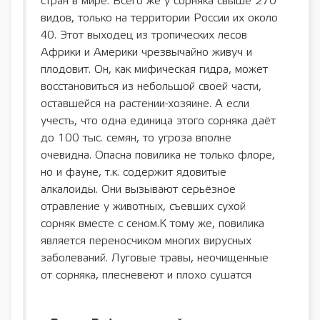
стран в мире. Всего же у сорняка свыше 270
видов, только на территории России их около
40. Этот выходец из тропических лесов
Африки и Америки чрезвычайно живуч и
плодовит. Он, как мифическая гидра, может
восстановиться из небольшой своей части,
оставшейся на растении-хозяине. А если
учесть, что одна единица этого сорняка даёт
до 100 тыс. семян, то угроза вполне
очевидна. Опасна повилика не только флоре,
но и фауне, т.к. содержит ядовитые
алкалоиды. Они вызывают серьёзное
отравление у животных, съевших сухой
сорняк вместе с сеном.К тому же, повилика
является переносчиком многих вирусных
заболеваний. Луговые травы, неочищенные
от сорняка, плесневеют и плохо сушатся