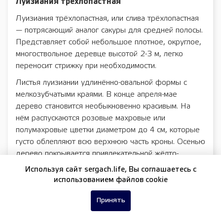
Луизиания трёхлопастная
Луизиания трёхлопастная, или слива трёхлопастная
— потрясающий аналог сакуры для средней полосы.
Представляет собой небольшое плотное, округлое,
многоствольное деревце высотой 2-3 м, легко
переносит стрижку при необходимости.
Листья луизиании удлинённо-овальной формы с
мелкозубчатыми краями. В конце апреля-мае
дерево становится необыкновенно красивым. На
нём распускаются розовые махровые или
полумахровые цветки диаметром до 4 см, которые
густо облепляют всю верхнюю часть кроны. Осенью
дерево покрывается привлекательной жёлто-
бронзовой окраской.
Используя сайт sergach.life, Вы соглашаетесь c
использованием файлов cookie
Аллея из цветущих «миндальных» деревьев
создаст впечатляющую границу вдоль дорожки,
Принять
внутреннего дворика или газона, также это деревце
будет отлично смотреться в садовом горшке.