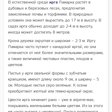
В естественной среде
ирга
Ламарка растёт в
дубовых и березовых лесах, предпочитая
закисленные почвы и торфяники. В природных
условиях она может вырастать до 17 м в высоту. В
садах ирга обычно доходит до 2-4 м в высоту,
иногда может достигать 8 метров.
Крона дерева округлая и широкая – 2-3 м. Иргу
Ламарка часто путают с канадской иргой, но она
отличается от неё более значительными размерами,
а также величиной листовых пластин, плодов и
цветков.
Листья у ирги овальной формы с зубчатым
краешком, имеют длину около 9 см, а ширину – 5
см. Молодые листья серо-зелёные. К осени
приобретают жёлтый или тёмно-красный окрас.
Цвести ирга начинает рано – уже в апреле-мае,
покрываясь маленькими белыми цветам. Из-за этого
её часто путают с черёмухой. Листья появляются