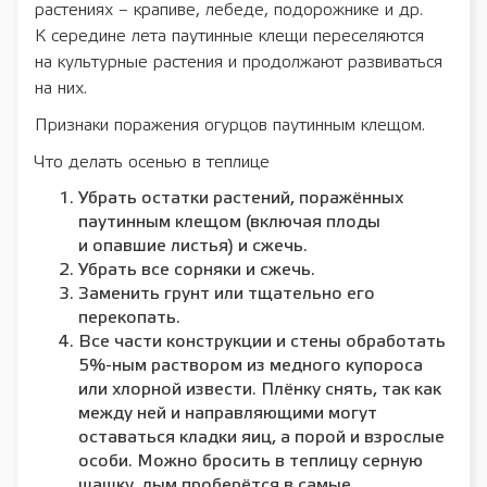
растениях – крапиве, лебеде, подорожнике и др.
К середине лета паутинные клещи переселяются
на культурные растения и продолжают развиваться
на них.
Признаки поражения огурцов паутинным клещом.
Что делать осенью в теплице
Убрать остатки растений, поражённых
паутинным клещом (включая плоды
и опавшие листья) и сжечь.
Убрать все сорняки и сжечь.
Заменить грунт или тщательно его
перекопать.
Все части конструкции и стены обработать
5%-ным раствором из медного купороса
или хлорной извести. Плёнку снять, так как
между ней и направляющими могут
оставаться кладки яиц, а порой и взрослые
особи. Можно бросить в теплицу серную
шашку, дым проберётся в самые