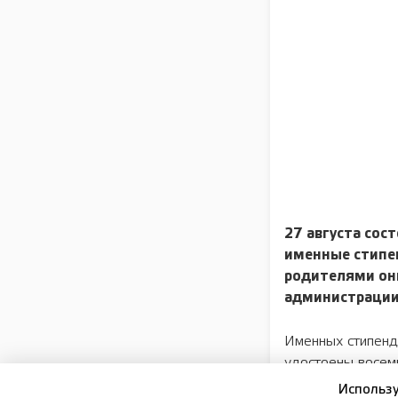
27 августа
сост
именные стипен
родителями он
администрации
Именных стипенди
удостоены восемь
победители и при
Использу