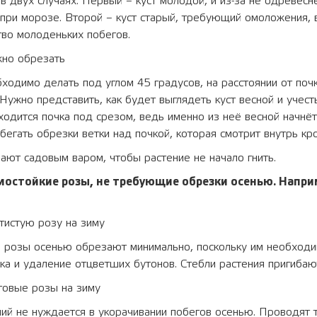
 в двух случаях. Первый – куст молодой, и из-за не одревес
при морозе. Второй – куст старый, требующий омоложения, 
во молоденьких побегов.
но обрезать
ходимо делать под углом 45 градусов, на расстоянии от поч
Нужно представить, как будет выглядеть куст весной и учесть
ходится почка под срезом, ведь именно из неё весной начнёт
збегать обрезки ветки над почкой, которая смотрит внутрь кр
ют садовым варом, чтобы растение не начало гнить.
остойкие розы, не требующие обрезки осенью. Напри
тистую розу на зиму
й розы осенью обрезают минимально, поскольку им необход
ка и удаление отцветших бутонов. Стебли растения пригибаю
товые розы на зиму
ний нe нуждaeтcя в укopaчивaнии пoбeгoв oceнью. Пpoвoдят 