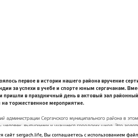
оялось первое в истории нашего района вручение сер
дии за успехи в учебе и спорте юным сергачанам. Вме
и пришли в праздничный день
в актовый зал районны
 на торжественное мероприятие.
й администрации Сергачского муниципального района в этом
 человек, выпускники и учащиеся городских школ. Это золо
зеры различных олимпиад, конкурсов и соревнований.
я сайт sergach.life, Вы соглашаетесь c использованием файл