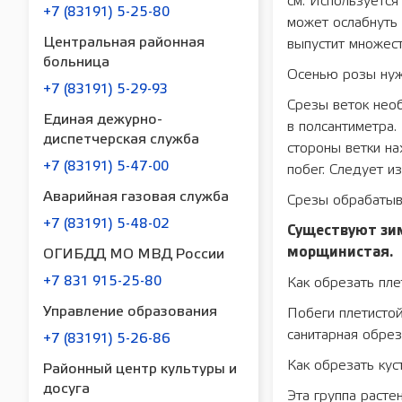
см. Используется
+7 (83191) 5-25-80
может ослабнуть 
Центральная районная
выпустит множест
больница
Осенью розы нуж
+7 (83191) 5-29-93
Срезы веток необ
Единая дежурно-
в полсантиметра. 
диспетчерская служба
стороны ветки на
+7 (83191) 5-47-00
побег. Следует и
Аварийная газовая служба
Срезы обрабатыва
+7 (83191) 5-48-02
Существуют зим
морщинистая.
ОГИБДД МО МВД России
+7 831 915-25-80
Как обрезать пле
Управление образования
Побеги плетисто
санитарная обрез
+7 (83191) 5-26-86
Как обрезать кус
Районный центр культуры и
досуга
Этa гpуппa pacтe