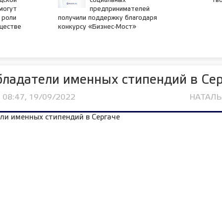
дской
социальных
тв
могут
предпринимателей
 роли
получили поддержку благодаря
бществе
конкурсу «Бизнес-Мост»
ладатели именных стипендий в Се
08:47, 19/09/2022
НАТАЛ