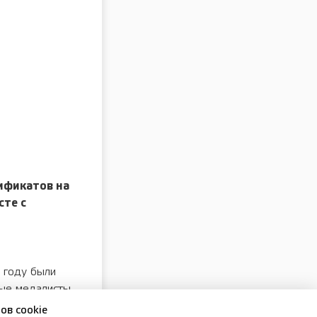
тификатов на
сте с
й
 году были
тые медалисты,
ов cookie