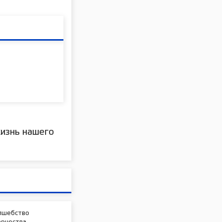
изнь нашего
лшебство