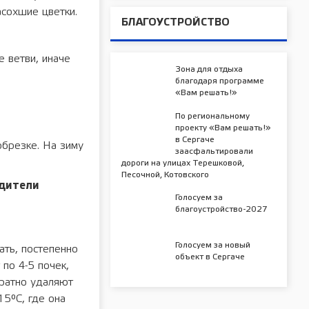
coxшиe цвeтки.
БЛАГОУСТРОЙСТВО
 ветви, иначе
Зона для отдыха
благодаря программе
«Вам решать!»
По региональному
проекту «Вам решать!»
в Сергаче
обрезке. На зиму
заасфальтировали
дороги на улицах Терешковой,
Песочной, Котовского
едители
Голосуем за
благоустройство-2027
Голосуем за новый
ать, постепенно
объект в Сергаче
по 4-5 почек,
уратно удаляют
15°С, где она