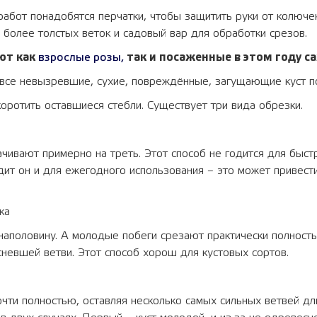
абот понадобятся перчатки, чтобы защитить руки от колюче
я более толстых веток и садовый вар для обработки срезов.
ют как
взрослые розы,
так и посаженные в этом году с
 все невызревшие, сухие, повреждённые, загущающие куст п
оротить оставшиеся стебли. Существует три вида обрезки.
ачивают примерно на треть. Этот способ не годится для быс
дит он и для ежегодного использования – это может привес
ка
аполовину. А молодые побеги срезают практически полность
невшей ветви. Этот способ хорош для кустовых сортов.
чти полностью, оставляя несколько самых сильных ветвей д