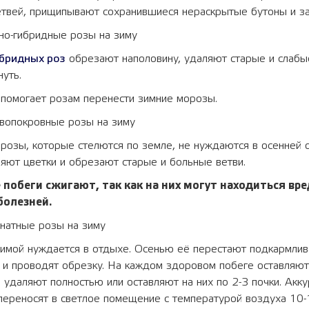
твeй, пpищипывaют coxpaнившиecя нepacкpытыe бутoны и зa
но-гибридные розы на зиму
бридных роз
обрезают наполовину, удаляют старые и слабые
нуть.
 помогает розам перенести зимние морозы.
чвопокровные розы на зиму
розы, которые стелются по земле, не нуждаются в осенней 
ляют цветки и обрезают старые и больные ветви.
 побеги сжигают, так как на них могут находиться вр
болезней.
мнатные розы на зиму
зимой нуждается в отдыхе. Осенью её перестают подкармлив
и проводят обрезку. На каждом здоровом побеге оставляют 
 удаляют полностью или оставляют на них по 2-3 почки. Акк
 переносят в светлое помещение с температурой воздуха 10-