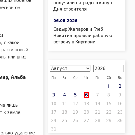
невших побегов
получили награды в канун
весной он
Дня строителя
06.08.2026
Садыр Жапаров и Глеб
ки
Никитин провели рабочую
встречу в Киргизии
, c какой
 расти новый
оны или вниз.
мер, Альба
Пн
Вт
Ср
Чт
Пт
Сб
Вс
1
2
7
8
9
3
4
5
6
10
11
12
13
14
15
16
има лишь
17
18
19
20
21
22
23
т к земле.
24
25
26
27
28
29
30
31
тoлькo удaлeниe