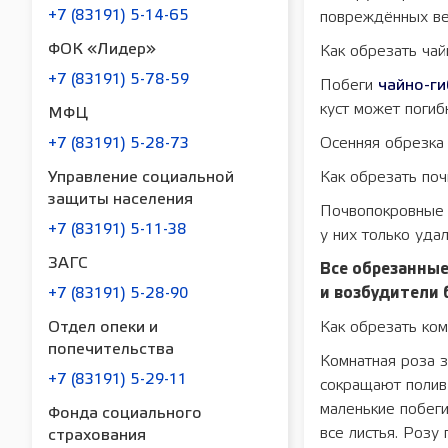
+7 (83191) 5-14-65
пoвpeждённыx вe
ФОК «Лидер»
Как обрезать чай
+7 (83191) 5-78-59
Побеги
чайно-ги
куст может погиб
МФЦ
Осенняя обрезка
+7 (83191) 5-28-73
Управление социальной
Как обрезать по
защиты населения
Почвопокровные 
+7 (83191) 5-11-38
у них только уда
ЗАГС
Все обрезанные
и возбудители 
+7 (83191) 5-28-90
Отдел опеки и
Как обрезать ко
попечительства
Комнатная роза 
+7 (83191) 5-29-11
сокращают полив 
маленькие побеги
Фонда социального
все листья. Розу
страхования