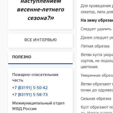
наступлением
Для проведения р
весенне-летнего
секатор, пила дл
сезона?»
На зиму обреза
Следует удалить
Далее следует ук
ВСЕ ИНТЕРВЬЮ
Лёгкая обрезка
Ветви куста укор
ПОЛЕЗНО
сортов, не подхо
цветения.
Пожарно-спасательная
Умеренная обрез
часть
Ветви обрезают н
+7 (83191) 5-50-42
почки до одревес
+7 (83191) 5-58-73
Сильная обрезка
Межмуниципальный отдел
Куст обрезают по
МВД России