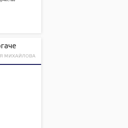
орчества
ргаче
ЬЯ МИХАЙЛОВА