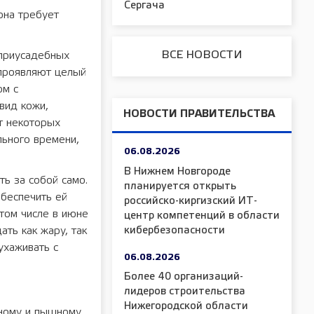
Сергача
она требует
ВСЕ НОВОСТИ
 приусадебных
 проявляют целый
ом с
вид кожи,
НОВОСТИ ПРАВИТЕЛЬСТВА
т некоторых
льного времени,
06.08.2026
В Нижнем Новгороде
ь за собой само.
планируется открыть
обеспечить ей
российско-киргизский ИТ-
том числе в июне
центр компетенций в области
кибербезопасности
ть как жару, так
ухаживать с
06.08.2026
Более 40 организаций-
лидеров строительства
Нижегородской области
ьному и пышному