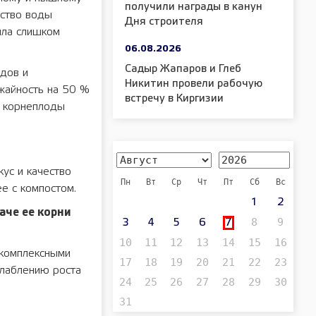
получили награды в канун
ество воды
Дня строителя
ыла слишком
06.08.2026
Садыр Жапаров и Глеб
одов и
Никитин провели рабочую
жайность на 50 %
встречу в Киргизии
, корнеплоды
кус и качество
Пн
Вт
Ср
Чт
Пт
Сб
Вс
е с компостом.
1
2
аче ее корни
8
9
3
4
5
6
7
10
11
12
13
14
15
16
 комплексными
17
18
19
20
21
22
23
слаблению роста
24
25
26
27
28
29
30
31