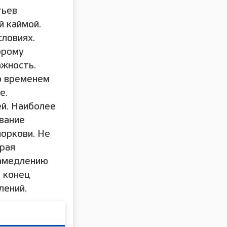
тьев
й каймой.
словиях.
орому
ажность.
Со временем
е.
й. Наиболее
ивание
оркови. Не
орая
замедлению
о конец
лений.