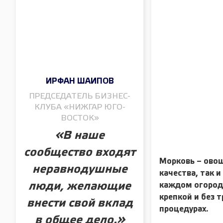
ИРФАН ШАИПОВ
ПРЕДСЕДАТЕЛЬ БИЗНЕС-
КЛУБА «НИЖГАР ЮГО-
ВОСТОК»
«В наше
сообщество входят
Морковь – овощ
неравнодушные
качества, так 
люди, желающие
каждом огороде
крепкой и без 
внести свой вклад
процедурах.
в общее дело.»