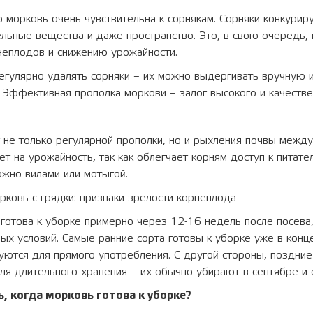
о морковь очень чувствительна к сорнякам. Сорняки конкури
тельные вещества и даже пространство. Это, в свою очередь,
еплодов и снижению урожайности.
егулярно удалять сорняки – их можно выдергивать вручную 
. Эффективная прополка моркови – залог высокого и качестве
не только регулярной прополки, но и рыхления почвы между
ет на урожайность, так как облегчает корням доступ к питат
жно вилами или мотыгой.
рковь с грядки: признаки зрелости корнеплода
отова к уборке примерно через 12-16 недель после посева, 
ных условий. Самые ранние сорта готовы к уборке уже в конц
ются для прямого употребления. С другой стороны, поздние
ля длительного хранения – их обычно убирают в сентябре и 
, когда морковь готова к уборке?