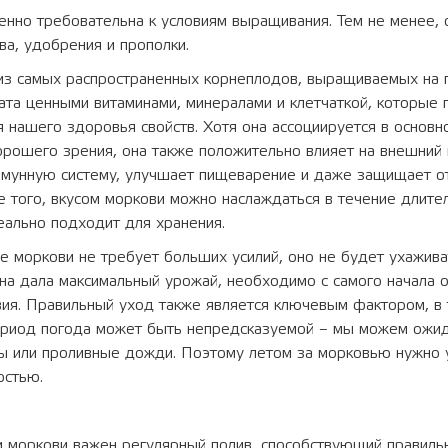
нно требовательна к условиям выращивания. Тем не менее, 
ва, удобрения и прополки.
из самых распространенных корнеплодов, выращиваемых на
гата ценными витаминами, минералами и клетчаткой, которые
 нашего здоровья свойств. Хотя она ассоциируется в основн
рошего зрения, она также положительно влияет на внешний 
мунную систему, улучшает пищеварение и даже защищает о
е того, вкусом моркови можно наслаждаться в течение длите
еально подходит для хранения.
 моркови не требует больших усилий, оно не будет ухаживат
на дала максимальный урожай, необходимо с самого начала 
ия. Правильный уход также является ключевым фактором, в 
ериод погода может быть непредсказуемой – мы можем ожида
ы или проливные дожди. Поэтому летом за морковью нужно 
остью.
 моркови важен регулярный полив, способствующий правил