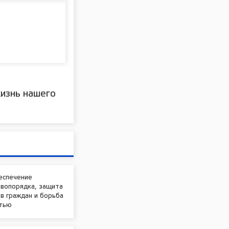
изнь нашего
еспечение
авопорядка, защита
в граждан и борьба
стью