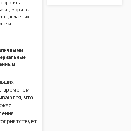
 обратить
ачит, морковь
что делает их
вые и
азличными
териальные
ненным
льших
со временем
иваются, что
ожая.
тения
гоприятствует