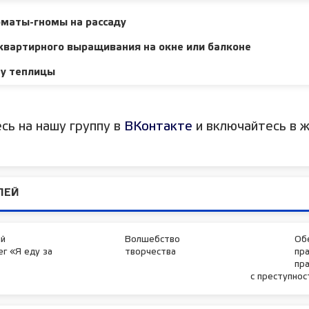
оматы-гномы на рассаду
квартирного выращивания на окне или балконе
ну теплицы
сь на нашу группу в
ВКонтакте
и включайтесь в ж
ЛЕЙ
й
Волшебство
Об
г «Я еду за
творчества
пр
пра
с преступно