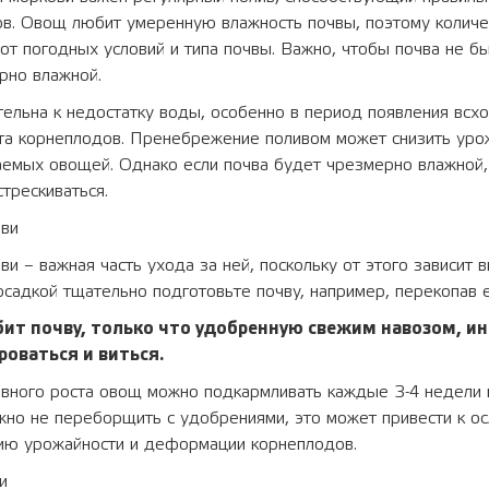
ов. Овощ любит умеренную влажность почвы, поэтому колич
от погодных условий и типа почвы. Важно, чтобы почва не б
рно влажной.
ельна к недостатку воды, особенно в период появления всх
ста корнеплодов. Пренебрежение поливом может снизить уро
чаемых овощей. Однако если почва будет чрезмерно влажной
стрескиваться.
ви
и – важная часть ухода за ней, поскольку от этого зависит в
садкой тщательно подготовьте почву, например, перекопав е
ит почву, только что удобренную свежим навозом, ин
оваться и виться.
ивного роста овощ можно подкармливать каждые 3-4 недели
жно не переборщить с удобрениями, это может привести к о
нию урожайности и деформации корнеплодов.
и