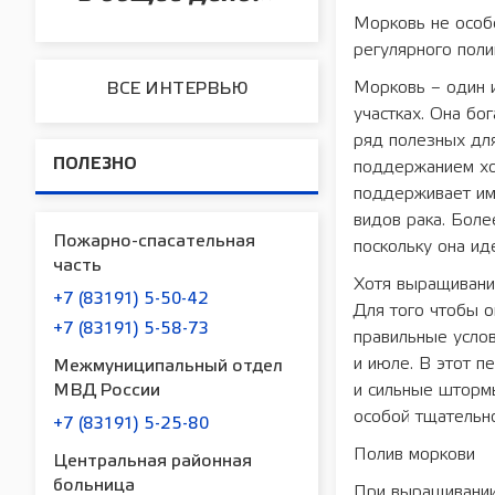
Морковь не особе
регулярного поли
Морковь – один 
ВСЕ ИНТЕРВЬЮ
участках. Она бо
ряд полезных для
ПОЛЕЗНО
поддержанием хо
поддерживает им
видов рака. Боле
Пожарно-спасательная
поскольку она ид
часть
Хотя выращивание
+7 (83191) 5-50-42
Для того чтобы о
+7 (83191) 5-58-73
правильные услов
и июле. В этот п
Межмуниципальный отдел
МВД России
и сильные шторм
особой тщательн
+7 (83191) 5-25-80
Полив моркови
Центральная районная
больница
При выращивании