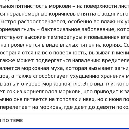
льная пятнистость моркови – на поверхности лис
ся неравномерные коричневые пятна с водянисто
ыстро распространяется, особенно во влажных у
орневая гниль – бактериальное заболевание, кот
ятствуют высокие температуры и повышенная вл
на проявляется в виде впалых пятен на корнях. 
остраняются на всю поверхность, вызывая гниени
также может подвергаться нападению вредителе
вляется морковная муха, которая вызывает загн
дов, а также способствует ухудшению хранения м
ывать и о ивово-морковной тле. Это вид тли, кот
ет сок из корнеплодов моркови, что приводит к 
ычно она питается на тополях и ивах, но с июня п
перелетает на морковь, где дает до девяти поко
 ПО ТЕМЕ