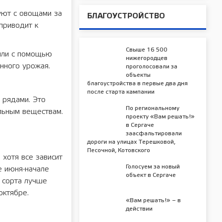
руют с овощами за
БЛАГОУСТРОЙСТВО
 приводит к
Свыше 16 500
или с помощью
нижегородцев
нного урожая.
проголосовали за
объекты
благоустройства в первые два дня
после старта кампании
 рядами. Это
По региональному
ельным веществам.
проекту «Вам решать!»
в Сергаче
заасфальтировали
дороги на улицах Терешковой,
Песочной, Котовского
хотя все зависит
Голосуем за новый
е июня-начале
объект в Сергаче
 сорта лучше
октябре.
«Вам решать!» – в
действии