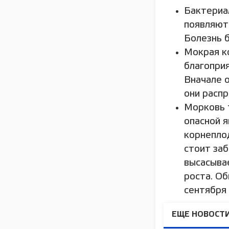
Бактериа
появляют
Болезнь б
Мокрая к
благопри
Вначале о
они распр
Морковь 
опасной я
корнепло
стоит заб
высасыва
роста. Об
сентября 
ЕЩЕ НОВОСТИ