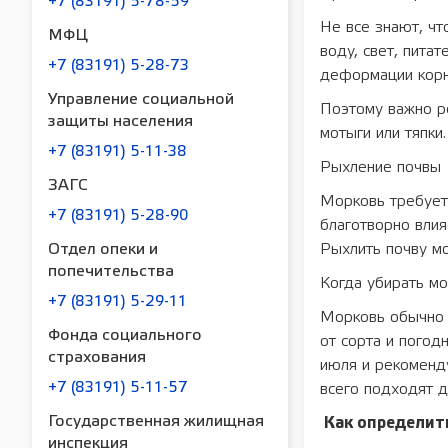
+7 (83191) 5-78-59
Не все знают, чт
МФЦ
воду, свет, пита
+7 (83191) 5-28-73
деформации корн
Управление социальной
Поэтому важно р
защиты населения
мотыги или тяпки
+7 (83191) 5-11-38
Рыхление почвы
ЗАГС
Морковь требует 
+7 (83191) 5-28-90
благотворно влия
Отдел опеки и
Рыхлить почву мо
попечительства
Когда убирать мо
+7 (83191) 5-29-11
Морковь обычно г
Фонда социального
от сорта и погод
страхования
июля и рекоменду
+7 (83191) 5-11-57
всего подходят д
Государственная жилищная
Как определить
инспекция