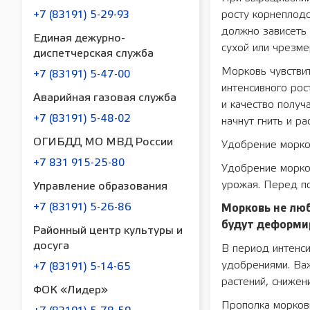
росту корнеплод
+7 (83191) 5-29-93
должно зависеть 
Единая дежурно-
сухой или чрезме
диспетчерская служба
Морковь чувствит
+7 (83191) 5-47-00
интенсивного ро
Аварийная газовая служба
и качество полу
+7 (83191) 5-48-02
начнут гнить и ра
ОГИБДД МО МВД России
Удобрение морко
+7 831 915-25-80
Удобрение морков
урожая. Перед по
Управление образования
+7 (83191) 5-26-86
Морковь не люб
будут деформир
Районный центр культуры и
досуга
В период интенс
удобрениями. Ва
+7 (83191) 5-14-65
растений, сниже
ФОК «Лидер»
Прополка морков