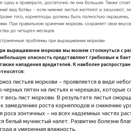
 одну и проверьте, достаточно ли она большая. Также стоит
ний вид ботвы – если нижние листья желтеют и засыхают, зн
 Кроме того, корнеплоды должны быть полностью окрашены, 
ими. При правильном хранении морковь сохраняет свои вкусо
ства до четырех месяцев.
странённые проблемы при выращивании моркови
при выращивании моркови мы можем столкнуться с р
аибольшую опасность представляют грибковые и бак
 также нападения вредителей. К наиболее распростра
относятся:
риоз листьев моркови – проявляется в виде небо
о-черных пятен на листьях и черешках, которые 
т весь лист моркови. В результате листья сморщ
 к замедлению роста корнеплодов и снижению ур
 роса зонтичных – на всех надземных частях рас
ся белый мучнистый налет. Развитию болезни бла
года и умеренная влажность.