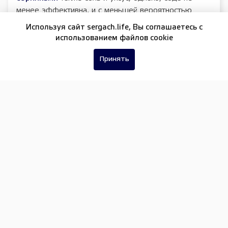
менее эффективна, и с меньшей вероятностью
повредит газон.
Используя сайт sergach.life, Вы соглашаетесь c
использованием файлов cookie
ЕЩЕ НОВОСТИ ПО ТЕМЕ
Принять
Когда сеять томаты-гномы на рассаду
Огурчики для квартирного выращивания на окне
или балконе
Советы хозяину теплицы
Подписывайтесь на нашу группу в
ВКонтакте
и
включайтесь в жизнь нашего района!
ВЫБОР ЧИТАТЕЛЕЙ