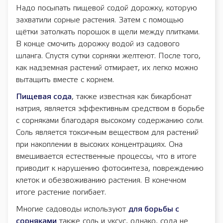
Надо посыпать пищевой содой дорожку, которую
захватили сорные растения. Затем с помощью
щётки затолкать порошок в щели между плитками.
В конце смочить дорожку водой из садового
шланга. Спустя сутки сорняки желтеют. После того,
как надземная растений отмирает, их легко можно
вытащить вместе с корнем.
Пищевая сода
, также известная как бикарбонат
натрия, является эффективным средством в борьбе
с сорняками благодаря высокому содержанию соли.
Соль является токсичным веществом для растений
при накоплении в высоких концентрациях. Она
вмешивается естественные процессы, что в итоге
приводит к нарушению фотосинтеза, повреждению
клеток и обезвоживанию растения. В конечном
итоге растение погибает.
Многие садоводы используют
для борьбы с
сорняками
также соль и уксус, однако, сода не