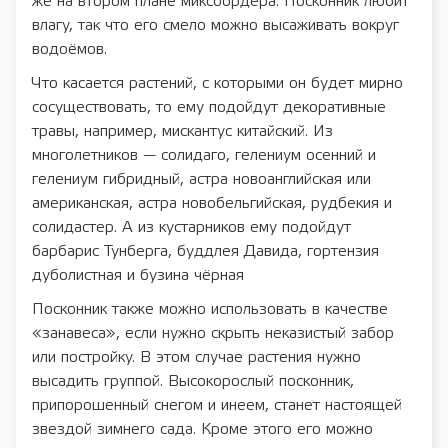
же на втором плане миксбордера. Посконник любит
влагу, так что его смело можно высаживать вокруг
водоёмов.
Что касается растений, с которыми он будет мирно
сосуществовать, то ему подойдут декоративные
травы, например, мискантус китайский. Из
многолетников — солидаго, гелениум осенний и
гелениум гибридный, астра новоанглийская или
американская, астра новобельгийская, рудбекия и
солидастер. А из кустарников ему подойдут
барбарис Тунберга, буддлея Давида, гортензия
дуболистная и бузина чёрная
Посконник также можно использовать в качестве
«занавеса», если нужно скрыть неказистый забор
или постройку. В этом случае растения нужно
высадить группой. Высокорослый посконник,
припорошенный снегом и инеем, станет настоящей
звездой зимнего сада. Кроме этого его можно