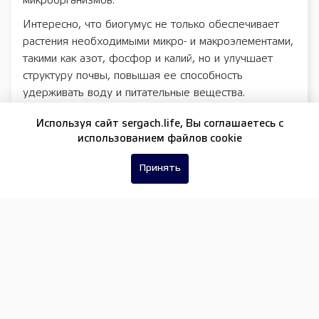
микроорганизмов.
Интересно, что биогумус не только обеспечивает
растения необходимыми микро- и макроэлементами,
такими как азот, фосфор и калий, но и улучшает
структуру почвы, повышая ее способность
удерживать воду и питательные вещества.
Чем биогумус отличается от минеральных
Используя сайт sergach.life, Вы соглашаетесь c
удобрений
использованием файлов cookie
Традиционные минеральные удобрения действуют
Принять
быстро, но их применение зимой сопряжено с
риском «засолить» почву и повредить корневую
систему растений, которая в этот период менее
активна (зимой большинство растений переходит в
состояние покоя и не поглощают питательные
вещества из почвы).
Биогумус, напротив, оказывает мягкое и
долгосрочное действие. Благодаря своему