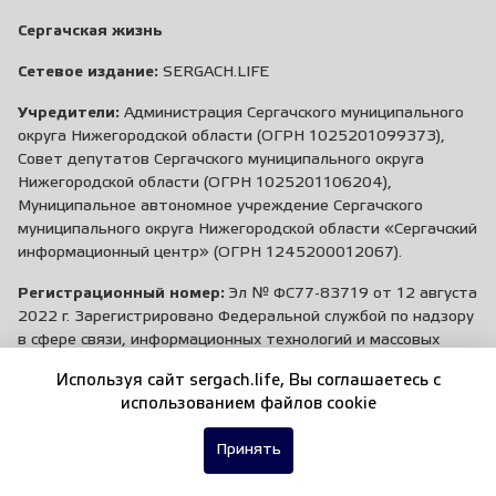
Сергачская жизнь
Сетевое издание:
SERGACH.LIFE
Учредители:
Администрация Сергачского муниципального
округа Нижегородской области (ОГРН 1025201099373),
Совет депутатов Сергачского муниципального округа
Нижегородской области (ОГРН 1025201106204),
Муниципальное автономное учреждение Сергачского
муниципального округа Нижегородской области «Сергачский
информационный центр» (ОГРН 1245200012067).
Регистрационный номер:
Эл № ФС77-83719 от 12 августа
2022 г. Зарегистрировано Федеральной службой по надзору
в сфере связи, информационных технологий и массовых
коммуникаций
Используя сайт sergach.life, Вы соглашаетесь c
использованием файлов cookie
Главный редактор:
Чубикова Алина Александровна
Заказ рекламы:
+7 (83191) 5-50-78
,
+7 (952) 777-44-35
Принять
Журналисты:
+7 (83191) 5-50-08