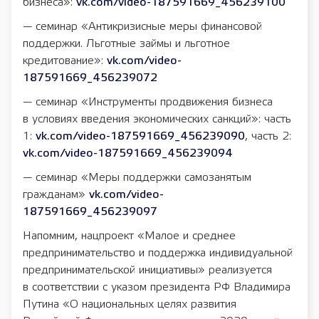
бизнеса»:
vk.com/video-187591669_456239100
— семинар «Антикризисные меры финансовой
поддержки. Льготные займы и льготное
кредитование»:
vk.com/video-
187591669_456239072
— семинар «Инструменты продвижения бизнеса
в условиях введения экономических санкций»: часть
1:
vk.com/video-187591669_456239090
, часть 2:
vk.com/video-187591669_456239094
— семинар «Меры поддержки самозанятым
гражданам»
vk.com/video-
187591669_456239097
Напомним, нацпроект «Малое и среднее
предпринимательство и поддержка индивидуальной
предпринимательской инициативы» реализуется
в соответствии с указом президента РФ Владимира
Путина «О национальных целях развития