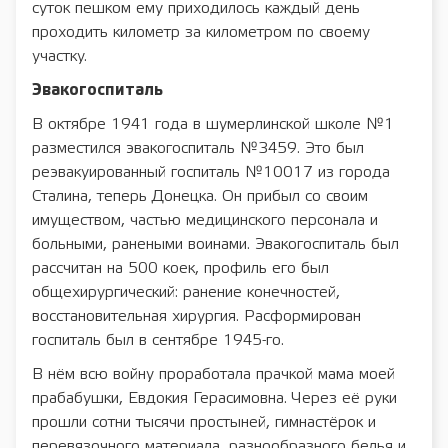
суток пешком ему приходилось каждый день
проходить километр за километром по своему
участку.
Эвакогоспиталь
В октябре 1941 года в шумерлинской школе №1
разместился эвакогоспиталь №3459. Это был
реэвакуированный госпиталь №10017 из города
Сталина, теперь Донецка. Он прибыл со своим
имуществом, частью медицинского персонала и
больными, ранеными воинами. Эвакогоспиталь был
рассчитан на 500 коек, профиль его был
общехирургический: ранение конечностей,
восстановительная хирургия. Расформирован
госпиталь был в сентябре 1945-го.
В нём всю войну проработала прачкой мама моей
прабабушки, Евдокия Герасимовна. Через её руки
прошли сотни тысячи простыней, гимнастёрок и
перевязочного материала, разнообразного белья и