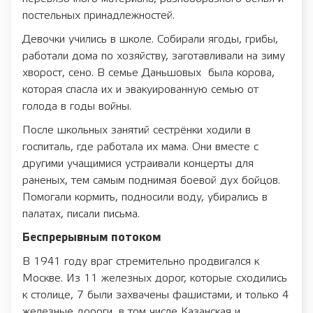
постельных принадлежностей.
Девочки учились в школе. Собирали ягоды, грибы,
работали дома по хозяйству, заготавливали на зиму
хворост, сено. В семье Даньшовых была корова,
которая спасла их и эвакуированную семью от
голода в годы войны.
После школьных занятий сестрёнки ходили в
госпиталь, где работала их мама. Они вместе с
другими учащимися устраивали концерты для
раненых, тем самым поднимая боевой дух бойцов.
Помогали кормить, подносили воду, убирались в
палатах, писали письма.
Беспрерывным потоком
В 1941 году враг стремительно продвигался к
Москве. Из 11 железных дорог, которые сходились
к столице, 7 были захвачены фашистами, и только 4
железные дороги, в том числе Казанская и