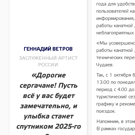
года для удобств
пользователей ка
информирования,
работы канатной 
неблагоприятных 
«Мы усовершенст
ГЕННАДИЙ ВЕТРОВ
работы канатной 
технических пер
ЗАСЛУЖЕННЫЙ АРТИСТ
РОССИИ
Чудаев.
«Дорогие
Так, с 1 октября
13.00 по понедел
сергачане! Пусть
период с 4.00 до
всё у вас будет
туристический се
графику и рекоме
замечательно, и
поездок.
улыбка станет
Напомним, в это
спутником 2025-го
В рамках госуда