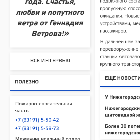
подвижного соста
года. Счастья,
пропускную спосо
любви и попутного
ожидания. Новые
ветра от Геннадия
устройствами, м
пассажиров.
Ветрова!»
В дальнейшем зап
перевооружение и
станций Автозаво
ВСЕ ИНТЕРВЬЮ
крупного транспо
ЕЩЕ НОВОСТИ
ПОЛЕЗНО
У Нижегородск
Пожарно-спасательная
Нижегородски
часть
щитовидной ж
+7 (83191) 5-50-42
Более 30 поте
+7 (83191) 5-58-73
нижегородском
Межмуниципальный отдел