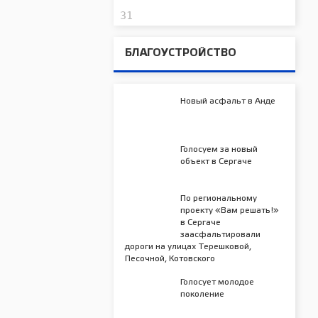
31
БЛАГОУСТРОЙСТВО
Новый асфальт в Анде
Голосуем за новый
объект в Сергаче
По региональному
проекту «Вам решать!»
в Сергаче
заасфальтировали
дороги на улицах Терешковой,
Песочной, Котовского
Голосует молодое
поколение