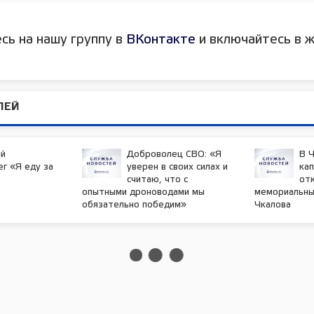
сь на нашу группу в
ВКонтакте
и включайтесь в ж
ЛЕЙ
й
Доброволец СВО: «Я
В Ч
г «Я еду за
уверен в своих силах и
ка
считаю, что с
от
опытными дроноводами мы
мемориальный
обязательно победим»
Чкалова