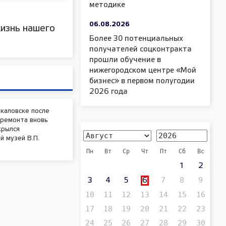
методике
06.08.2026
изнь нашего
Более 30 потенциальных
получателей соцконтракта
прошли обучение в
нижегородском центре «Мой
бизнес» в первом полугодии
2026 года
каловске после
премонта вновь
крылся
 музей В.П.
Пн
Вт
Ср
Чт
Пт
Сб
Вс
1
2
7
8
9
3
4
5
6
10
11
12
13
14
15
16
17
18
19
20
21
22
23
24
25
26
27
28
29
30