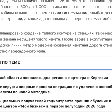
ва, увеличив количество кабин с 28 до 56. Это позволило вд
бность – с 500 до 1 000 пассажиров в час – и значительно 
 кабины оснащены современными системами видеонаблюден
едиаэкранами, а также адаптированы для перевозки маломоб
ланировано создание теплого контура на станциях, техниче
 замена несуще-тягового каната. После ввода в эксплуатац
дской линии метро модернизированная канатная дорога стан
ртно-пересадочного узла.
 ПО ТЕМЕ
ой области появились два региона-партнера в Киргизии
е хирурги впервые провели операцию по удалению новоо
елезы по новой методике
нциальных получателей соцконтракта прошли обучение в
 центре «Мой бизнес» в первом полугодии 2026 года