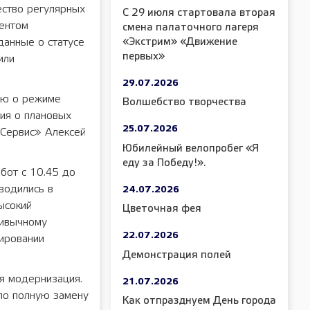
ество регулярных
С 29 июля стартовала вторая
ментом
смена палаточного лагеря
«Экстрим» «Движение
данные о статусе
первых»
или
29.07.2026
ию о режиме
Волшебство творчества
ния о плановых
25.07.2026
 Сервис» Алексей
Юбилейный велопробег «Я
еду за Победу!».
бот с 10.45 до
водились в
24.07.2026
ысокий
Цветочная фея
ривычному
22.07.2026
нировании
Демонстрация полей
я модернизация.
21.07.2026
ло полную замену
Как отпразднуем День города