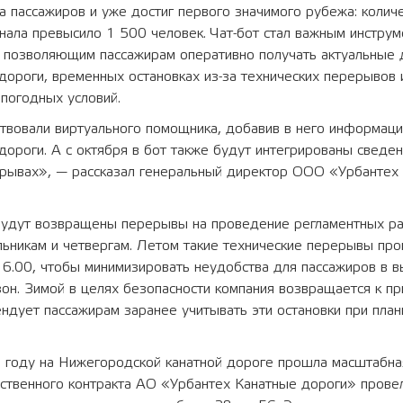
а пассажиров и уже достиг первого значимого рубежа: колич
нала превысило 1 500 человек. Чат-бот стал важным инстру
 позволяющим пассажирам оперативно получать актуальные 
дороги, временных остановках из-за технических перерывов 
погодных условий.
вовали виртуального помощника, добавив в него информац
дороги. А с октября в бот также будут интегрированы сведе
ерывах», — рассказал генеральный директор ООО «Урбантех
 будут возвращены перерывы на проведение регламентных ра
ьникам и четвергам. Летом такие технические перерывы про
 6.00, чтобы минимизировать неудобства для пассажиров в в
зон. Зимой в целях безопасности компания возвращается к п
ндует пассажирам заранее учитывать эти остановки при пла
м году на Нижегородской канатной дороге прошла масштабна
рственного контракта АО «Урбантех Канатные дороги» прове