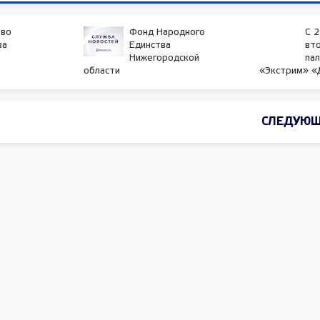
во
Фонд Народного
С 2
ва
Единства
вт
Нижегородской
пал
области
«Экстрим» «
СЛЕДУЮЩ