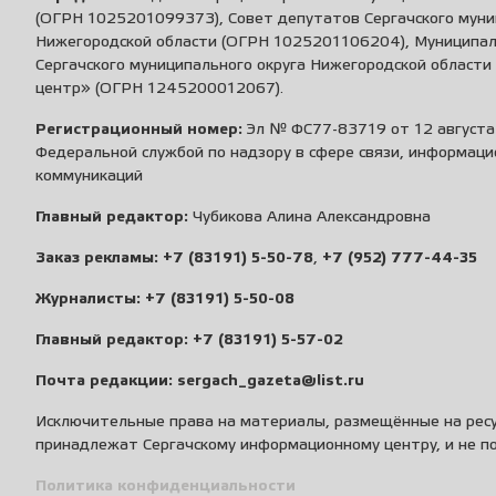
(ОГРН 1025201099373), Совет депутатов Сергачского муни
Нижегородской области (ОГРН 1025201106204), Муниципа
Сергачского муниципального округа Нижегородской област
центр» (ОГРН 1245200012067).
Регистрационный номер:
Эл № ФС77-83719 от 12 августа 
Федеральной службой по надзору в сфере связи, информаци
коммуникаций
Главный редактор:
Чубикова Алина Александровна
Заказ рекламы:
+7 (83191) 5-50-78
,
+7 (952) 777-44-35
Журналисты:
+7 (83191) 5-50-08
Главный редактор:
+7 (83191) 5-57-02
Почта редакции:
sergach_gazeta@list.ru
Исключительные права на материалы, размещённые на ресу
принадлежат Сергачскому информационному центру, и не п
Политика конфиденциальности