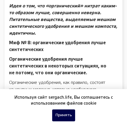
Идея о том, что «органический» нитрат каким-
то образом лучше, совершенно неверна.
Питательные вещества, выделяемые мешком
синтетического удобрения и мешком компоста,
идентичны.
Миф № 8: органические удобрения лучше
синтетических
Органические удобрения лучше
синтетических в некоторых ситуациях, но
не потому, что они органические.
Органические удобрения, как правило, состоят
из крупных молекул, которые необходимо
разлагать. Это приводит к медленному питанию
Используя сайт sergach.life, Вы соглашаетесь c
в течение нескольких лет, что является большим
использованием файлов cookie
преимуществом в большинстве садов, но есть
Принять
и исключения.
Комнатные растения и растения, растущие