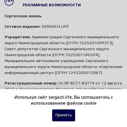
16+
РЕКЛАМНЫЕ ВОЗМОЖНОСТИ
Сергачская жизнь
Сетевое издание:
SERGACH.LIFE
Учредители:
Администрация Сергачского муниципального
округа Нижегородской области (ОГРН 1025201099373),
Совет депутатов Сергачского муниципального округа
Нижегородской области (ОГРН 1025201106204),
Муниципальное автономное учреждение Сергачского
муниципального округа Нижегородской области «Сергачский
информационный центр» (ОГРН 1245200012067).
Регистрационный номер:
Эл № ФС77-83719 от 12 августа
2022 г. Зарегистрировано Федеральной службой по надзору
в сфере связи, информационных технологий и массовых
Используя сайт sergach.life, Вы соглашаетесь c
коммуникаций
использованием файлов cookie
Главный редактор:
Чубикова Алина Александровна
Принять
Заказ рекламы:
+7 (83191) 5-50-78
,
+7 (952) 777-44-35