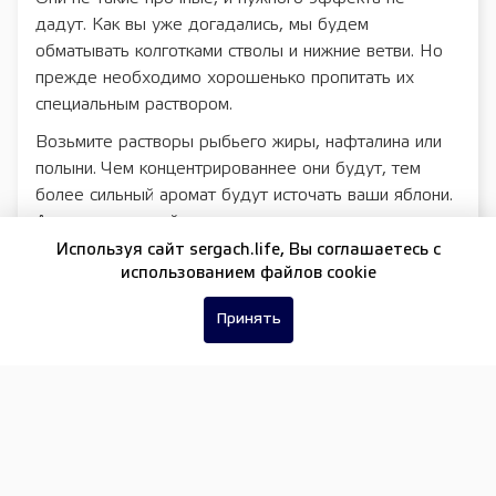
дадут. Как вы уже догадались, мы будем
обматывать колготками стволы и нижние ветви. Но
прежде необходимо хорошенько пропитать их
специальным раствором.
Возьмите растворы рыбьего жиры, нафталина или
полыни. Чем концентрированнее они будут, тем
более сильный аромат будут источать ваши яблони.
А это прекрасный отпугиватель грызунов, которые
на дух не переносят вышеуказанные запахи. Теперь
Используя сайт sergach.life, Вы соглашаетесь c
использованием файлов cookie
плотно обматываем капроном стволы и спокойно
покидаем участок.
Принять
Вернувшись в сад по весне, просто освободите
деревья от капрона и утилизируйте его. А после
убедитесь в эффективности. Ни кору, ни более
глубокие стволы древесины вредители трогать не
посмеют. К тому же дополнительное утепление
надёжно укрывало деревья от мороза.