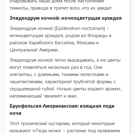
очаровывать наши дома после наступления
темноты, приводя в трепет всех, кто их увидит.
Эпидендрум ночной: ночноцветущая орхидея
Эпидендрум ночной (Epidendrum nocturnum) –
ночноцветущая орхидея, родом из Флориды и
районов Карибского бассейна, Мексики и
Центральной Америки.
Эпидендрум ночной легко выращивать, а ее цветы
могут появляться несколько раз в год. Они
элегантны, с длинными, тонкими лепестками и
чашелистиками, характерной трубчатой формы с
сердцевидной губой. Ночью цветы издают аромат,
напоминающий эвкалипт и анис.
Брунфельсия Американская: изящная леди
ночи
Этот тропический кустарник, который некоторые
называют «Леди ночи» – растение под названием