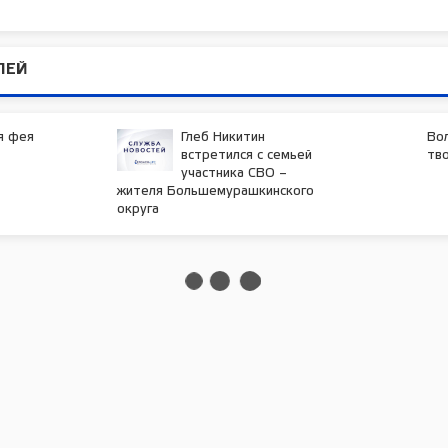
ЛЕЙ
я фея
Глеб Никитин
Во
встретился с семьей
тв
участника СВО –
жителя Большемурашкинского
округа