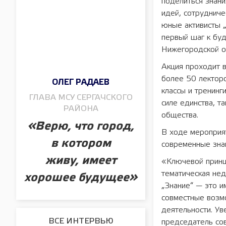
поделиться знани
идей, сотрудниче
юные активисты „
первый шаг к бу
Нижегородской о
Акция проходит в
более 50 лекторо
ОЛЕГ РАДАЕВ
классы и тренинг
ГЛАВА МСУ СЕРГАЧСКОГО
силе единства, т
РАЙОНА
общества.
«Верю, что город,
В ходе мероприя
в котором
современные знан
живу, имеет
«Ключевой принц
тематическая не
хорошее будущее»
„Знание“ — это и
совместные возмо
деятельности. Ув
ВСЕ ИНТЕРВЬЮ
председатель со