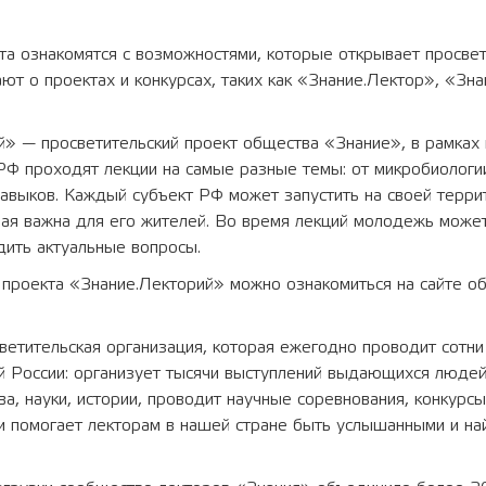
.
та ознакомятся с возможностями, которые открывает просвет
ают о проектах и конкурсах, таких как «Знание.Лектор», «Зн
» — просветительский проект общества «Знание», в рамках 
РФ проходят лекции на самые разные темы: от микробиологи
навыков. Каждый субъект РФ может запустить на своей терри
рая важна для его жителей. Во время лекций молодежь може
дить актуальные вопросы.
 проекта «Знание.Лекторий» можно ознакомиться на сайте о
етительская организация, которая ежегодно проводит сотни
й России: организует тысячи выступлений выдающихся люде
тва, науки, истории, проводит научные соревнования, конкурсы
и помогает лекторам в нашей стране быть услышанными и на