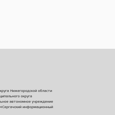
круга Нижегородской области
ципального округа
льное автономное учреждение
и «Сергачский информационный