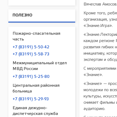
Вячеслав Амосов
Кроме того, ребя
ПОЛЕЗНО
организация, узн
«Знание.Игра».
Пожарно-спасательная
«Знание.Лекторий
часть
каждом регионе 
развития гибких 
+7 (83191) 5-50-42
инициативу, кото
+7 (83191) 5-58-73
экспертам и обсу
Межмуниципальный отдел
С мероприятиями
МВД России
«Знание».
+7 (83191) 5-25-80
«Знание» — просв
Центральная районная
молодежи по все
больница
культуры, искусс
+7 (83191) 5-29-93
снимает фильмы 
Единая дежурно-
аудиторию.
диспетчерская служба