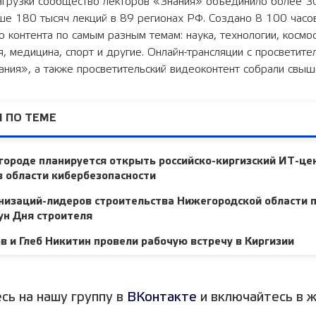
агрузки сообщество лекторов «Знания» объединило более 30
ше 180 тысяч лекций в 89 регионах РФ. Создано 8 100 часо
о контента по самым разным темам: наука, технологии, космос
я, медицина, спорт и другие. Онлайн-трансляции с просветите
ния», а также просветительский видеоконтент собрали свыш
 ПО ТЕМЕ
ороде планируется открыть российско-киргизский ИТ-це
 области кибербезопасности
низаций-лидеров строительства Нижегородской области 
ун Дня строителя
 и Глеб Никитин провели рабочую встречу в Киргизии
сь на нашу группу в
ВКонтакте
и включайтесь в ж