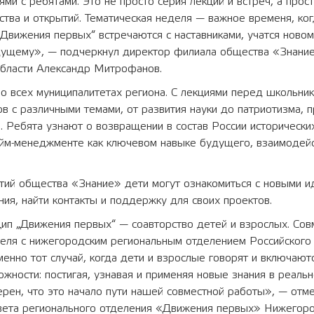
ями с ребятами. Это не просто серия лекций и встреч, а прос
ства и открытий. Тематическая неделя — важное временя, ког
Движения первых“ встречаются с наставниками, учатся ново
дущему», — подчеркнул директор филиала общества «Знани
бласти Александр Митрофанов.
о всех муниципалитетах региона. С лекциями перед школьни
в с различными темами, от развития науки до патриотизма, 
и. Ребята узнают о возвращении в состав России исторически
айм-менеджменте как ключевом навыке будущего, взаимодейс
тий общества «Знание» дети могут ознакомиться с новыми и
ия, найти контакты и поддержку для своих проектов.
ип „Движения первых“ — соавторство детей и взрослых. Сов
деля с нижегородским региональным отделением Российского
менно тот случай, когда дети и взрослые говорят и включают
жности: постигая, узнавая и применяя новые знания в реальн
ерен, что это начало пути нашей совместной работы», — отм
вета регионального отделения «Движения первых» Нижегоро