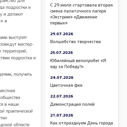
транство для
С 29 июля стартовала вторая
да подростки и
смена палаточного лагеря
му и делают
«Экстрим» «Движение
е» в
первых»
29.07.2026
ками выступят
Волшебство творчества
проведут мастер-
х территорий,
25.07.2026
твии подростка и
Юбилейный велопробег «Я
еду за Победу!».
деями, получить
24.07.2026
Цветочная фея
местная
22.07.2026
 общества
ся в наши
Демонстрация полей
ой практической
21.07.2026
етил
Как отпразднуем День города
дской области