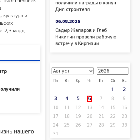
 тысяч человек.
получили награды в канун
в
Дня строителя
, культура и
06.08.2026
льских
Садыр Жапаров и Глеб
е 2,3 млрд
Никитин провели рабочую
встречу в Киргизии
нтр
Пн
Вт
Ср
Чт
Пт
Сб
Вс
получили
1
2
7
8
9
3
4
5
6
10
11
12
13
14
15
16
17
18
19
20
21
22
23
24
25
26
27
28
29
30
изнь нашего
31