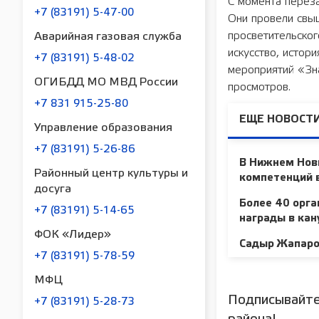
С момента перез
+7 (83191) 5-47-00
Они провели свы
просветительског
Аварийная газовая служба
искусство, истори
+7 (83191) 5-48-02
мероприятий «Зна
ОГИБДД МО МВД России
просмотров.
+7 831 915-25-80
ЕЩЕ НОВОСТИ
Управление образования
+7 (83191) 5-26-86
В Нижнем Новг
Районный центр культуры и
компетенций в
досуга
Более 40 орга
+7 (83191) 5-14-65
награды в кан
ФОК «Лидер»
Садыр Жапаров
+7 (83191) 5-78-59
МФЦ
Подписывайте
+7 (83191) 5-28-73