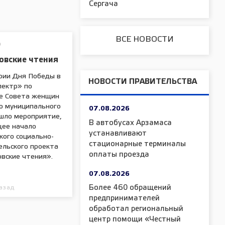
Сергача
ВСЕ НОВОСТИ
О
овские чтения
рии Дня Победы в
НОВОСТИ ПРАВИТЕЛЬСТВА
пектр» по
е Совета женщин
го муниципального
07.08.2026
ошло мероприятие,
В автобусах Арзамаса
ее начало
устанавливают
кого социально-
стационарные терминалы
ельского проекта
оплаты проезда
овские чтения».
07.08.2026
Более 460 обращений
азад
предпринимателей
обработал региональный
центр помощи «Честный