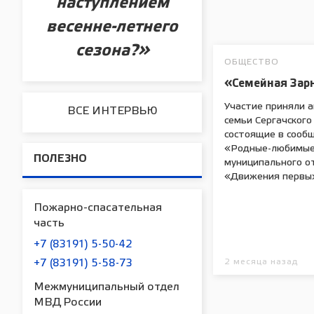
наступлением
весенне-летнего
сезона?»
ОБЩЕСТВО
«Семейная Зар
Участие приняли 
ВСЕ ИНТЕРВЬЮ
семьи Сергачского 
состоящие в сооб
«Родные-любимы
ПОЛЕЗНО
муниципального о
«Движения первых
Пожарно-спасательная
часть
+7 (83191) 5-50-42
2 месяца назад
+7 (83191) 5-58-73
Межмуниципальный отдел
МВД России