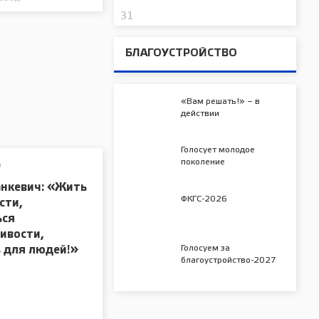
31
БЛАГОУСТРОЙСТВО
«Вам решать!» – в
действии
Голосует молодое
поколение
О
анкевич: «Жить
ФКГС-2026
сти,
ься
ивости,
Голосуем за
 для людей!»
благоустройство-2027