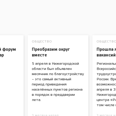
ОБЩЕСТВО
ОБЩЕСТВ
й форум
Преобразим округ
Прошла 
ар
вместе
вакансий
5 апреля в Нижегородской
Региональ
области был объявлен
Всероссий
месячник по благоустройству
трудоустр
– это самый активный
России. Вр
период приведения
возможнос
населённых пунктов региона
апреля в 
в порядок в преддверии
Нижегород
лета.
центра «Р
том числе 
3 месяца назад
3 месяца н