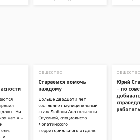
ОБЩЕСТВО
ОБЩЕСТВ
Стараемся помочь
Юрий Ст
асности
каждому
– по сове
добиват
таются
Больше двадцати лет
справедл
правил
составляет муниципальный
работать
юдают. Ни
стаж Любови Анатольевны
коя нет.» –
Сиухиной, специалиста
ми
Лопатинского
ели,
территориального отдела.
ь и