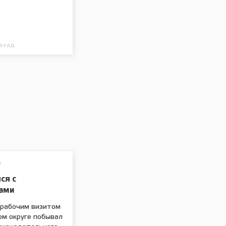
азад
О
ся с
нами
с рабочим визитом
ом округе побывал