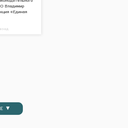
аконодательного
НО Владимир
акция «Единая
назад
▼
Е