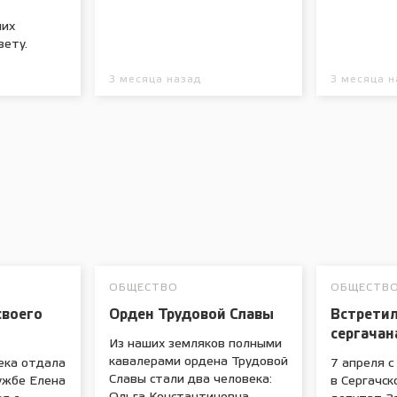
них
зету.
3 месяца назад
3 месяца н
ОБЩЕСТВО
ОБЩЕСТВ
своего
Орден Трудовой Славы
Встретил
сергача
Из наших земляков полными
кавалерами ордена Трудовой
ека отдала
7 апреля 
Славы стали два человека:
ужбе Елена
в Сергачск