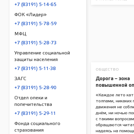
+7 (83191) 5-14-65
ФОК «Лидер»
+7 (83191) 5-78-59
МФЦ
+7 (83191) 5-28-73
Управление социальной
защиты населения
+7 (83191) 5-11-38
ОБЩЕСТВО
Дорога – зона
ЗАГС
повышенной оп
+7 (83191) 5-28-90
«Каждое лето ка
Отдел опеки и
толпами, никаких 
попечительства
движения не собл
днём, ни ночью по
+7 (83191) 5-29-11
с такими вопроса
Фонда социального
обращаются читат
страхования
надеясь на помощ