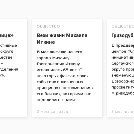
ОБЩЕСТВО
ОБЩЕСТВ
ница»
Вехи жизни Михаила
Гризодуб
Иткина
активные
В преддве
округа,
центре «С
В мае жителю нашего
ществе
инициатив
города Михаилу
е»
Сергачско
Григорьевичу Иткину
тделения
округа пр
исполнилось 65 лет. О
».
знаменующ
некоторых фактах, ярких
Всероссийс
событиях и жизненных
просветит
принципах в воспоминаниях
«Гризодуб
его близких, которыми они
поделились с нами.
2 месяца назад
3 месяца н