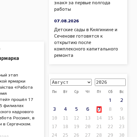
знак» за первые полгода
работы
07.08.2026
Детские сады в Княгинине и
Сеченове готовятся к
открытию после
комплексного капитального
О
ремонта
ярмарка
ный этап
ской ярмарки
ойства «Работа
Пн
Вт
Ср
Чт
Пт
Сб
Вс
емя
тей» прошёл 17
1
2
35 филиалах
8
9
3
4
5
6
7
ского кадрового
10
11
12
13
14
15
16
абота России», в
и в Сергачском.
17
18
19
20
21
22
23
24
25
26
27
28
29
30
азад