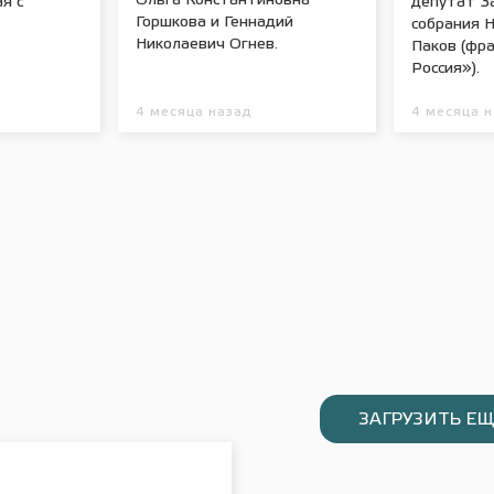
Ольга Константиновна
я с
депутат З
Горшкова и Геннадий
собрания 
Николаевич Огнев.
Паков (фр
Россия»).
4 месяца назад
4 месяца 
ЗАГРУЗИТЬ ЕЩ