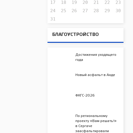
17
18
19
20
21
22
23
24
25
26
27
28
29
30
31
БЛАГОУСТРОЙСТВО
Достижения уходящего
года
Новый асфальт в Анде
ФКГС-2026
По региональному
проекту «Вам решать!»
в Сергаче
заасфальтировали