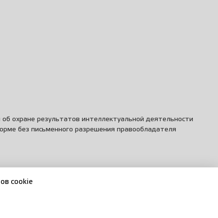
и об охране результатов интеллектуальной деятельности
форме без письменного разрешения правообладателя
ов cookie