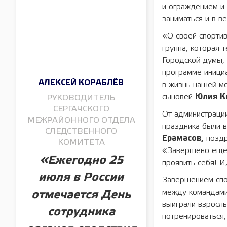
и ограждением и
заниматься и в в
«О своей спортив
группа, которая 
Городской думы, 
программе иници
АЛЕКСЕЙ КОРАБЛЁВ
в жизнь нашей ме
сыновей
Юлия К
РУКОВОДИТЕЛЬ
СЕРГАЧСКОГО
От администраци
МЕЖРАЙОННОГО ОТДЕЛА
праздника были в
СЛЕДСТВЕННОГО
Ерамасов,
поздр
КОМИТЕТА
«Завершено еще 
«Ежегодно 25
проявить себя! И
июля в России
Завершением спо
между командами 
отмечается День
выиграли взросл
сотрудника
потренироваться,