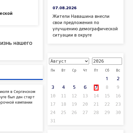
07.08.2026
еской
Жители Навашина внесли
свои предложения по
улучшению демографической
ситуации в округе
изнь нашего
Пн
Вт
Ср
Чт
Пт
Сб
Вс
1
2
8
9
3
4
5
6
7
июля в Сергачском
10
11
12
13
14
15
16
уге был дан старт
орочной кампании
17
18
19
20
21
22
23
24
25
26
27
28
29
30
31