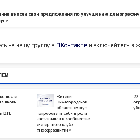
ина внесли свои предложения по улучшению демографич
руге
сь на нашу группу в
ВКонтакте
и включайтесь в ж
ЛЕЙ
ке после
Жители
22 
та вновь
Нижегородской
окр
области смогут
уб
 В.П.
попробовать себя в роли
наставников в сообществе
экспертного клуба
«Профразвитие»