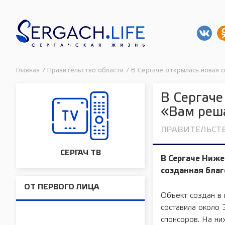
Главная
/
Правительство области
/
В Сергаче открылась новая 
В Сергаче
«Вам реш
ПРАВИТЕЛЬСТ
СЕРГАЧ ТВ
В Сергаче Ниже
созданная бла
ОТ ПЕРВОГО ЛИЦА
Объект создан в
составила около 
спонсоров. На ни