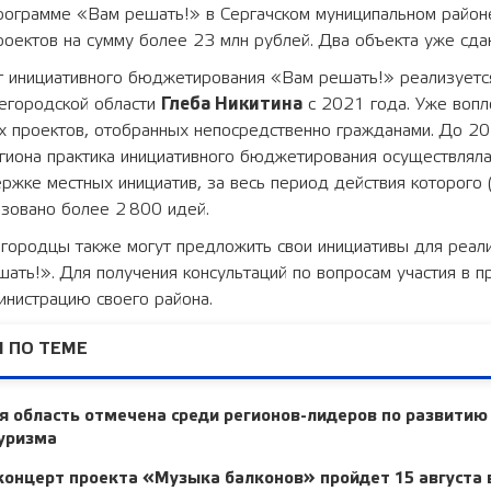
программе «Вам решать!» в Сергачском муниципальном район
роектов на сумму более 23 млн рублей. Два объекта уже сда
т инициативного бюджетирования «Вам решать!» реализуетс
егородской области
Глеба Никитина
с 2021 года. Уже воп
х проектов, отобранных непосредственно гражданами. До 2
гиона практика инициативного бюджетирования осуществляла
ржке местных инициатив, за весь период действия которого
зовано более 2 800 идей.
городцы также могут предложить свои инициативы для реали
ать!». Для получения консультаций по вопросам участия в 
инистрацию своего района.
 ПО ТЕМЕ
 область отмечена среди регионов-лидеров по развитию
туризма
концерт проекта «Музыка балконов» пройдет 15 августа