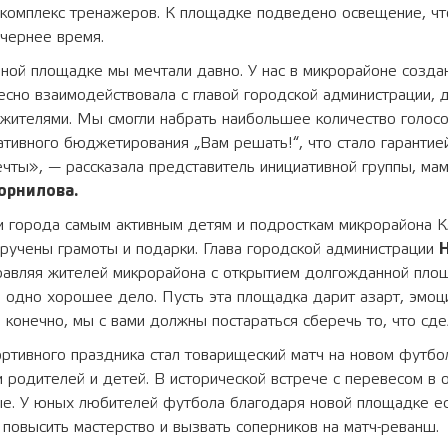
 комплекс тренажеров. К площадке подведено освещение, ч
ечернее время.
ной площадке мы мечтали давно. У нас в микрорайоне созда
тесно взаимодействовала с главой городской администрации, 
жителями. Мы смогли набрать наибольшее количество голосо
ативного бюджетирования „Вам решать!“, что стало гаранти
чты», — рассказала представитель инициативной группы, ма
орнилова.
и города самым активным детям и подросткам микрорайона 
ручены грамоты и подарки. Глава городской администрации
авляя жителей микрорайона с открытием долгожданной площ
одно хорошее дело. Пусть эта площадка дарит азарт, эмоц
, конечно, мы с вами должны постараться сберечь то, что сде
ртивного праздника стал товарищеский матч на новом футбо
родителей и детей. В исторической встрече с перевесом в 
ые. У юных любителей футбола благодаря новой площадке е
 повысить мастерство и вызвать соперников на матч-реванш.