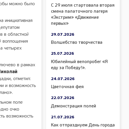
тобы можно было
С 29 июля стартовала вторая
смена палаточного лагеря
«Экстрим» «Движение
на инициативная
первых»
депутатом
в в областной
29.07.2026
ей воплощения
Волшебство творчества
ма четырех
25.07.2026
Юбилейный велопробег «Я
Ключево в рамках
еду за Победу!».
Николай
адки, отметил:
24.07.2026
ии и возможность
Цветочная фея
лано».
22.07.2026
льном поле
Демонстрация полей
одно очко
сть возможность
21.07.2026
Как отпразднуем День города