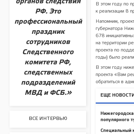
органов следствия
В этом году по 
РФ. Это
к реализации 8 п
профессиональный
Напомним, проек
губернатора Ниж
праздник
678 инициативны
сотрудников
на территории ре
проекта по подде
Следственного
годы) было реали
комитета РФ,
В этом году ниже
следственных
проекта «Вам реш
обратиться в адм
подразделений
МВД и ФСБ.»
ЕЩЕ НОВОСТИ
Нижегородская
ВСЕ ИНТЕРВЬЮ
популярного 
Специальный 